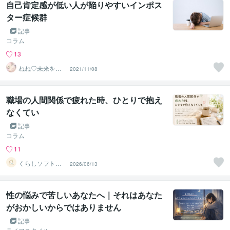
自己肯定感が低い人が陥りやすいインポス
ター症候群
記事
コラム
13
ねね♡未来をひ
2021/11/08
らく言葉
職場の人間関係で疲れた時、ひとりで抱え
なくてい
記事
コラム
11
くらしソフト｜
2026/06/13
気持ちを整える
話し相手
性の悩みで苦しいあなたへ｜それはあなた
がおかしいからではありません
記事