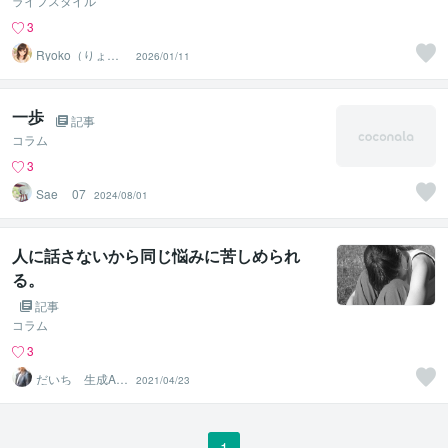
ライフスタイル
3
Ryoko（りょう
2026/01/11
こ）
一歩
記事
コラム
3
Sae__07
2024/08/01
人に話さないから同じ悩みに苦しめられ
る。
記事
コラム
3
だいち 生成AI
2021/04/23
を教える達人
1