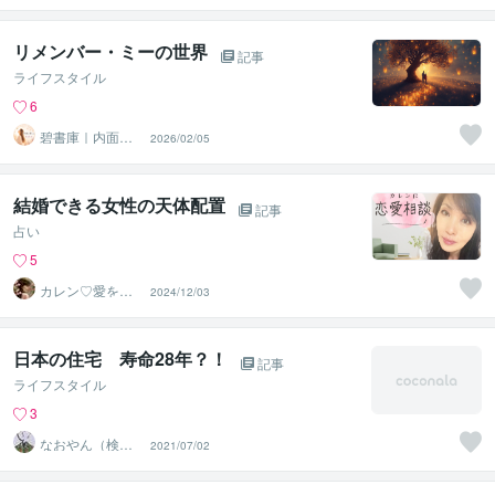
リメンバー・ミーの世界
記事
ライフスタイル
6
碧書庫｜内面を
2026/02/05
整える星読み
結婚できる女性の天体配置
記事
占い
5
カレン♡愛を届
2024/12/03
ける占い師
日本の住宅 寿命28年？！
記事
ライフスタイル
3
なおやん（検索
2021/07/02
用）