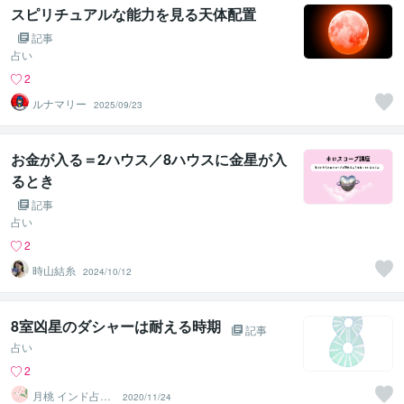
スピリチュアルな能力を見る天体配置
記事
占い
2
ルナマリー
2025/09/23
お金が入る＝2ハウス／8ハウスに金星が入
るとき
記事
占い
2
時山結糸
2024/10/12
8室凶星のダシャーは耐える時期
記事
占い
2
月桃 インド占星
2020/11/24