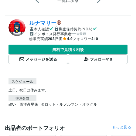
一覧に戻る
ルナマリー
本人確認
機密保持契約(NDA)
インボイス発行事業者
未登録
総販売実績
208
評価
4.9
フォロワー
410
無料で見積り相談
メッセージを送る
フォロー
410
スケジュール
土日、祝日は休みます。
得意分野
占い
西洋占星術
タロット・ルノルマン・オラクル
出品者のポートフォリオ
もっと見る