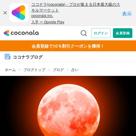
会員登録で10％割引クーポンを獲得！
ココナラブログ
ホーム
ブログトップ
ブログ
占い