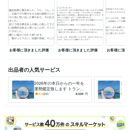
お客様に頂きました評価
お客様に頂きました評価
お客様に頂き
出品者の人気サービス
2026年の本日からの一年を
３つ
運勢鑑定致します トランジ
ィン
ットも使用しピンポイント時
とタ
5.0
(24)
8,000
円
4.9
期もお伝えします。