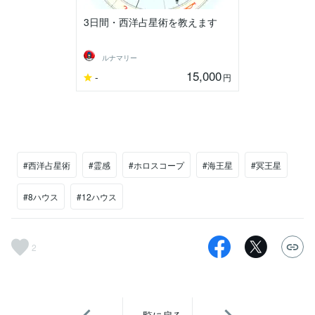
3日間・西洋占星術を教えます
ルナマリー
15,000
-
円
#西洋占星術
#霊感
#ホロスコープ
#海王星
#冥王星
#8ハウス
#12ハウス
2