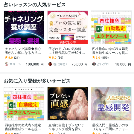
占いレッスンの人気サービス
満枠対応中
チャネリング講座◆初心
選ばれるプロの気功師
四柱推命の命式表＆鑑定
者が占い師になる方法教
に！現代気功完全80技講
書自動生成ツールを提供
えます エネルギー伝授◆
座ます 情報空間を書き換
します 複数の流派に対応
5.0
(21)
5.0
(39)
5.0
(859)
すぐに占い師としてデビ
えて気功の本質までわか
し、大三合会局、天剋地
100,000
75,000
18,000
ューできます☆ミ
る100冊超のテキスト
冲等も自動表示します
マリー✨霊感霊視占い✨気持ち、復縁、複雑
現代気功⚡神念伝達師＠SHANTY巫香
占いプログラマDeguchi
円
円
円
お気に入り登録が多いサービス
四柱推命の命式表＆鑑定
直感に自信｜ブレないチ
霊視入門！霊感占いのや
書自動生成ツールを提供
ャネリング感覚を育てま
り方を７日間レクチャー
します 複数の流派に対応
す ✨“誰かに確認する”を卒
します 初心者OK♡副業占
5.0
(859)
5.0
(777)
4.8
(729)