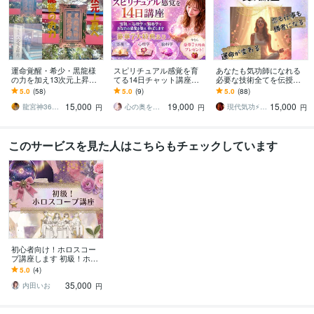
運命覚醒・希少・黒龍様
スピリチュアル感覚を育
あなたも気功師になれる
の力を加え13次元上昇し
てる14日チャット講座し
必要な技術全てを伝授し
ます 願望成就×黒龍13次
ます 今なら豪華7大特典が
ます 運命を変える気功を
5.0
(58)
5.0
(9)
5.0
(88)
元アセンション 黒龍様
付きます✨宇宙銀行、波動
学び自分だけのパワーグ
15,000
19,000
15,000
の祝福
修正etc…
ッズも作れるように！
龍宮神369叶龍大
心の奥を透視する鑑定士 蒼空みらい
現代気功⚡神念伝達師＠SHANTY巫香
円
円
円
このサービスを見た人はこちらもチェックしています
初心者向け！ホロスコー
プ講座します 初級！ホロ
スコープ小学校～占星術
5.0
(4)
読解力を楽しくマスタ
35,000
ー！～
内田いお
円