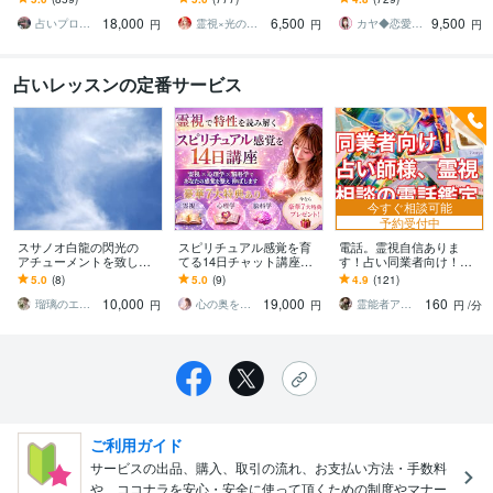
し、大三合会局、天剋地
業しませんか？
い師への道を開くサポー
18,000
6,500
9,500
冲等も自動表示します
トをします
占いプログラマDeguchi
霊視×光の柱 カルマ先生
カヤ◆恋愛占いカウンセラー
円
円
円
占いレッスンの定番サービス
今すぐ相談可能
予約受付中
スサノオ白龍の閃光の
スピリチュアル感覚を育
電話。霊視自信ありま
アチューメントを致しま
てる14日チャット講座し
す！占い同業者向け！霊
す あふれ出るエネルギー
ます 今なら豪華7大特典が
視します 同業者向け、占
5.0
(8)
5.0
(9)
4.9
(121)
でその浄化力は心身とも
付きます✨宇宙銀行、波動
い師、霊能者向けのサー
10,000
19,000
160
に影響を与えます。
修正etc…
ビスです。
瑠璃のエレガンススピリチュアル・サロン
心の奥を透視する鑑定士 蒼空みらい
霊能者アリスのオラクル、タロット
円
円
円
/分
ご利用ガイド
サービスの出品、購入、取引の流れ、お支払い方法・手数料
や、ココナラを安心・安全に使って頂くための制度やマナー