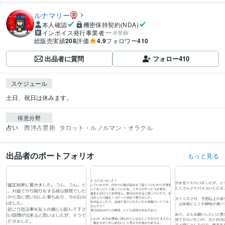
ルナマリー
本人確認
機密保持契約(NDA)
インボイス発行事業者
未登録
総販売実績
208
評価
4.9
フォロワー
410
出品者に質問
フォロー
410
スケジュール
土日、祝日は休みます。
得意分野
占い
西洋占星術
タロット・ルノルマン・オラクル
出品者のポートフォリオ
もっと見る