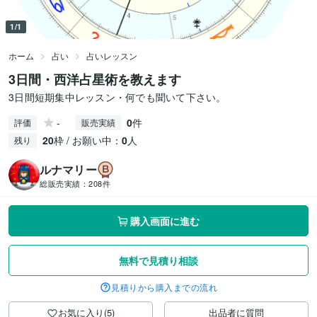
1/1
ホーム
占い
占いレッスン
3日間・西洋占星術を教えます
3日間短期集中レッスン・何でも聞いて下さい。
-
0
件
評価
販売実績
20
枠 / お願い中：
0
人
残り
ルナマリー
総販売実績：
208件
購入画面に進む
無料で見積り相談
見積りから購入までの流れ
お気に入り(5)
出品者に質問