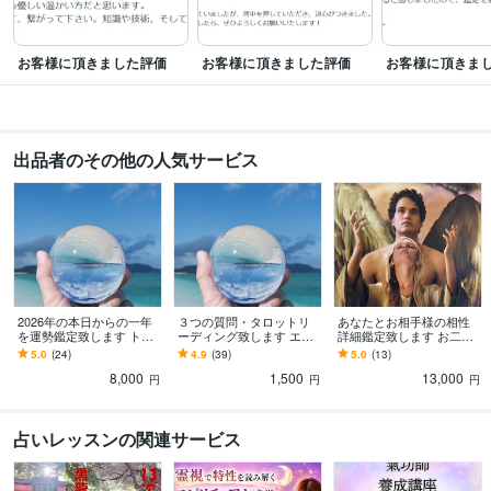
お客様に頂きました評価
お客様に頂きました評価
お客様に頂きま
出品者のその他の人気サービス
2026年の本日からの一年
３つの質問・タロットリ
あなたとお相手様の相性
を運勢鑑定致します トラ
ーディング致します エン
詳細鑑定致します お二人
ンジットも使用しピンポ
ジェルとタロットからの
への天体からのメッセー
5.0
(24)
4.9
(39)
5.0
(13)
イント時期もお伝えしま
メッセージ
ジ☆
8,000
1,500
13,000
す。
円
円
円
占いレッスンの関連サービス