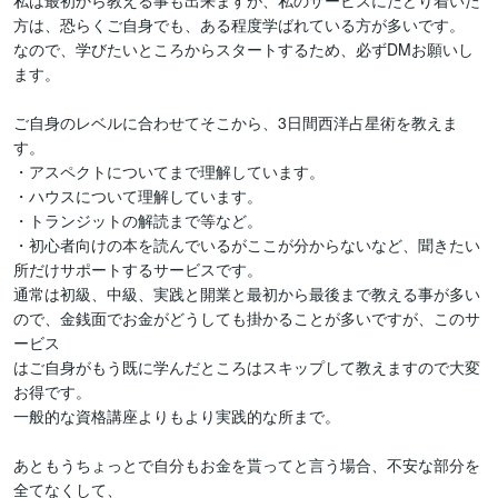
私は最初から教える事も出来ますが、私のサービスにたどり着いた

方は、恐らくご自身でも、ある程度学ばれている方が多いです。

なので、学びたいところからスタートするため、必ずDMお願いし
ます。

ご自身のレベルに合わせてそこから、3日間西洋占星術を教えま
す。

・アスペクトについてまで理解しています。

・ハウスについて理解しています。

・トランジットの解読まで等など。

・初心者向けの本を読んでいるがここが分からないなど、聞きたい

所だけサポートするサービスです。

通常は初級、中級、実践と開業と最初から最後まで教える事が多い

ので、金銭面でお金がどうしても掛かることが多いですが、このサ
ービス

はご自身がもう既に学んだところはスキップして教えますので大変
お得です。

一般的な資格講座よりもより実践的な所まで。

あともうちょっとで自分もお金を貰ってと言う場合、不安な部分を
全てなくして、
