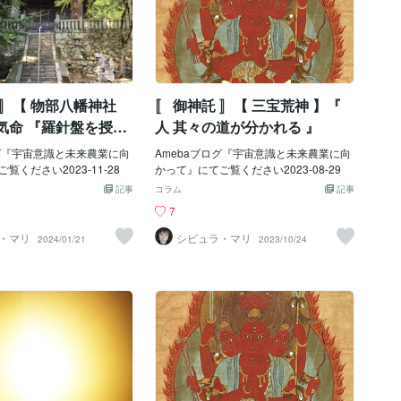
 〛【 物部八幡神社
〚 御神託 〛【 三宝荒神 】『
気命 『羅針盤を授か
人 其々の道が分かれる 』
ログ『宇宙意識と未来農業に向
Amebaブログ『宇宙意識と未来農業に向
覧ください2023-11-28
かって』にてご覧ください2023-08-29
記事
コラム
記事
7
・マリ
シビュラ・マリ
2024/01/21
2023/10/24