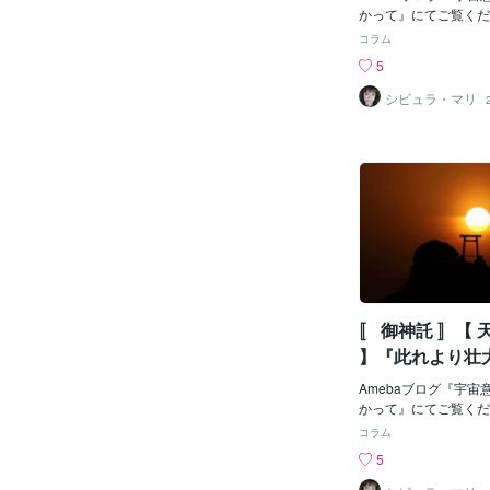
かって』にてご覧ください
コラム
5
シビュラ・マリ
〚 御神託 〛【
】『此れより壮
ギーを放ち 解
Amebaブログ『宇
かって』にてご覧ください
コラム
5