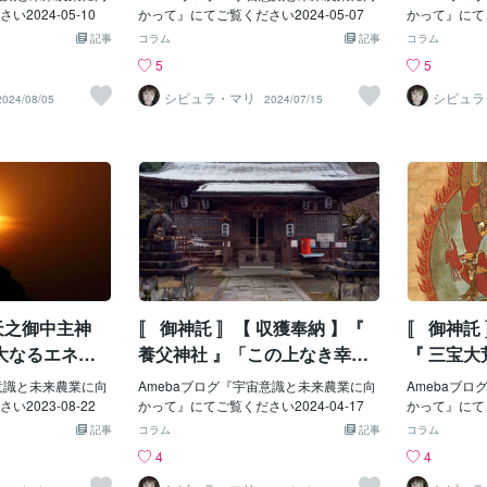
が曖昧」 ・会える約束がはっきりしない
2024-05-10
かって』にてご覧ください2024-05-07
かって』にてご
・関係性がはぐらかされる ・都合の良い
記事
コラム
記事
コラム
時だけ連絡が来る こういった状態が続く
5
5
場合 相手は 関係をはっきりさせる気がな
い 可能性があります。 そして最後に と
シビュラ・マリ
シビュラ
2024/08/05
2024/07/15
ても大事なポイントです。「違和感を感
じているのに無視してしまう」これで
す。 実は多くの方が どこかで気づいてい
ます。 でも ・信じたい ・嫌われたくな
い ・ここまで来たから そんな気持ちで
その違和感に蓋をしてしまいます。 では
どうすればいいのか。 答えはシンプルで
す。 「違和感を無視しないこと」 です。
小さな違和感ほど 大きなト
 天之御中主神
〚 御神託 〛【 収獲奉納 】『
〚 御神託
大なるエネル
養父神社 』「この上なき幸せ
『 三宝
き放つ』
に時空来たり」
授 』
宙意識と未来農業に向
Amebaブログ『宇宙意識と未来農業に向
Amebaブ
2023-08-22
かって』にてご覧ください2024-04-17
かって』にてご
記事
コラム
記事
コラム
4
4