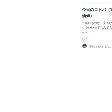
今日のコトバ（1
価値）
〜良いものは、安くな
りゃいいってもんでも
相応のレベルだよ、っ
学び
いの銭失い」なんて言
1
ぱり大事なのって『適
う。安いと消費者目線
“実務で使える”改
善パートナー／
うけど、それで健康害
かめきち
使うなら意味がない。
まり信用しない。一番
局は「自分の目（見抜
う。自分が提供するサ
＜価値に見合う価格＞