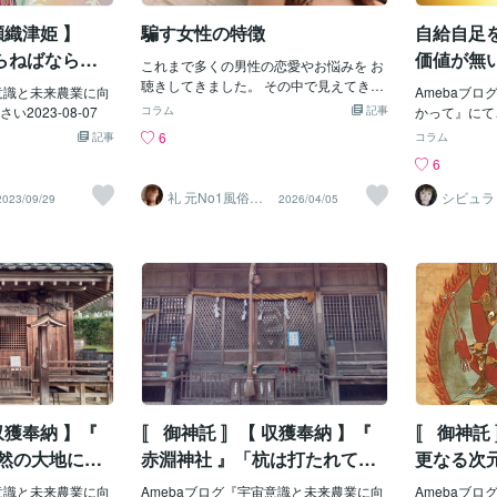
情的な描写をねら
・いきいきとした
瀬織津姫 】
騙す女性の特徴
自給自足を
どからみて・歴史
らねばなら
価値が無
いとのことです出
これまで多くの男性の恋愛やお悩みを お
（神世界）へ
値観へ変
百科事典 小項目事
聴きしてきました。 その中で見えてきた
宙意識と未来農業に向
Amebaブ
なったと思え
ことがあります。 それは 「騙す女性には
2023-08-07
コラム
記事
かって』にてご
壊し・不況に転じ
共通した特徴がある」 ということです。
6
記事
コラム
ぜ起こるのでしょ
もちろん 全ての女性がそうではありませ
6
は「市場の不安定
ん。 ですが 実際にトラブルになっている
「イノベーション
ケースには 似たパターンが多く見られま
礼 元No1風俗嬢･
シビュラ
2023/09/29
2026/04/05
挙げています
す。 今日はその特徴を いくつかお伝えし
精神保健福祉士
派の景気循環理論
ます。 まず一つ目は 「最初から距離が近
ness Cycle Theor
い」 まだ関係が浅いのに ・急に心を開い
原因を指摘していま
たように見せる ・プライベートな話をし
による人工的な低
てくる ・頼ってくる こういった行動で
引き起こすこと」
す。 一見 「信頼されている」と 感じて
のです。この理論
しまいますが 実は 距離の詰め方が不自然
なぜ景気循環が不
に早い場合は 注意が必要です。 二つ目は
いきます市場経済
「困っているアピールが多い」 ・お金に
供給（貯蓄）と投
困っている ・生活が苦しい ・助けてほし
い こういった話が頻繁に出てきます。 優
しい男性ほど 「何とかしてあげたい」と
収獲奉納 】『
〚 御神託 〛【 収獲奉納 】『
〚 御神託
感じてしまいます。 ですが 本当に困って
自然の大地に恩
赤淵神社 』「杭は打たれてお
更なる次
いる人は 何度も同じ人に頼り続けること
る」
は 少ないものです。 三つ目は 「見返り
宙意識と未来農業に向
Amebaブログ『宇宙意識と未来農業に向
Amebaブ