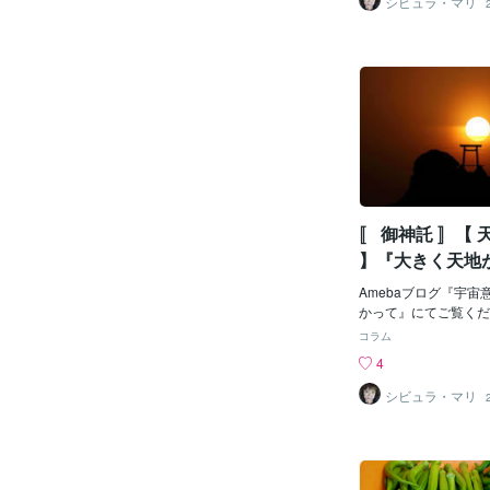
シビュラ・マリ
〚 御神託 〛【
】『大きく天地
Amebaブログ『宇
かって』にてご覧ください
コラム
4
シビュラ・マリ