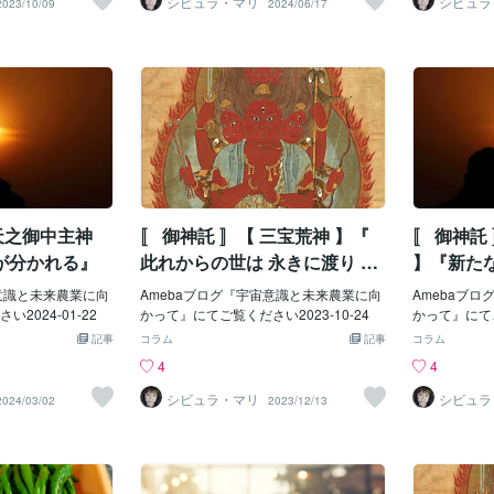
シビュラ・マリ
シビュラ
2023/10/09
2024/06/17
 天之御中主神
〚 御神託 〛【 三宝荒神 】『
〚 御神託
が分かれる』
此れからの世は 永きに渡り 光
】『新た
へと向かう 』
が動いて
宙意識と未来農業に向
Amebaブログ『宇宙意識と未来農業に向
Amebaブ
2024-01-22
かって』にてご覧ください2023-10-24
かって』にてご
記事
コラム
記事
コラム
4
4
シビュラ・マリ
シビュラ
2024/03/02
2023/12/13