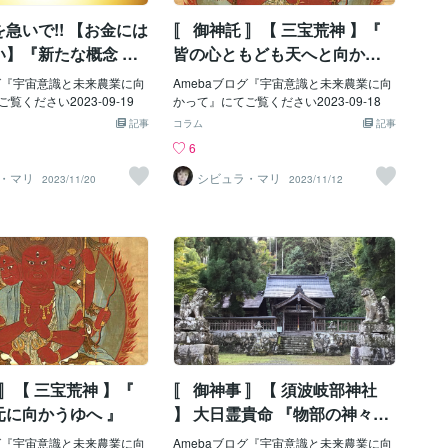
急いで!! 【お金には
〚 御神託 〛【 三宝荒神 】『
い】『新たな概念 価
皆の心ともども天へと向かへ
容』
』
ログ『宇宙意識と未来農業に向
Amebaブログ『宇宙意識と未来農業に向
覧ください2023-09-19
かって』にてご覧ください2023-09-18
記事
コラム
記事
6
・マリ
シビュラ・マリ
2023/11/20
2023/11/12
 〛【 三宝荒神 】『
〚 御神事 〛【 須波岐部神社
元に向かうゆへ 』
】 大日霊貴命 『物部の神々と
融合せよ』
ログ『宇宙意識と未来農業に向
Amebaブログ『宇宙意識と未来農業に向