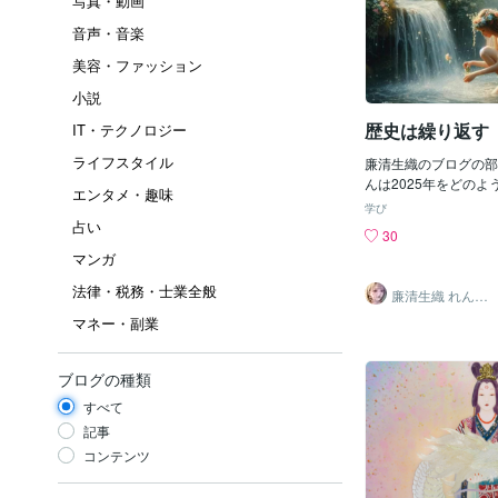
写真・動画
音声・音楽
美容・ファッション
小説
歴史は繰り返す
IT・テクノロジー
ライフスタイル
廉清生織のブログの部
んは2025年をどの
エンタメ・趣味
考えでしょうか？誰も
学び
っていることでしょう
占い
30
不安になるニュースば
マンガ
きていますねまさに風
す。戦争や経済不振・
法律・税務・士業全般
廉清生織 れんせ
不安は尽きませんね今
い さき
マネー・副業
返す」という「History re
訳語を述べた人物につ
いと思いますローマの
ブログの種類
ウス＝ルーフス が述
チュウス＝ルーフスと
すべて
ーマの歴史家です「歴
記事
は・・過去に起こった
コンテンツ
してその後の時代にも
いう意味です史的批判