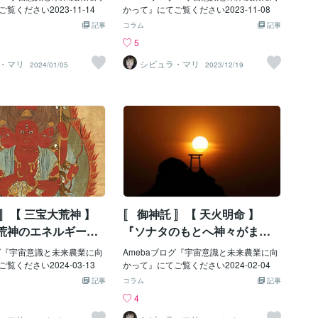
覧ください2023-11-14
かって』にてご覧ください2023-11-08
記事
コラム
記事
5
・マリ
シビュラ・マリ
2024/01/05
2023/12/19
 〛【 三宝大荒神 】
〚 御神託 〛【 天火明命 】
大荒神のエネルギー伝
『ソナタのもとへ神々がまい
るゆへ』「浄化の世が始ま
ログ『宇宙意識と未来農業に向
Amebaブログ『宇宙意識と未来農業に向
る」
覧ください2024-03-13
かって』にてご覧ください2024-02-04
記事
コラム
記事
4