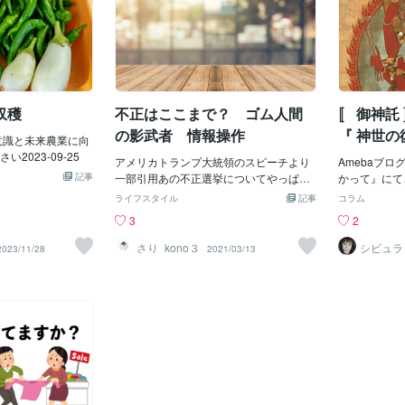
収穫
不正はここまで？ ゴム人間
〚 御神託
の影武者 情報操作
『 神世の
宙意識と未来農業に向
2023-09-25
アメリカトランプ大統領のスピーチより
Amebaブ
記事
一部引用あの不正選挙についてやっぱり
かって』にてご
バイさん関連は不正であり、利益のみが
ライフスタイル
記事
コラム
目的 人のためでなく金のためであり人
3
2
道的なものではない、そこに法も無視
という話がありました。まるで、日本と
さり_kono３
シビュラ
2023/11/28
2021/03/13
全く同じ。ウィルスの話になりますが偽
物を作って、嘘で固めた世界。人を騙
し、利益を生むすべて偽造工作 全部嘘
に塗り固められた世界この詐欺集団を放
任しておくことは不可能犯罪であり、許
されるものではありません。これによっ
て、亡くなられた方もいるワク〇〇の製
薬会社自体については 打つことも辞め
る国もある行き場を失ったワク〇〇が日