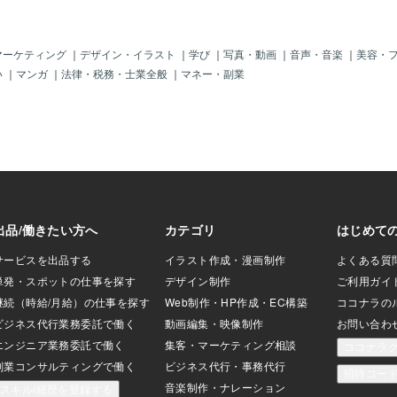
マーケティング
｜
デザイン・イラスト
｜
学び
｜
写真・動画
｜
音声・音楽
｜
美容・
い
｜
マンガ
｜
法律・税務・士業全般
｜
マネー・副業