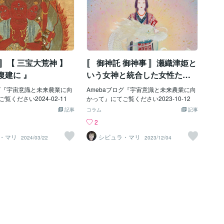
 〛【 三宝大荒神 】
〚 御神託 御神事 〛瀬織津姫と
復建に 』
いう女神と統合した女性たち
の集合意識
ログ『宇宙意識と未来農業に向
Amebaブログ『宇宙意識と未来農業に向
覧ください2024-02-11
かって』にてご覧ください2023-10-12
記事
コラム
記事
2
・マリ
シビュラ・マリ
2024/03/22
2023/12/04