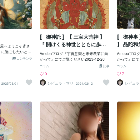
〚 御神託 〛【 三宝大荒神 】
〚 御神事
『 開けくる神世とともに歩め
】 品陀和
屋へようこそ皆さ
よ』
る』
ように過ごしたいとお
Amebaブログ『宇宙意識と未来農業に向
Amebaブ
が幸福や安泰を願
コンテンツ
かって』にてご覧ください2023-12-20
かって』にてご
世界情勢を見ると
コラム
記事
コラム
かりが飛び込んで
9
7
の時代の影響で
感染症の流行など
シビュラ・マリ
シビュラ
2025/03/01
2024/02/12
回は「歴史は繰り
peats itself」の
いて探っていきた
歴史家 クルチュ
べた言葉ですクル
は1世紀中ごろのロ
史は繰り返す」と
ことは同じように
繰り返し起こると
よりもむしろ幻想