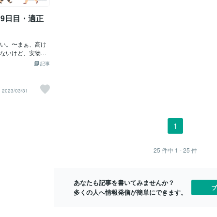
本でという事だ金融リセットにおいても
過去かなりの邪魔が入り今回の大統領選
9日目・適正
挙において、確実や金本位制を取り戻し
憲法を国民に戻すという最大の目的があ
っての事トランプ大統領のスピーチにあ
い。〜まぁ、高け
ったほどトランプ大統領は、世界の不正
ないけど、安物は
を暴き出す為に戦っていたという話で
て意味。「安物買
す。そんなトランプ大統領の意向を知っ
記事
葉があるけどやっ
ての事かコロナ戦争は始まったという事
正価格』だと思
です。根底には、魔女狩りと金融戦争の
だとありがたく思
阻止毎日コロナで騒ぎを立ててる裏側で
2023/03/31
したり、頻繁に金
は、大量の影武者を使い、国民を嘘の情
なので、安物はあ
報で洗脳しているのです。トランプ大統
重要なのって、結
領の動画も本物はかなり少なくてほとん
く力）」だと思
どゴムマスクをかぶった偽物です。スピ
1
ービスにおいても
ーチも都合のいいように作り変えてる情
でありたい。
報です。みる側がその情報を見て、まず
本当かどうかとひとつずつ疑ってかかる
25
件中
1 - 25
件
事が大事です。真実を見つけるのも、か
なり大変な事です。そして、真実かどう
かも正直裏取りするのもかなり大変な作
あなたも記事を書いてみませんか？
業です。それでも、ひとつづつしっかり
ブ
多くの人へ情報発信が簡単にできます。
見極めて私は情報を見つけて皆さんへお
届けしています。まず、これまでの常識