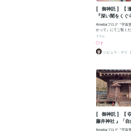
的・画的・あるいは扇
いとしていて劇的構成
〚 御神託 〛【 
細部・みごとな修辞な
『深い闇をくぐ
よりはむしろ小説に近
ぬ』新たな世界
典 ブリタニカ国際大
Amebaブログ『宇
典より引用景気が良く
と移行する為に
かって』にてご覧ください
ば・・突然バブルが崩
コラム
ますね。この現象はな
7
うか？多くの経済学者
性」や「心理的要因」
シビュラ・マリ
の速度」などを理由に
が・・オーストリア学
（ABCT: Austrian Busi
y）は…より根本的な
す。それは「信用創造
金利が資本の誤投資を
であると指摘している
の基本を解説した上で
可避なのかを説明して
では本来ならば資本の
資の需
〚 御神託 〛【 
藤井神社 』「
恵を受け」
Amebaブログ『宇