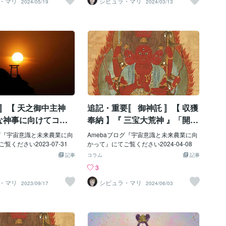
・マリ
シビュラ・マリ
2024/05/19
2024/03/13
 〛【 天之御中主神
追記・重要〚 御神託 〛【 収獲
な神事に向けてコト
奉納 】『 三宝大荒神 』「開け
おる 第一段階』
くる世に向かい」
ログ『宇宙意識と未来農業に向
Amebaブログ『宇宙意識と未来農業に向
覧ください2023-07-31
かって』にてご覧ください2024-04-08
記事
コラム
記事
3
・マリ
シビュラ・マリ
2023/09/17
2024/06/03