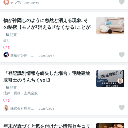
カマTV
2023/02/19
物が神隠しのように忽然と消える現象､そ
の秘密【モノが｢消える｣｢なくなる｣ことが
示す意味･メッセージとは？】《徹底解
記事
説》
占い
6
新施術公開→≪
2025/06/17
相手意識強制変
化≫◆星桜龍
「登記識別情報を紛失した場合」宅地建物
取引士のうんちくvol.3
記事
法律・税務・士業全般
6
株式会社熊本有
2025/03/24
恒社 さわだ不
動産事ム所
年末が近づくと気を付けたい情報セキュリ