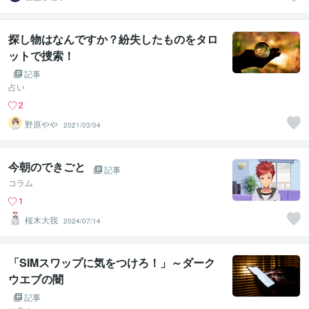
探し物はなんですか？紛失したものをタロ
ットで捜索！
記事
占い
2
野原やや
2021/03/04
今朝のできごと
記事
コラム
1
桜木大我
2024/07/14
「SIMスワップに気をつけろ！」～ダーク
ウエブの闇
記事