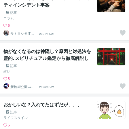
ティインシデント事案
記事
コラム
6
サトヨシ＠ITマ
2021/11/21
ン
物がなくなるのは神隠し？原因と対処法を
霊的､スピリチュアル鑑定から徹底解説し
ます
記事
占い
5
新施術公開→≪
2026/05/21
相手意識強制変
化≫◆星桜龍
おかしいな？入れてたはずだが、、、
記事
ライフスタイル
5