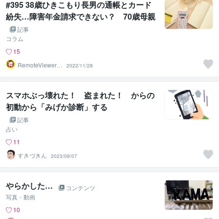
#395 38歳ひきこもり長男の通帳とカード
紛失…障害年金請求できない？ 70歳母親
がすべきことは？
記事
コラム
15
RemoteViewer導
2022/11/28
与✅
スマホぶっ壊れた！ 盗まれた！ からの
初動から「みげか診断」する
記事
占い
11
すきづきん
2023/08/07
やらかした…
コンテンツ
写真・動画
10