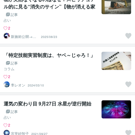
ル的に見る“消失のサイン”【物が消える家
に共通する5つの特徴】
記事
占い
2
新施術公開→≪
2025/08/23
相手意識強制変
化≫◆星桜龍
「特定技能実習制度は、ヤベ～じゃろ！」
記事
コラム
2
李レオン
2024/03/10
運気の変わり目 9月27日 水星が逆行開始
記事
占い
2
宮里砂智子
2021/09/27