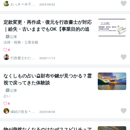
おっきー＠子育
2024/09/22
て応援レッサー
定款変更・再作成・復元を行政書士が対応
｜紛失・古いままでもOK【事業目的の追
加可】
記事
法律・税務・士業全般
4
行政書士わたな
2025/11/13
べパートナーズ
オフィス
なくしもの占い🔮財布や鍵が見つかる？霊
視で戻ってきた体験談
記事
占い
4
縁結び巫女＊ゆ
2025/08/08
い⛩️霊視鑑定
物が突然なくなるのはなぜ？スピリチュア