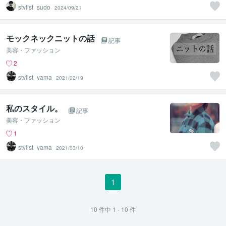
stylist_sudo
2024/09/21
モックネックニットの話
記事
美容・ファッション
2
stylist_yama
2021/02/19
私のスタイル。
記事
美容・ファッション
1
stylist_yama
2021/03/10
1
10
件中
1 - 10
件