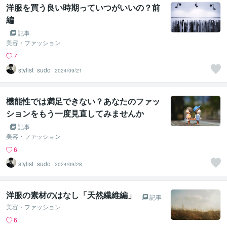
洋服を買う良い時期っていつがいいの？前
編
記事
美容・ファッション
7
stylist_sudo
2024/09/21
機能性では満足できない？あなたのファッ
ションをもう一度見直してみませんか
記事
美容・ファッション
6
stylist_sudo
2024/09/28
洋服の素材のはなし「天然繊維編」
記事
美容・ファッション
6