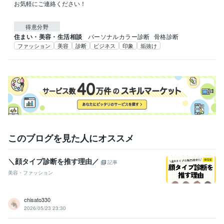
お気軽にご連絡ください！

得意分野
住まい・美容・生活相談
パーソナルカラー診断
骨格診断
ファッション
美容
診断
ビジネス
印象
垢抜け
このブログを見た人にオススメ
＼顔タイプ診断を推す理由／
記事
美容・ファッション
chisato330
2026/05/23 23:30