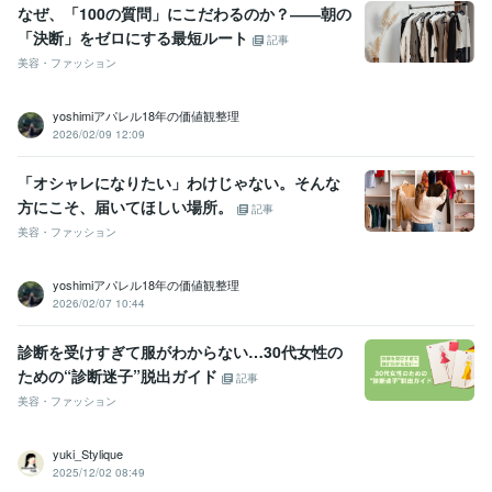
なぜ、「100の質問」にこだわるのか？――朝の
「決断」をゼロにする最短ルート
記事
美容・ファッション
yoshimiアパレル18年の価値観整理
2026/02/09 12:09
「オシャレになりたい」わけじゃない。そんな
方にこそ、届いてほしい場所。
記事
美容・ファッション
yoshimiアパレル18年の価値観整理
2026/02/07 10:44
診断を受けすぎて服がわからない…30代女性の
ための“診断迷子”脱出ガイド
記事
美容・ファッション
yuki_Stylique
2025/12/02 08:49