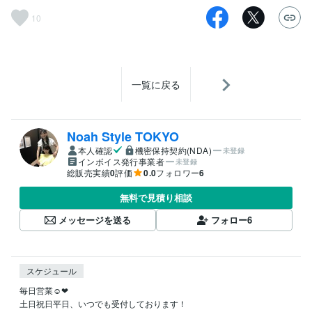
10
一覧に戻る
Noah Style TOKYO
本人確認
機密保持契約(NDA)
未登録
インボイス発行事業者
未登録
総販売実績
0
評価
0.0
フォロワー
6
無料で見積り相談
メッセージを送る
フォロー
6
スケジュール
毎日営業☺︎❤︎

土日祝日平日、いつでも受付しております！
