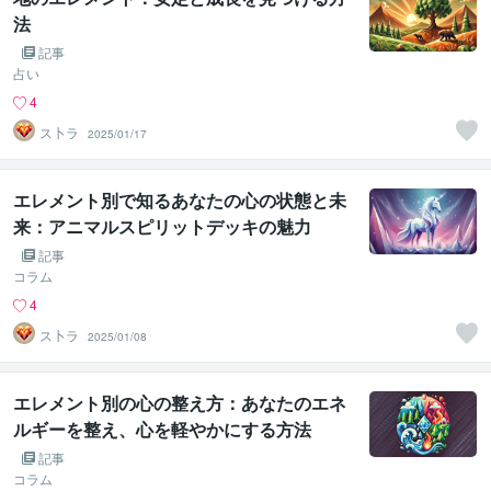
法
記事
占い
4
ス卜ラ
2025/01/17
エレメント別で知るあなたの心の状態と未
来：アニマルスピリットデッキの魅力
記事
コラム
4
ス卜ラ
2025/01/08
エレメント別の心の整え方：あなたのエネ
ルギーを整え、心を軽やかにする方法
記事
コラム