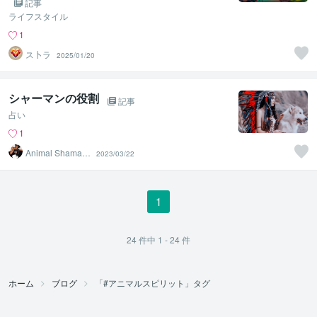
記事
ライフスタイル
1
ス卜ラ
2025/01/20
シャーマンの役割
記事
占い
1
Animal Shamani
2023/03/22
sm
1
24
件中
1 - 24
件
ホーム
ブログ
「#アニマルスピリット」タグ