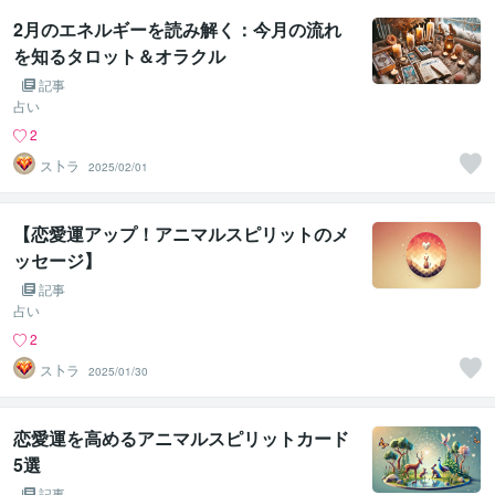
2月のエネルギーを読み解く：今月の流れ
を知るタロット＆オラクル
記事
占い
2
ス卜ラ
2025/02/01
【恋愛運アップ！アニマルスピリットのメ
ッセージ】
記事
占い
2
ス卜ラ
2025/01/30
恋愛運を高めるアニマルスピリットカード
5選
記事