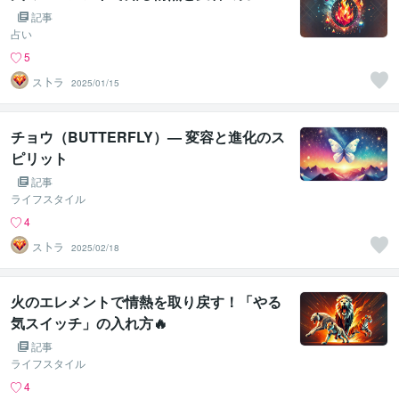
記事
占い
5
ス卜ラ
2025/01/15
チョウ（BUTTERFLY）— 変容と進化のス
ピリット
記事
ライフスタイル
4
ス卜ラ
2025/02/18
火のエレメントで情熱を取り戻す！「やる
気スイッチ」の入れ方🔥
記事
ライフスタイル
4