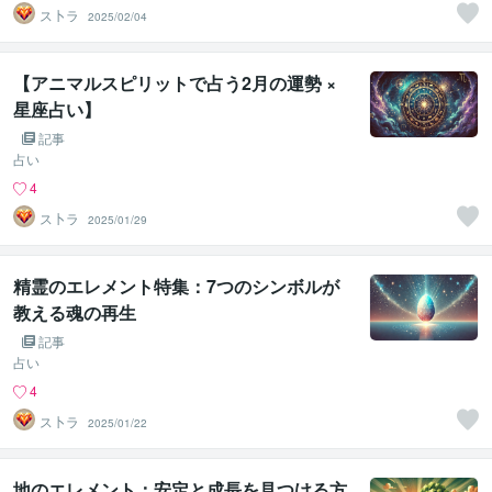
ス卜ラ
2025/02/04
【アニマルスピリットで占う2月の運勢 ×
星座占い】
記事
占い
4
ス卜ラ
2025/01/29
精霊のエレメント特集：7つのシンボルが
教える魂の再生
記事
占い
4
ス卜ラ
2025/01/22
地のエレメント：安定と成長を見つける方