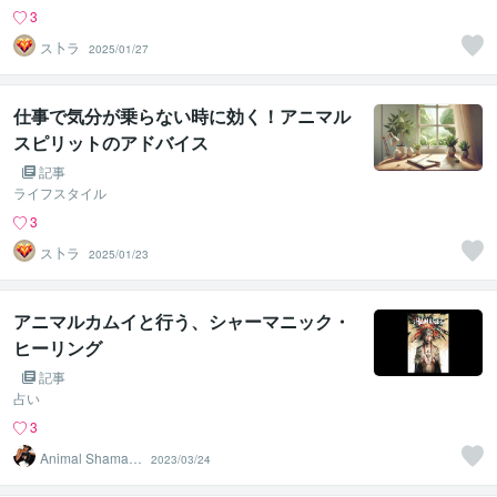
3
ス卜ラ
2025/01/27
仕事で気分が乗らない時に効く！アニマル
スピリットのアドバイス
記事
ライフスタイル
3
ス卜ラ
2025/01/23
アニマルカムイと行う、シャーマニック・
ヒーリング
記事
占い
3
Animal Shamani
2023/03/24
sm