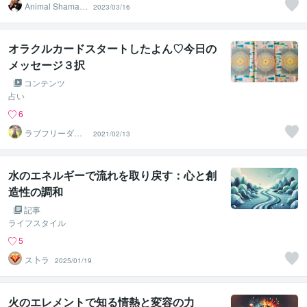
Animal Shamani
2023/03/16
sm
オラクルカードスタートしたよん♡今日の
メッセージ３択
コンテンツ
占い
6
ラブフリーダム
2021/02/13
セッション
水のエネルギーで流れを取り戻す：心と創
造性の調和
記事
ライフスタイル
5
ス卜ラ
2025/01/19
火のエレメントで知る情熱と変容の力