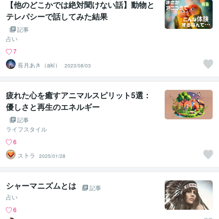
【他のどこかでは絶対聞けない話】動物と
テレパシーで話してみた結果
記事
占い
7
長月あき（aki）
2023/08/03
疲れた心を癒すアニマルスピリット5選：
優しさと再生のエネルギー
記事
ライフスタイル
6
ス卜ラ
2025/01/28
シャーマニズムとは
記事
占い
6