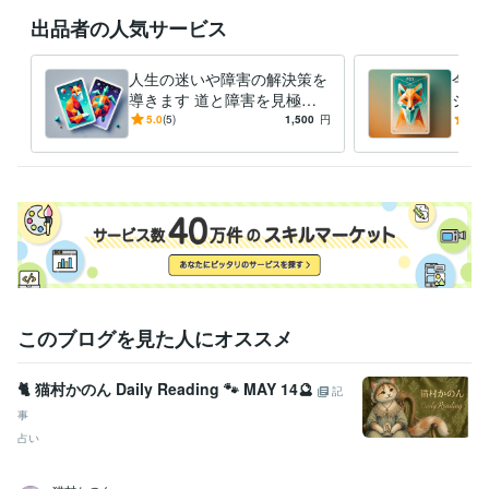
出品者の人気サービス
ビジネス・クリエイティブツール
Wix:6年
WordPress:10年
Excel:22年
Google スプレッドシート:6年
Google スライド:6年
Google ドキュメント:6年
PowerPoint:10年
人生の迷いや障害の解決策を
今の
Word:22年
freee:6年
導きます 道と障害を見極
Google Analytics:6年
ジを
め、次の一歩を導く2カード
う、
Google Search Console:6年
Google Tag Manager:5年
ChatGPT:1年
5.0
(5)
1,500
円
5.0
リーディング
ンカ
DALL-E:1年
Photopea:1年
Adobe Photoshop:6年
Adobe Premiere Pro:2年
Canva:1年
Figma:1年
Adobe XD:3年
その他ツール
Visual Studio Code:6年
得意分野
占い
オラクルカードリーディング
語学力
このブログを見た人にオススメ
英語
日常会話レベル
🐈 猫村かのん Daily Reading 🐾 MAY 14🔮
記
事
占い