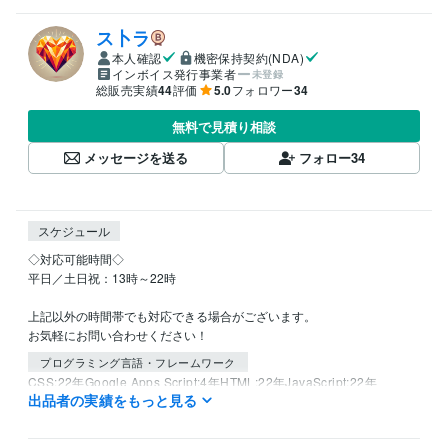
ス卜ラ
本人確認
機密保持契約(NDA)
インボイス発行事業者
未登録
総販売実績
44
評価
5.0
フォロワー
34
無料で見積り相談
メッセージを送る
フォロー
34
スケジュール
◇対応可能時間◇

平日／土日祝：13時～22時

上記以外の時間帯でも対応できる場合がございます。

お気軽にお問い合わせください！
プログラミング言語・フレームワーク
CSS:22年
Google Apps Script:4年
HTML:22年
JavaScript:22年
出品者の実績をもっと見る
PHP:10年
Python:2年
Sass:5年
SQL:5年
TypeScript:1年
VBA:5年
Django:1年
jQuery:5年
Laravel:6年
Next.js:1年
Node.js:4年
Nuxt.js:1年
Vue.js:1年
Linux:5年
MySQL:6年
Git:4年