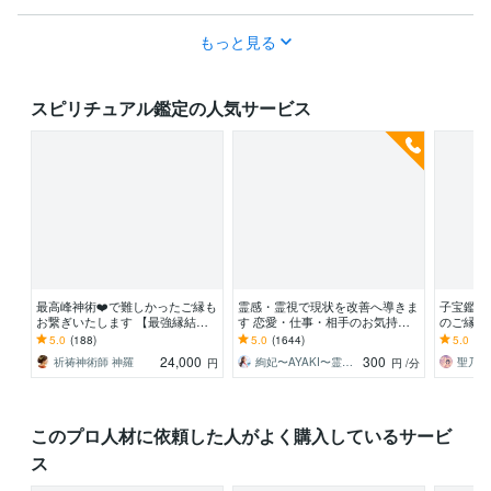
もっと見る
スピリチュアル鑑定の人気サービス
最高峰神術❤️で難しかったご縁も
霊感・霊視で現状を改善へ導きま
子宝鑑定
お繋ぎいたします 【最強縁結び
す 恋愛・仕事・相手のお気持
のご縁を
の最上形】あなたの願いを具現化
ち・未来の兆し✴︎霊視で鑑定しま
お悩みの
5.0
(188)
5.0
(1644)
5.0
(74
させます※悪用厳禁
す
期・妊娠
24,000
300
祈祷神術師 神羅
絢妃〜AYAKI〜霊視鑑定師
円
円
/分
このプロ人材に依頼した人がよく購入しているサービ
ス