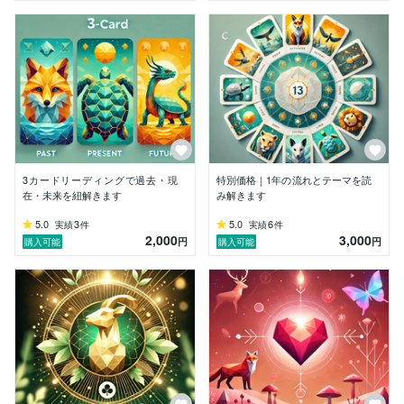
3カードリーディングで過去・現
特別価格｜1年の流れとテーマを読
在・未来を紐解きます
み解きます
5.0
3
5.0
6
実績
件
実績
件
2,000
3,000
円
円
購入可能
購入可能