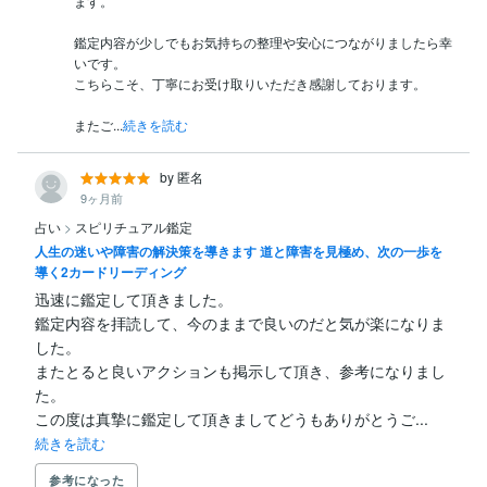
ます。

鑑定内容が少しでもお気持ちの整理や安心につながりましたら幸
いです。

こちらこそ、丁寧にお受け取りいただき感謝しております。

またご...
続きを読む
by 匿名
9ヶ月前
占い
>
スピリチュアル鑑定
人生の迷いや障害の解決策を導きます 道と障害を見極め、次の一歩を
導く2カードリーディング
迅速に鑑定して頂きました。

鑑定内容を拝読して、今のままで良いのだと気が楽になりま
した。

またとると良いアクションも掲示して頂き、参考になりまし
た。

この度は真摯に鑑定して頂きましてどうもありがとうご...
続きを読む
参考になった