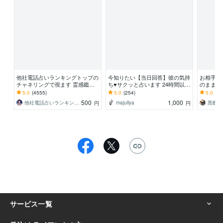
他社電話占いランキングトップの
今知りたい【当日回答】彼の気持
お相手の
チャネリングで視ます 霊感鑑定
ち♥サクッと占います 24時間以
のまま教
どんな恋愛でもお聞きします。仕
内！ご質問おひとつ、サクッと短
中をリア
5.0
(4555)
5.0
(254)
5.0
(11
事、人間関係、家庭
文鑑定いたします♥
500
1,000
他社電話占いランキングトップの実績 来音
majullya
黒蝶子
円
円