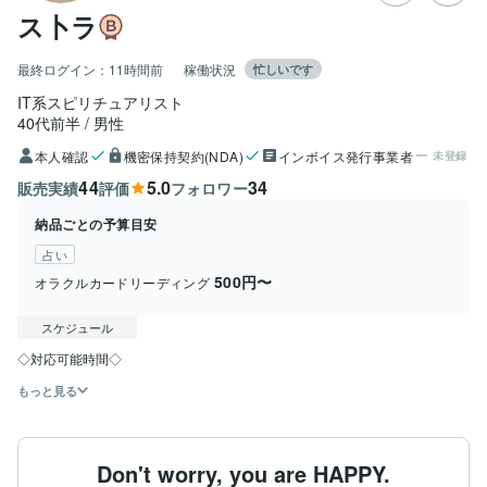
ス卜ラ
最終ログイン：
11時間前
稼働状況
忙しいです
IT系スピリチュアリスト
40代前半
男性
本人確認
機密保持契約(NDA)
インボイス発行事業者
未登録
44
5.0
34
販売実績
評価
フォロワー
納品ごとの予算目安
占い
500円〜
オラクルカードリーディング
スケジュール
◇対応可能時間◇
もっと見る
Don't worry, you are HAPPY.