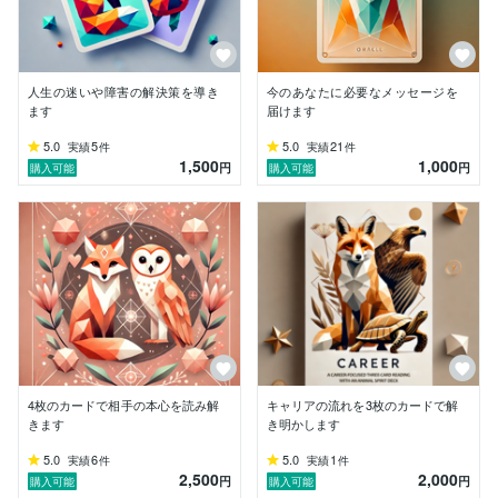
「あなたが今日幸せでいられたら、その幸せは周りの人
にも伝わっていく。」

その小さな幸せの連鎖が、やがて地球の裏側にだって届
くと信じています。

人生の迷いや障害の解決策を導き
今のあなたに必要なメッセージを
どうぞ肩の力を抜いて、気軽にご相談くださいね。

ます
届けます
ココナラでお会いできるのを楽しみにしています！

5.0
5
5.0
21
実績
件
実績
件
1,500
1,000
［友達紹介コード］

円
円
購入可能
購入可能
4枚のカードで相手の本心を読み解
キャリアの流れを3枚のカードで解
きます
き明かします
5.0
6
5.0
1
実績
件
実績
件
2,500
2,000
円
円
購入可能
購入可能