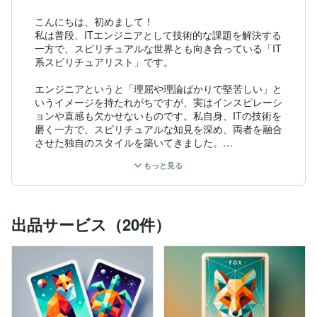
こんにちは、初めまして！

私は普段、ITエンジニアとして技術的な課題を解決する
一方で、スピリチュアルな世界とも向き合っている「IT
系スピリチュアリスト」です。

エンジニアというと「理屈や理論ばかりで堅苦しい」と
いうイメージを持たれがちですが、実はインスピレーシ
ョンや直感も欠かせないものです。私自身、ITの技術を
磨く一方で、スピリチュアルな知見を深め、両者を融合
させた独自のスタイルを築いてきました。

もっと見る
最近では、その背景を活かして、人生や心に関するご相
談をお受けする機会が増えてきました。特に得意として
いるのは、カードリーディング。

タロットやオラクルカードを通じて、今あなたに必要な
出品サービス（20件）
メッセージをお届けします。

私の目指すのは、「癒し」「モチベーションの向上」、
そして「対話」を通じて、あなたの気持ちに寄り添うこ
と。何をするかではなく、どうするかを大切に、心を込
めてサポートさせていただきます。
