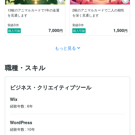
13枚のアニマルカードで1年の金運
2枚のアニマルカードで二人の相性
を見通します
を深く見通します
0
0
実績
件
実績
件
7,000
1,500
円
円
購入可能
購入可能
もっと見る
職種・スキル
ビジネス・クリエイティブツール
Wix
経験年数
:
6年
WordPress
経験年数
:
10年