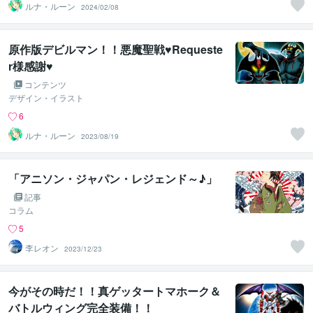
ルナ・ルーン
2024/02/08
原作版デビルマン！！悪魔聖戦♥Requeste
r様感謝♥
コンテンツ
デザイン・イラスト
6
ルナ・ルーン
2023/08/19
「アニソン・ジャパン・レジェンド～♪」
記事
コラム
5
李レオン
2023/12/23
今がその時だ！！真ゲッタートマホーク＆
バトルウィング完全装備！！