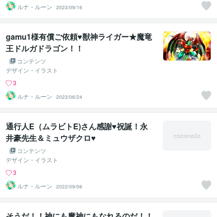
ルナ・ルーン
2023/09/16
gamu1様有償ご依頼♥獣神ライガー★魔竜
王ドルガドラゴン！！
コンテンツ
デザイン・イラスト
3
ルナ・ルーン
2023/06/24
通行人E（ムラビトE)さん感謝♥祝誕！永
井豪先生＆ミュウザクロ♥
コンテンツ
デザイン・イラスト
3
ルナ・ルーン
2022/09/06
そうだ！！神にも魔神にもなれるのだ！！