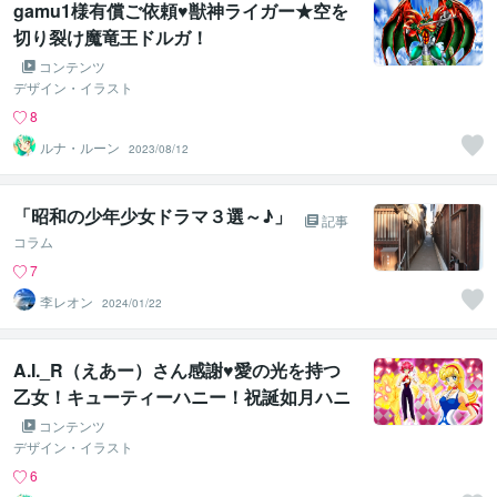
gamu1様有償ご依頼♥獣神ライガー★空を
切り裂け魔竜王ドルガ！
コンテンツ
デザイン・イラスト
8
ルナ・ルーン
2023/08/12
「昭和の少年少女ドラマ３選～♪」
記事
コラム
7
李レオン
2024/01/22
A.I._R（えあー）さん感謝♥愛の光を持つ
乙女！キューティーハニー！祝誕如月ハニ
ーＦさん♥
コンテンツ
デザイン・イラスト
6