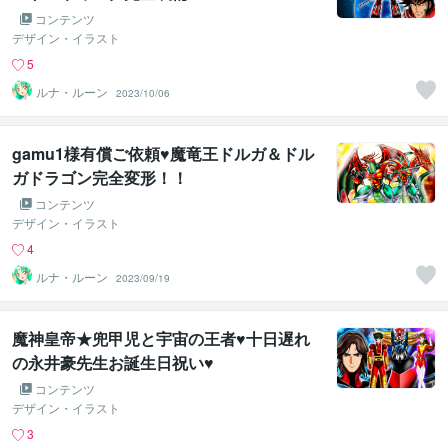
コンテンツ
デザイン・イラスト
5
ルナ・ルーン
2023/10/06
gamu1様有償ご依頼♥魔竜王ドルガ＆ドル
ガドラゴン完全変形！！
コンテンツ
デザイン・イラスト
4
ルナ・ルーン
2023/09/19
魔神皇帝★兜甲児と宇宙の王者♥十日遅れ
の永井豪先生お誕生日祝い♥
コンテンツ
デザイン・イラスト
3