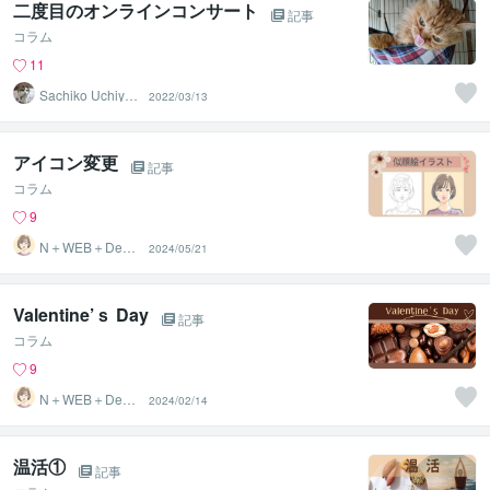
二度目のオンラインコンサート
記事
コラム
11
Sachiko Uchiya
2022/03/13
ma
アイコン変更
記事
コラム
9
N＋WEB＋Desig
2024/05/21
n
Valentine’ｓ Day
記事
コラム
9
N＋WEB＋Desig
2024/02/14
n
温活①
記事