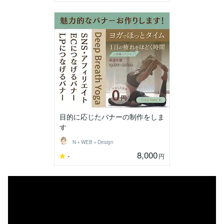
目的に応じたバナーの制作をしま
す
N＋WEB＋Design
8,000
-
円