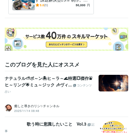
Web制作・HP作成・EC構築
webサイト制作
ールに寄り添います！
5.0
(1)
50,000
円
トレーニングジム
美容系
飲食
デザイン制作
画像・アイキャッチ・ヘッダーデザインなど
トレーニングジム
美容系
飲食
経営
ビジネス
コンサルティング
セミナー
AI
このブログを見た人にオススメ
ナテュラル⛅ボ～ン🏝️ヒ～ラ～🌊特選💥傑作⛲
ヒ～リング🌟ミュ～ジック 🎶ヴィ...
コンテンツ
占い
癒しと導きのリシ✨チャンネル
2025/11/14 08:48
歌う時に意識したいこと Vol.3
記
事