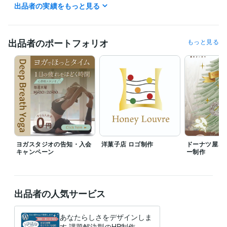
出品者の実績をもっと見る
物流・購買 / 調達・購買
経験年数 : 6年
物流・購買 / 商品・在庫管理
経験年数 : 6年
受賞歴
出品者のポートフォリオ
もっと見る
coconalaに初出品
資格・検定
CAD利用技術者2級
取得年 : 2013年
マイクロソフト オフィス スペシャリスト（MOS）
取得年 : 2011年
普通自動車第一種運転免許
取得年 : 1986年
プログラミング言語・フレームワーク
CSS:1年
HTML:1年
ビジネス・クリエイティブツール
ヨガスタジオの告知・入会
洋菓子店 ロゴ制作
ドーナツ屋さ
Google Analytics:2年
キャンペーン
Google Search Console:2年
ー制作
Adobe Photoshop:2年
Adobe Illustrator:1年
Canva:3年
WordPress:4年
Figma:2年
STUDIO:2年
Excel:18年
Google スプレッドシート:3年
Google ドキュメント:3年
出品者の人気サービス
PowerPoint:18年
Word:18年
Shopify:0年
STORES:0年
ChatGPT:2年
Perplexity AI:3年
Bard:3年
CapCut:1年
Blender:1年
あなたらしさをデザインしま
得意分野
す 課題解決型のHP制作。ゴ