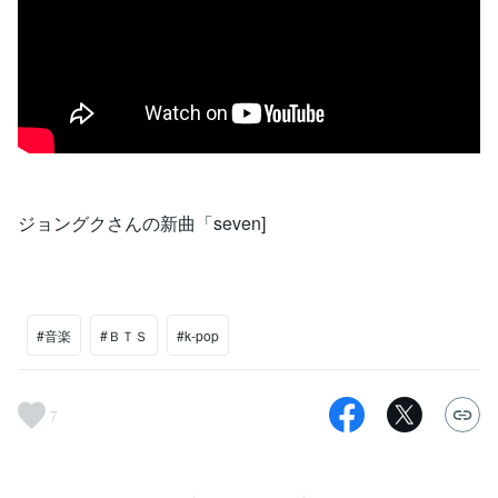
ジョングクさんの新曲「seven]
#音楽
#ＢＴＳ
#k-pop
7