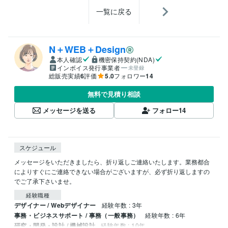
一覧に戻る
N＋WEB＋Design
本人確認
機密保持契約(NDA)
インボイス発行事業者
未登録
総販売実績
6
評価
5.0
フォロワー
14
無料で見積り相談
メッセージを送る
フォロー
14
スケジュール
メッセージをいただきましたら、折り返しご連絡いたします。業務都合
によりすぐにご連絡できない場合がございますが、必ず折り返しますの
でご了承下さいませ。
経験職種
デザイナー / Webデザイナー
経験年数 : 3年
事務・ビジネスサポート / 事務（一般事務）
経験年数 : 6年
研究・開発・設計 / 機械設計
経験年数 : 10年