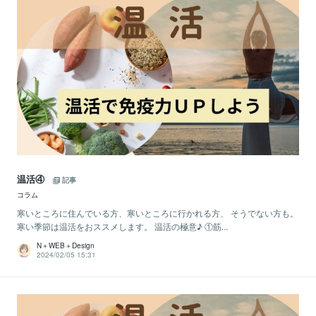
温活④
記事
コラム
寒いところに住んでいる方、寒いところに行かれる方、 そうでない方も。
寒い季節は温活をおススメします。 温活の極意♪ ①筋...
N＋WEB＋Design
2024/02/05 15:31