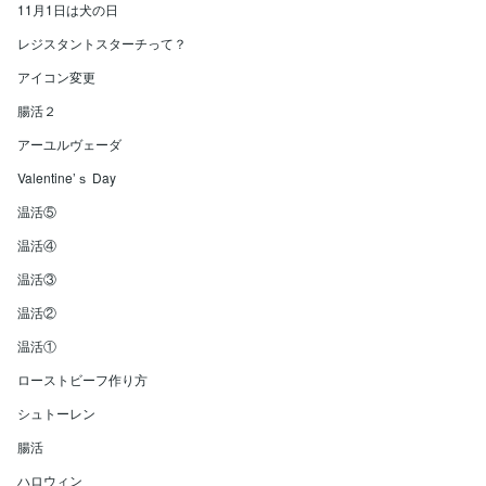
11月1日は犬の日
レジスタントスターチって？
アイコン変更
腸活２
アーユルヴェーダ
Valentine’ｓ Day
温活⑤
温活④
温活③
温活②
温活①
ローストビーフ作り方
シュトーレン
腸活
ハロウィン