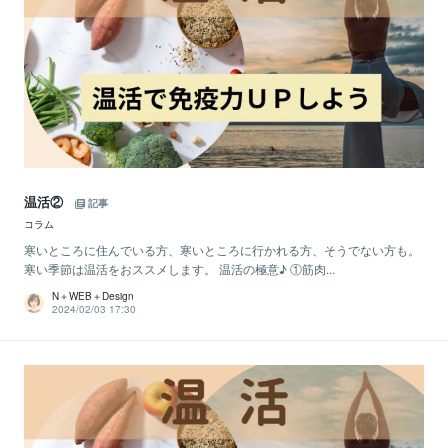
温活②
記事
コラム
寒いところに住んでいる方、寒いところに行かれる方、そうでない方も。
寒い季節は温活をおススメします。 温活の極意♪ ①筋肉...
N＋WEB＋Design
2024/02/03 17:30