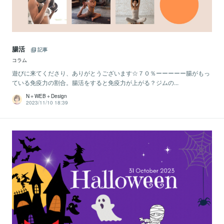
腸活
記事
コラム
遊びに来てくださり、ありがとうございます☆７０％ーーーーー腸がもっ
ている免疫力の割合。腸活をすると免疫力が上がる？ジムの...
N＋WEB＋Design
2023/11/10 18:39