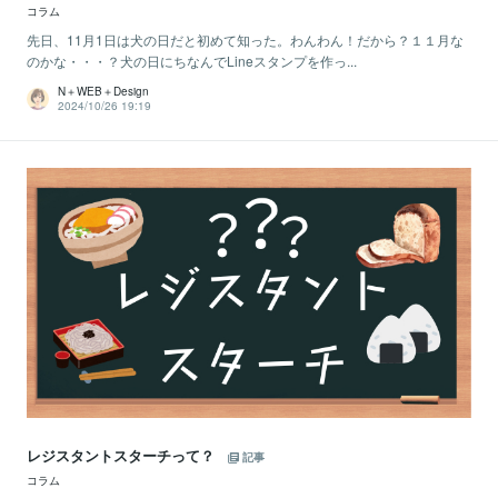
コラム
先日、11月1日は犬の日だと初めて知った。わんわん！だから？１１月な
のかな・・・？犬の日にちなんでLineスタンプを作っ...
N＋WEB＋Design
2024/10/26 19:19
レジスタントスターチって？
記事
コラム