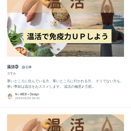
温活③
記事
コラム
寒いところに住んでいる方、寒いところに行かれる方、 そうでない方も。
寒い季節は温活をおススメします。 温活の極意♪ ①筋...
N＋WEB＋Design
2024/02/04 09:40