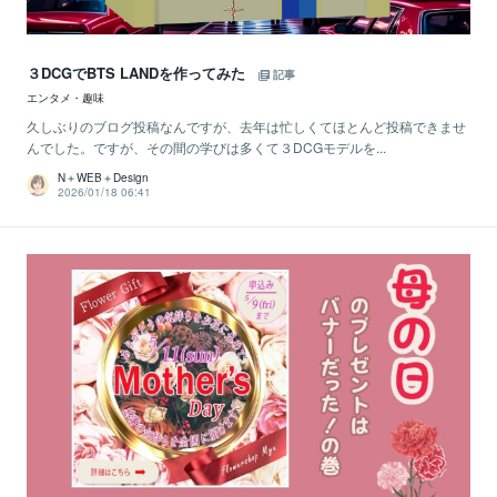
３DCGでBTS LANDを作ってみた
記事
エンタメ・趣味
久しぶりのブログ投稿なんですが、去年は忙しくてほとんど投稿できませ
んでした。ですが、その間の学びは多くて３DCGモデルを...
N＋WEB＋Design
2026/01/18 06:41