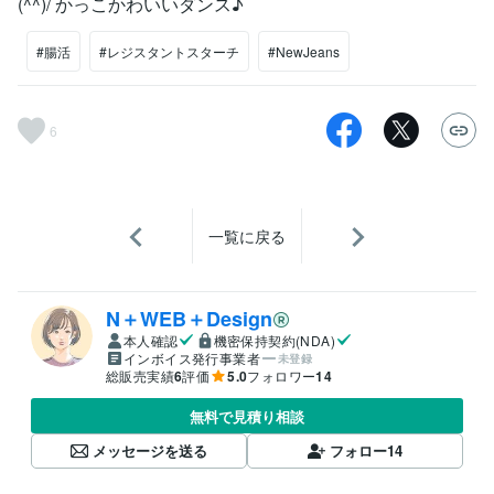
(^^)/ かっこかわいいダンス♪
#腸活
#レジスタントスターチ
#NewJeans
6
一覧に戻る
N＋WEB＋Design
本人確認
機密保持契約(NDA)
インボイス発行事業者
未登録
総販売実績
6
評価
5.0
フォロワー
14
無料で見積り相談
メッセージを送る
フォロー
14