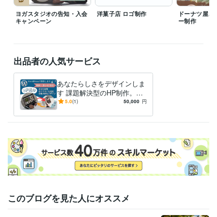
ビジネス・クリエイティブツール
ヨガスタジオの告知・入会
洋菓子店 ロゴ制作
ドーナツ屋さ
Google Analytics:2年
キャンペーン
Google Search Console:2年
ー制作
Adobe Photoshop:2年
Adobe Illustrator:1年
Canva:3年
WordPress:4年
Figma:2年
STUDIO:2年
Excel:18年
Google スプレッドシート:3年
Google ドキュメント:3年
出品者の人気サービス
PowerPoint:18年
Word:18年
Shopify:0年
STORES:0年
ChatGPT:2年
Perplexity AI:3年
Bard:3年
CapCut:1年
Blender:1年
あなたらしさをデザインしま
得意分野
す 課題解決型のHP制作。ゴ
Web制作・HP作成・EC構築
webサイト制作
ールに寄り添います！
5.0
(1)
50,000
円
トレーニングジム
美容系
飲食
デザイン制作
画像・アイキャッチ・ヘッダーデザインなど
トレーニングジム
美容系
飲食
経営
ビジネス
コンサルティング
セミナー
AI
このブログを見た人にオススメ