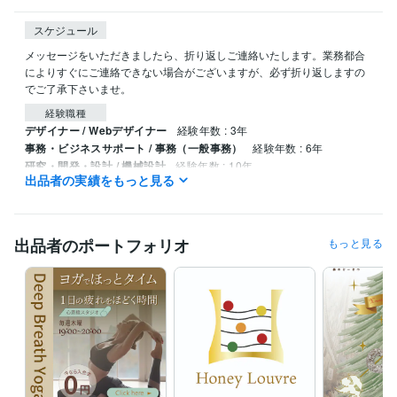
スケジュール
メッセージをいただきましたら、折り返しご連絡いたします。業務都合
によりすぐにご連絡できない場合がございますが、必ず折り返しますの
でご了承下さいませ。
経験職種
デザイナー / Webデザイナー
経験年数 : 3年
事務・ビジネスサポート / 事務（一般事務）
経験年数 : 6年
研究・開発・設計 / 機械設計
経験年数 : 10年
出品者の実績をもっと見る
物流・購買 / 調達・購買
経験年数 : 6年
物流・購買 / 商品・在庫管理
経験年数 : 6年
受賞歴
出品者のポートフォリオ
もっと見る
coconalaに初出品
資格・検定
CAD利用技術者2級
取得年 : 2013年
マイクロソフト オフィス スペシャリスト（MOS）
取得年 : 2011年
普通自動車第一種運転免許
取得年 : 1986年
プログラミング言語・フレームワーク
CSS:1年
HTML:1年