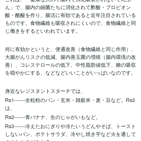
ん」で、腸内の細菌たちに消化されて酢酸・プロピオン
酸・酪酸を作り、腸活に有効であると近年注目されている
ものです。食物繊維も吸収されにくいので、食物繊維と同
じ働きをするといわれています。
何に有効かというと、便通改善（食物繊維と同じ作用）、
大腸がんリスクの低減、腸内善玉菌の増殖（腸内環境の改
善）、コレステロールの低下、中性脂肪値低下、糖の吸収
を穏やかにする、などなどいいことがいっぱいなのです。
身近なレジスタントスターチでは、
Rs1‐------全粒粉のパン・玄米・雑穀米・麦・豆など。Rs2
は、
Rs2-------青バナナ、生のじゃがいもなど。
Rs3-------冷えたおにぎりや冷たいうどんやそば、トースト
しないパン、ポテトサラダ、冷やし焼き芋など火を通して