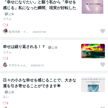
「幸せになりたい」と願う私から「幸せを
感じる」私になった瞬間、現実が好転した
話
記事
コラム
2
松河沙奈・イン
2025/07/08
スピレーション
タロット
幸せは繰り返される！？
記事
コラム
2
すずかちゃん。
2025/03/13
日々の小さな幸せを感じることで、大きな
運を引き寄せることができます🌟
記事
占い
0