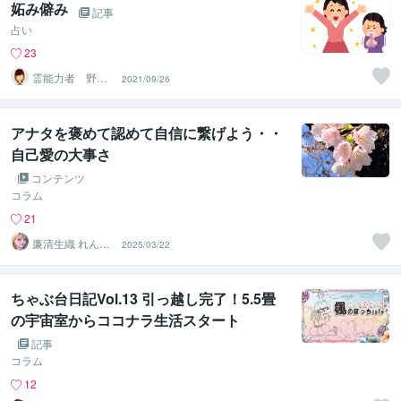
妬み僻み
記事
占い
23
霊能力者 野神
2021/09/26
董子（とうこ）
アナタを褒めて認めて自信に繋げよう・・
自己愛の大事さ
コンテンツ
コラム
21
廉清生織 れんせ
2025/03/22
い さき
ちゃぶ台日記Vol.13 引っ越し完了！5.5畳
の宇宙室からココナラ生活スタート
記事
コラム
12