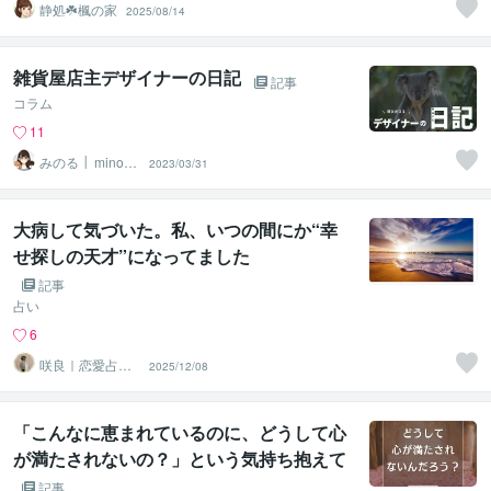
静処☘️楓の家
2025/08/14
雑貨屋店主デザイナーの日記
記事
コラム
11
みのる │ minoru
2023/03/31
design
大病して気づいた。私、いつの間にか“幸
せ探しの天才”になってました
記事
占い
6
咲良｜恋愛占い
2025/12/08
心導師
「こんなに恵まれているのに、どうして心
が満たされないの？」という気持ち抱えて
いませんか？
記事