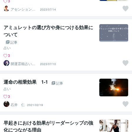
3
アセンションナ
2023/07/14
ビゲーター和（K
azu）
アミュレットの選び方や身につける効果に
ついて
記事
占い
3
開運霊能占い
2023/07/10
師 輪宣寿（り
んせんじゅ）
運命の相乗効果 1-1
記事
占い
3
石井 仁
2021/02/19
早起きにおける効果がリーダーシップの強
化につながる理由