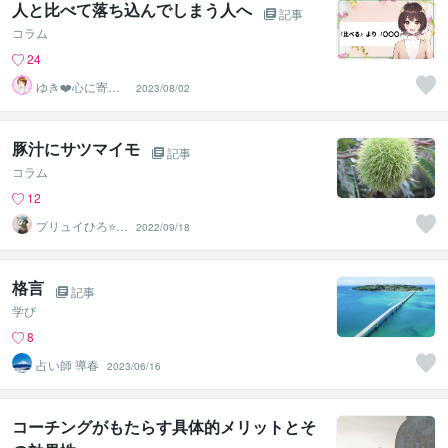
人と比べて落ち込んでしまう人へ
記事
コラム
24
ゆき❤️心に寄り
2023/08/02
添う癒しのナー
ス
豚汁にサツマイモ
記事
コラム
12
プリュイひろ⭐️占
2022/09/18
い鑑定士
格言
記事
学び
8
占い師 導春
2023/06/16
コーチングがもたらす具体的メリットとそ