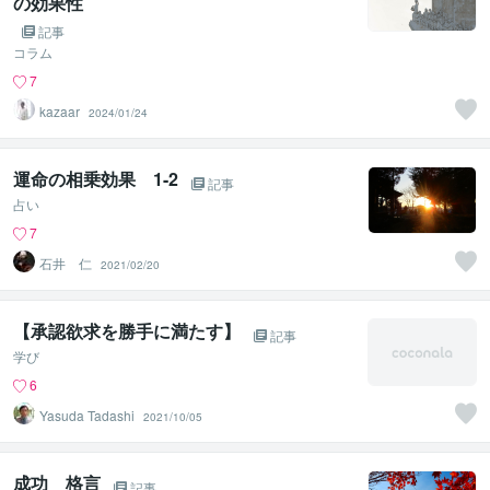
の効果性
記事
コラム
7
kazaar
2024/01/24
運命の相乗効果 1-2
記事
占い
7
石井 仁
2021/02/20
【承認欲求を勝手に満たす】
記事
学び
6
Yasuda Tadashi
2021/10/05
成功 格言
記事