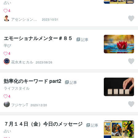
占い
4
アセンションナ
2023/10/31
ビゲーター和（K
azu）
エモーショナルメンター＃８５
記事
学び
4
花水木ヒカル
2023/08/26
効率化のキーワード part2
記事
ライフスタイル
4
フジケンT
2020/12/20
７月１４日（金）今日のメッセージ
記事
占い