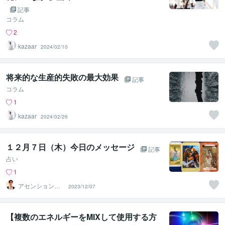
記事
コラム
2
kazaar
2024/02/10
将来的な生産的失敗の最大効果
記事
コラム
1
kazaar
2024/02/26
１２月７日（木）今日のメッセージ
記事
占い
1
アセンションナ
2023/12/07
ビゲーター和（K
azu）
【複数のエネルギーをMIXして使用する方