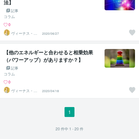
法】
記事
コラム
0
ヴィーナス・フ
2020/06/27
ォンティニー☆
彡
【他のエネルギーと合わせると相乗効果
（パワーアップ）がありますか？】
記事
コラム
0
ヴィーナス・フ
2020/04/18
ォンティニー☆
彡
1
20
件中
1 - 20
件