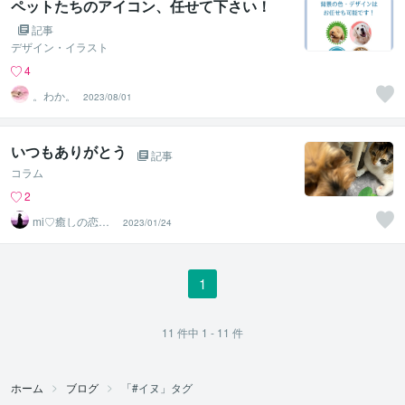
ペットたちのアイコン、任せて下さい！
記事
デザイン・イラスト
4
。わか。
2023/08/01
いつもありがとう
記事
コラム
2
mi♡癒しの恋愛
2023/01/24
占い
1
11
件中
1 - 11
件
ホーム
ブログ
「#イヌ」タグ