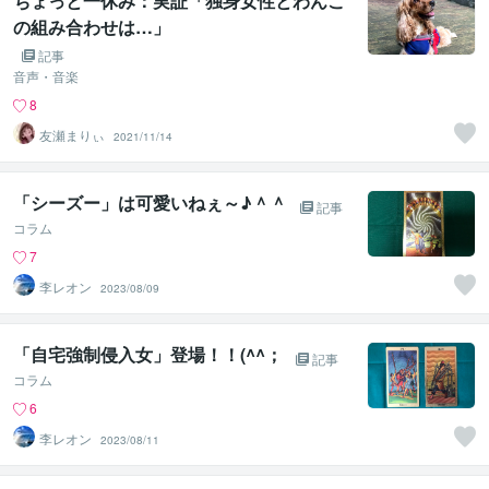
ちょっと一休み：実証「独身女性とわんこ
の組み合わせは…」
記事
音声・音楽
8
友瀬まりぃ
2021/11/14
「シーズー」は可愛いねぇ～♪＾＾
記事
コラム
7
李レオン
2023/08/09
「自宅強制侵入女」登場！！(^^；
記事
コラム
6
李レオン
2023/08/11