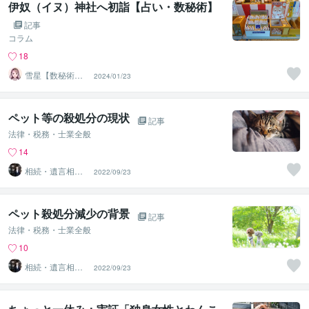
伊奴（イヌ）神社へ初詣【占い・数秘術】
記事
コラム
18
雪星【数秘術／
2024/01/23
四柱推命／オラ
クルカード】
ペット等の殺処分の現状
記事
法律・税務・士業全般
14
相続・遺言相談
2022/09/23
所
ペット殺処分減少の背景
記事
法律・税務・士業全般
10
相続・遺言相談
2022/09/23
所