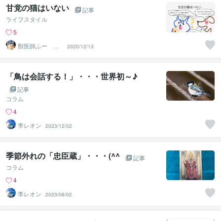
甘党の猫はいない
記事
ライフスタイル
5
獣医師ふー 犬
2020/12/13
猫の中毒情報発
信
「鳥は会話する！」・・・世界初～♪
記事
コラム
4
李レオン
2023/12/02
季節外れの「忠臣蔵」・・・(^^
記事
コラム
4
李レオン
2023/08/02