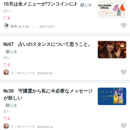
10月は全メニューがワンコインに♪
記事
占い
4
麻寧 あさね・カ
2021/10/01
ードで癒しと内
観サポート
№67 占いのスタンスについて思うこと。
記事
占い
3
ラッキーシープ
2026/02/04
№39 守護霊から私に今必要なメッセージ
が欲しい
記事
占い
3
ラッキーシープ
2025/05/16