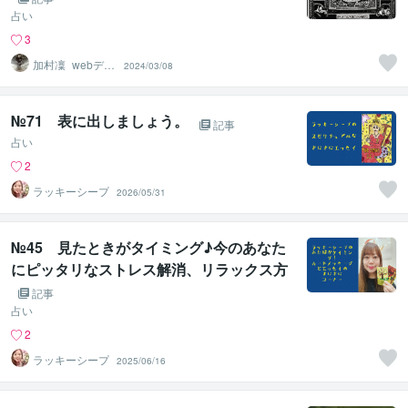
占い
3
加村凜_webデザ
2024/03/08
イナー
№71 表に出しましょう。
記事
占い
2
ラッキーシープ
2026/05/31
№45 見たときがタイミング♪今のあなた
にピッタリなストレス解消、リラックス方
法♪5択。
記事
占い
2
ラッキーシープ
2025/06/16