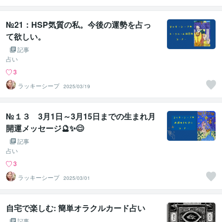
№21：HSP気質の私。今後の運勢を占っ
て欲しい。
記事
占い
3
ラッキーシープ
2025/03/19
№１３ 3月1日～3月15日までの生まれ月
開運メッセージ🔮✨😊
記事
占い
3
ラッキーシープ
2025/03/01
自宅で楽しむ: 簡単オラクルカード占い
記事