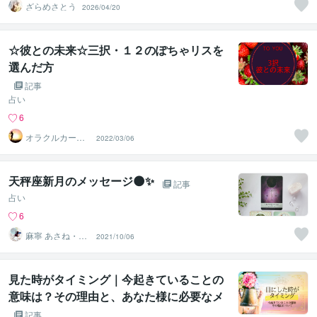
ざらめさとう
2026/04/20
☆彼との未来☆三択・１２のぽちゃリスを
選んだ方
記事
占い
6
オラクルカード
2022/03/06
相談鑑定｜Minta
ka
天秤座新月のメッセージ🌑✨
記事
占い
6
麻寧 あさね・カ
2021/10/06
ードで癒しと内
観サポート
見た時がタイミング｜今起きていることの
意味は？その理由と、あなた様に必要なメ
ッセージ｜タロットカードで占いました00
記事