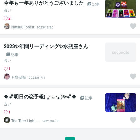
今年も一年ありがとうございました
記事
占い
2
Natsu0Forest
2023/12/30
2023✨年間リーディング✨水瓶座さん
記事
占い
1
月野瑠華
2023/01/11
🍀💕明日の恋予報( ⁎ᵕᴗᵕ⁎ )✨💕🍀
記事
占い
1
Tea Tree Lightho
2021/04/06
use