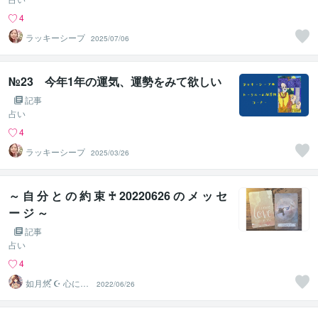
4
ラッキーシープ
2025/07/06
№23 今年1年の運気、運勢をみて欲しい
記事
占い
4
ラッキーシープ
2025/03/26
～ 自 分 と の 約 束 ♰ 20220626 の メ ッ セ
ー ジ ～
記事
占い
4
如月悠 ໋☪︎ 心に寄
2022/06/26
り添う占い師