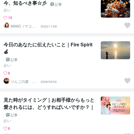
今、知るべき事☆彡
記事
占い
15
MAKO（マコ）
2023/11/28
占い♡心寄り添
うヒーラー
今日のあなたに伝えたいこと｜Fire Spirit
🍎
記事
占い
6
りんごの森 心
2026/05/02
麗
見た時がタイミング｜お相手様からもっと
愛されるには、どうすればいいですか？｜
タロットカードで占いました001
記事
占い
6