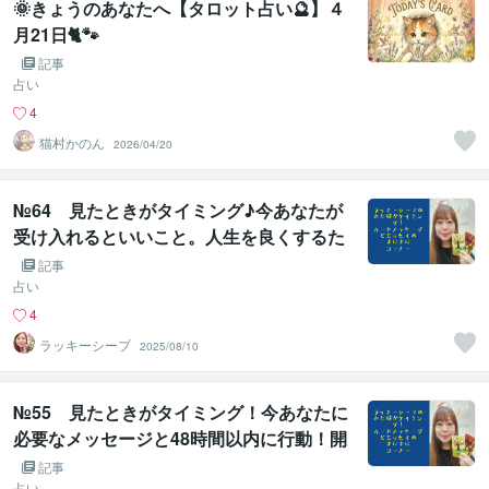
🌞きょうのあなたへ【タロット占い🔮】４
月21日🐈🐾
記事
占い
4
猫村かのん
2026/04/20
№64 見たときがタイミング♪今あなたが
受け入れるといいこと。人生を良くするた
めのアドバイス♪5択占い
記事
占い
4
ラッキーシープ
2025/08/10
№55 見たときがタイミング！今あなたに
必要なメッセージと48時間以内に行動！開
運アドバイス♪5択。
記事
占い