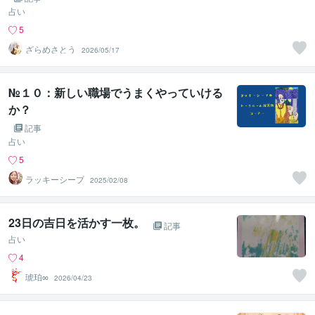
1
占い
5
ざらめさとう
2026/05/17
№１０：新しい職場でうまくやっていける
か？
記事
占い
5
ラッキーシープ
2025/02/08
23日の吉日を活かす一枚。
記事
占い
4
琥珀∞
2026/04/23