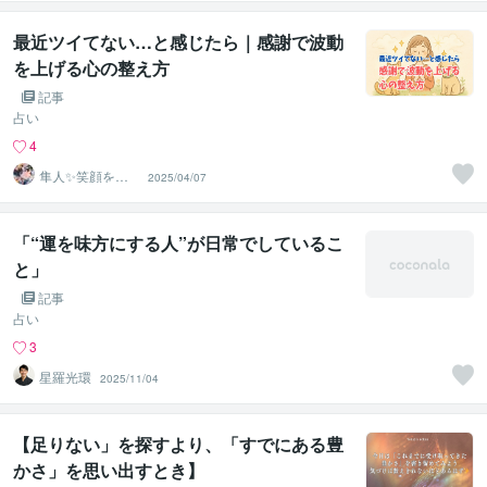
最近ツイてない…と感じたら｜感謝で波動
を上げる心の整え方
記事
占い
4
隼人✨笑顔を運
2025/04/07
ぶ占い師
「“運を味方にする人”が日常でしているこ
と」
記事
占い
3
星羅光環
2025/11/04
【足りない」を探すより、「すでにある豊
かさ」を思い出すとき】