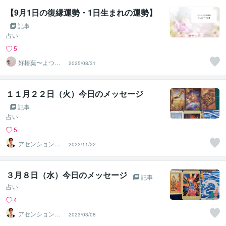
【9月1日の復縁運勢・1日生まれの運勢】
記事
占い
5
好椿葉〜よつ
2025/08/31
ば〜
１１月２２日（火）今日のメッセージ
記事
占い
5
アセンションナ
2022/11/22
ビゲーター和（K
azu）
３月８日（水）今日のメッセージ
記事
占い
4
アセンションナ
2023/03/08
ビゲーター和（K
azu）