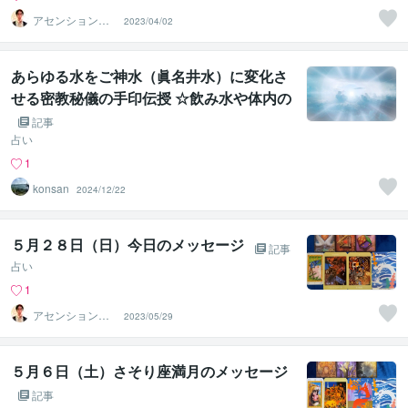
アセンションナ
2023/04/02
ビゲーター和（K
azu）
あらゆる水をご神水（眞名井水）に変化さ
せる密教秘儀の手印伝授 ☆飲み水や体内の
水に神気を宿す秘術☆
記事
占い
1
konsan
2024/12/22
５月２８日（日）今日のメッセージ
記事
占い
1
アセンションナ
2023/05/29
ビゲーター和（K
azu）
５月６日（土）さそり座満月のメッセージ
記事