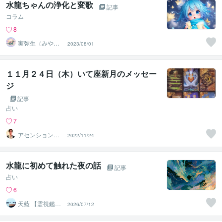
水龍ちゃんの浄化と変歌
記事
コラム
8
実弥生（みや
2023/08/01
の）
１１月２４日（木）いて座新月のメッセー
ジ
記事
占い
7
アセンションナ
2022/11/24
ビゲーター和（K
azu）
水龍に初めて触れた夜の話
記事
占い
6
天藍 【霊視鑑定
2026/07/12
士】