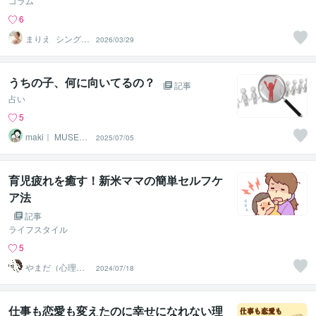
コラム
6
まりえ_シングル
2026/03/29
マザーの人生相
談室
うちの子、何に向いてるの？
記事
占い
5
maki｜ MUSEタ
2025/07/05
ロット×星よみ
育児疲れを癒す！新米ママの簡単セルフケ
ア法
記事
ライフスタイル
5
やまだ（心理
2024/07/18
士）
仕事も恋愛も変えたのに幸せになれない理