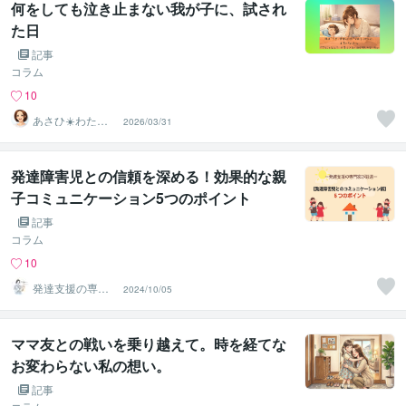
何をしても泣き止まない我が子に、試され
た日
記事
コラム
10
あさひ☀️わたし
2026/03/31
なんて…を手放
す生き方へ
発達障害児との信頼を深める！効果的な親
子コミュニケーション5つのポイント
記事
コラム
10
発達支援の専門
2024/10/05
家 エリ
ママ友との戦いを乗り越えて。時を経てな
お変わらない私の想い。
記事