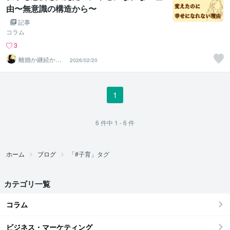
由〜無意識の構造から〜
記事
コラム
3
離婚か継続か。
2026/02/20
答えが出ない女
性の相談室
1
6
件中
1 - 6
件
ホーム
ブログ
「#子育」タグ
カテゴリ一覧
コラム
ビジネス・マーケティング