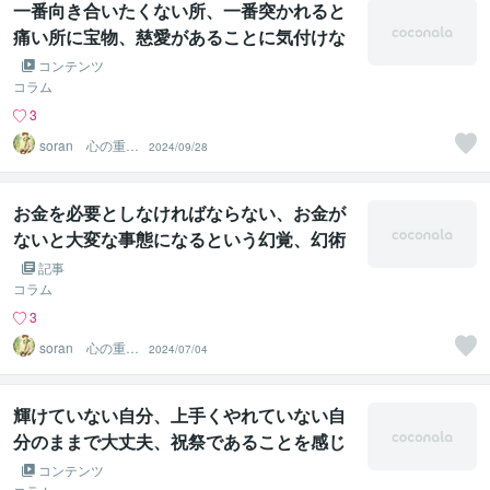
一番向き合いたくない所、一番突かれると
痛い所に宝物、慈愛があることに気付けな
い幻覚、幻術が解ける遠隔法術ヒーリング
コンテンツ
コラム
3
soran 心の重荷
2024/09/28
を下ろせるヒー
リング
お金を必要としなければならない、お金が
ないと大変な事態になるという幻覚、幻術
が解ける遠隔法術ヒーリング
記事
コラム
3
soran 心の重荷
2024/07/04
を下ろせるヒー
リング
輝けていない自分、上手くやれていない自
分のままで大丈夫、祝祭であることを感じ
られない幻覚、幻術が解ける遠隔法術ヒー
コンテンツ