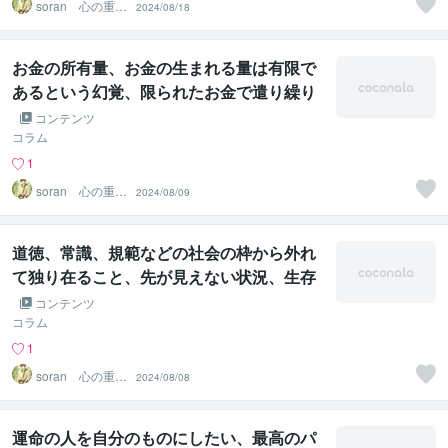
soran 心の重荷
2024/08/18
を下ろせるヒー
リング
お金の所有量、お金の生まれる量は有限で
あるという幻覚、限られたお金で遣り繰り
しないといけない幻術が解ける遠隔法術ヒ
コンテンツ
ーリング
コラム
1
soran 心の重荷
2024/08/09
を下ろせるヒー
リング
道徳、常識、規範などの社会の枠から外れ
て独り在ること、先が見えない状況、生存
不信の危機感、抵抗感の幻覚、幻術が解け
コンテンツ
る遠隔法術ヒーリング
コラム
1
soran 心の重荷
2024/08/08
を下ろせるヒー
リング
運命の人を自分のものにしたい、最高のパ