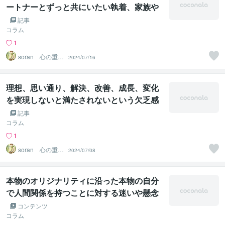
ートナーとずっと共にいたい執着、家族や
パートナーがいる人を好きになってはいけ
記事
ない執着の幻覚、幻術が解ける遠隔法術ヒ
コラム
ーリング
1
soran 心の重荷
2024/07/16
を下ろせるヒー
リング
理想、思い通り、解決、改善、成長、変化
を実現しないと満たされないという欠乏感
の幻覚、幻術が解ける遠隔法術ヒーリング
記事
コラム
1
soran 心の重荷
2024/07/08
を下ろせるヒー
リング
本物のオリジナリティに沿った本物の自分
で人間関係を持つことに対する迷いや懸念
を断ち切れない幻覚、幻術が解ける遠隔法
コンテンツ
術ヒーリング
コラム