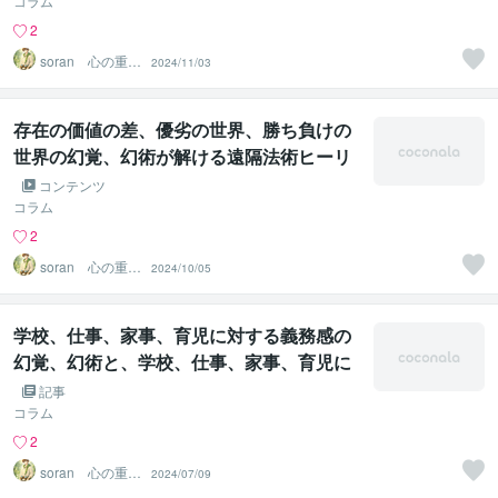
リング
コラム
2
soran 心の重荷
2024/11/03
を下ろせるヒー
リング
存在の価値の差、優劣の世界、勝ち負けの
世界の幻覚、幻術が解ける遠隔法術ヒーリ
ング
コンテンツ
コラム
2
soran 心の重荷
2024/10/05
を下ろせるヒー
リング
学校、仕事、家事、育児に対する義務感の
幻覚、幻術と、学校、仕事、家事、育児に
よる縛りと不自由のストレス的幻覚、幻術
記事
が解ける遠隔法術ヒーリング
コラム
2
soran 心の重荷
2024/07/09
を下ろせるヒー