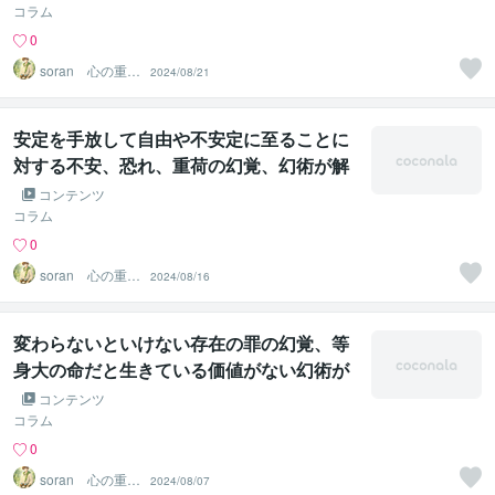
ーリング
コラム
0
soran 心の重荷
2024/08/21
を下ろせるヒー
リング
安定を手放して自由や不安定に至ることに
対する不安、恐れ、重荷の幻覚、幻術が解
ける遠隔法術ヒーリング
コンテンツ
コラム
0
soran 心の重荷
2024/08/16
を下ろせるヒー
リング
変わらないといけない存在の罪の幻覚、等
身大の命だと生きている価値がない幻術が
解ける遠隔法術ヒーリング
コンテンツ
コラム
0
soran 心の重荷
2024/08/07
を下ろせるヒー