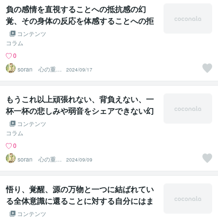
負の感情を直視することへの抵抗感の幻
覚、その身体の反応を体感することへの拒
絶反応の幻術が解ける遠隔法術ヒーリング
コンテンツ
コラム
0
soran 心の重荷
2024/09/17
を下ろせるヒー
リング
もうこれ以上頑張れない、背負えない、一
杯一杯の悲しみや弱音をシェアできない幻
覚、肩の荷が下りない幻術が解ける遠隔法
コンテンツ
術ヒーリング
コラム
0
soran 心の重荷
2024/09/09
を下ろせるヒー
リング
悟り、覚醒、源の万物と一つに結ばれてい
る全体意識に還ることに対する自分にはま
だできない幻覚、幻術が解ける遠隔法術ヒ
コンテンツ