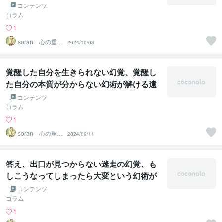
必要という幻術が解ける遠隔法術ヒーリン
コンテンツ
グ
コラム
1
soran 心の重荷
2024/10/03
を下ろせるヒー
リング
覚醒した自分を生きられない幻覚、覚醒し
た自分の本質が分からない幻術が解ける遠
隔法術ヒーリング
コンテンツ
コラム
1
soran 心の重荷
2024/09/11
を下ろせるヒー
リング
答え、出口が見つからない迷走の幻覚、も
しこうなってしまったら大変という幻術が
解ける遠隔法術ヒーリング
コンテンツ
コラム
1