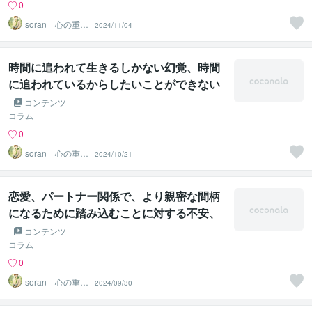
0
soran 心の重荷
2024/11/04
を下ろせるヒー
リング
時間に追われて生きるしかない幻覚、時間
に追われているからしたいことができない
幻術が解ける遠隔法術ヒーリング
コンテンツ
コラム
0
soran 心の重荷
2024/10/21
を下ろせるヒー
リング
恋愛、パートナー関係で、より親密な間柄
になるために踏み込むことに対する不安、
先延ばし、深刻の幻覚、幻術が解ける遠隔
コンテンツ
法術ヒーリング
コラム
0
soran 心の重荷
2024/09/30
を下ろせるヒー
リング