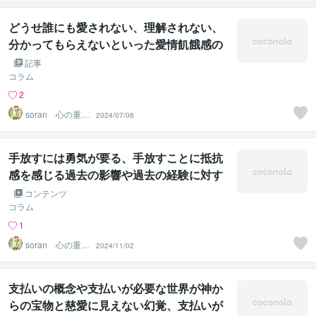
リング
どうせ誰にも愛されない、理解されない、
分かってもらえないといった愛情飢餓感の
幻覚、幻術が解ける遠隔法術ヒーリング
記事
コラム
2
soran 心の重荷
2024/07/06
を下ろせるヒー
リング
手放すには勇気が要る、手放すことに抵抗
感を感じる過去の影響や過去の経験に対す
る執着的幻覚、幻術が解ける遠隔法術ヒー
コンテンツ
リング
コラム
1
soran 心の重荷
2024/11/02
を下ろせるヒー
リング
支払いの概念や支払いが必要な世界が神か
らの宝物と慈愛に見えない幻覚、支払いが