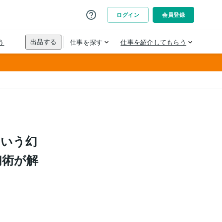
という幻
幻術が解