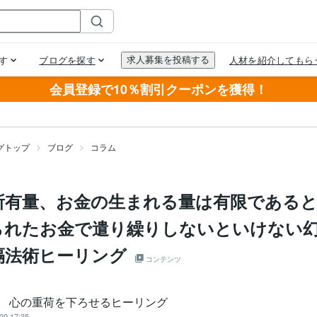
会員登録で10％割引クーポンを獲得！
グトップ
ブログ
コラム
所有量、お金の生まれる量は有限である
られたお金で遣り繰りしないといけない
隔法術ヒーリング
コンテンツ
an 心の重荷を下ろせるヒーリング
09 17:35