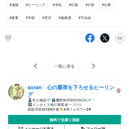
#遠隔
#ヒーリング
#浄化
#幻覚
#幻術
#仕事
#家事
#学校
#育児
#義務感
#不自由
2
一覧に戻る
soran 心の重荷を下ろせるヒーリン
グ
本人確認
機密保持契約(NDA)
インボイス発行事業者
未登録
総販売実績
120
評価
4.9
フォロワー
29
無料で見積り相談
メッセージを送る
フォロー
29