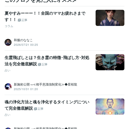
ビジネス・クリエイティブツール
夏やすみーーー！！全国のママお疲れさまで
Excel:4年
Google サイト:3年
Google ドキュメント:3年
Word:4年
す！！
PowerDirector:2年
Cubase:5年
OBS Studio:1年
記事
コラム
得意分野
ライティング・翻訳
シナリオ、作詞、スピーチ文、ブログなど
和服のななこ
作詞
スピーチ
シナリオ
ブログ
ノベルゲーム
文章
真理
悟り
2026/07/21 00:25
カウンセリング
心
音楽制作・ナレーション
作詞、作曲、DTM
作詞
作曲
音楽
DTM
ピアノ
楽器
直感
霊感
セラピー
生霊飛ばしとは？生き霊の特徴･飛ばし方･対処
洞察力
法を完全徹底解説
記事
占い
学歴
明星大学
2007年3月 ~ 2011年2月
新施術公開→≪相手意識強制変化≫◆星桜龍
2025/10/31 01:20
魂の浄化方法と魂を浄化するタイミングについ
て完全徹底解説
記事
占い
新施術公開→≪相手意識強制変化≫◆星桜龍