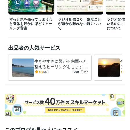
ある時に気持ちが晴れる大きな癒しと許しを体感することになりました
が、そこから人生の体験、社会に対する憎しみや蟠りが解けていくよう
ずっと気を張ってしまう心
ラジオ配信２０ 嫌なこと
ラジオ配信１
な許しと癒しに自然と関心が向かうようになりました。

と身体を静かにほどくヒー
が頭から離れない時につい
いるのに、満
リング音楽
て
について
対人恐怖症、鬱病、心の病、引きこもり、アダルトチルドレン、生き辛
さ、人間不信、友人無し、恋人無し、パートナシップへの苦手意識、自
己否定、自己肯定感の低さ、家族の自殺体験、浄化、真理、悟り、スピ
出品者の人気サービス
リチュアル、エンカウンターグループなどの経験、話題は馴染み深いと
思います☆
生きやすさに繋がる内面へと
今の
経験職種
整えるヒーリングをします
ジ、
営業 / インサイドセールス・内勤営業
経験年数 : 2年
生き辛さの原因となる内側の
今、
5.0
(32)
200
円
/分
5.0
営業 / 営業支援・プリセールス
経験年数 : 2年
重さを自然にほどいていきま
要な
物流・購買 / ロジスティクス（物流）
経験年数 : 6年
す
方へ
ライフスタイル・その他 / カウンセラー・コーチ
経験年数 : 4年
受賞歴
ほらふきスピーチコンテスト 準優勝
講演会
レギュラーランク昇格
シルバーランク昇格
ゴールドランク昇格
資格・検定
心理カウンセラー ベーシック
取得年 : 2010年
普通自動車第一種運転免許
取得年 : 2008年
このブログを見た人にオススメ