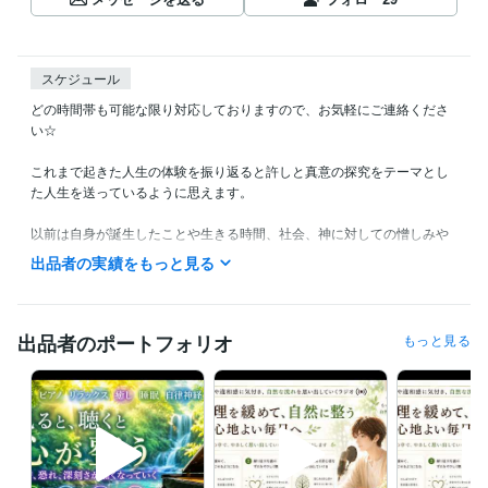
スケジュール
どの時間帯も可能な限り対応しておりますので、お気軽にご連絡くださ
い☆

これまで起きた人生の体験を振り返ると許しと真意の探究をテーマとし
た人生を送っているように思えます。

以前は自身が誕生したことや生きる時間、社会、神に対しての憎しみや
蟠りからの解放を求め続けて、現実を一新するために努力して行動して
出品者の実績をもっと見る
いました。

生まれてきたことや生きていることそのもの、体験してきた人生の軌跡
をどうしても許すことができなくて、自殺を望んだり、自殺を試みた
出品者のポートフォリオ
もっと見る
り、殺されることを願ったり、死に至るような事件、災害に巻き込まれ
た命に対して羨ましいと思ったり、せめて別の存在に生まれ変わりたい
と思ったり。

そんな心境の中で長い間過ごしていた期間もありました。こんな苦しみ
の時間を過ごすために生まれてきたなんて絶対に許せないと感じていま
した。
