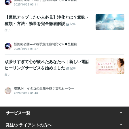
2025/10/22 03:11
【運気アップしたい人必見】浄化とは？意味・
種類・方法・効果を完全徹底解説
記事
占い
新施術公開→≪相手意識強制変化≫◆星桜龍
2025/10/07 01:37
頑張りすぎて心が疲れたあなたへ｜新しい電話
ヒーリングサービスを始めました
記事
占い
燦SUN｜イタコの血筋を継ぐ霊視ヒーラー
2026/08/02 01:40