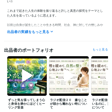
い☆

これまで起きた人生の体験を振り返ると許しと真意の探究をテーマとし
た人生を送っているように思えます。

以前は自身が誕生したことや生きる時間、社会、神に対しての憎しみや
蟠りからの解放を求め続けて、現実を一新するために努力して行動して
出品者の実績をもっと見る
いました。

生まれてきたことや生きていることそのもの、体験してきた人生の軌跡
をどうしても許すことができなくて、自殺を望んだり、自殺を試みた
出品者のポートフォリオ
もっと見る
り、殺されることを願ったり、死に至るような事件、災害に巻き込まれ
た命に対して羨ましいと思ったり、せめて別の存在に生まれ変わりたい
と思ったり。

そんな心境の中で長い間過ごしていた期間もありました。こんな苦しみ
の時間を過ごすために生まれてきたなんて絶対に許せないと感じていま
した。

ある時に気持ちが晴れる大きな癒しと許しを体感することになりました
が、そこから人生の体験、社会に対する憎しみや蟠りが解けていくよう
ずっと気を張ってしまう心
ラジオ配信２０ 嫌なこと
ラジオ配信１
な許しと癒しに自然と関心が向かうようになりました。

と身体を静かにほどくヒー
が頭から離れない時につい
いるのに、満
リング音楽
て
について
対人恐怖症、鬱病、心の病、引きこもり、アダルトチルドレン、生き辛