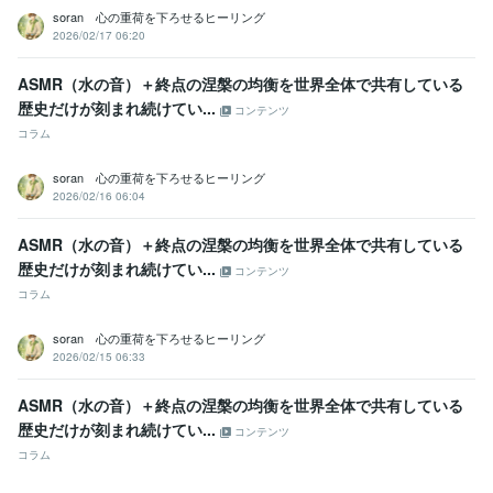
ライティング・翻訳
シナリオ、作詞、スピーチ文、ブログなど
soran 心の重荷を下ろせるヒーリング
作詞
スピーチ
シナリオ
ブログ
ノベルゲーム
文章
真理
悟り
2026/02/17 06:20
カウンセリング
心
音楽制作・ナレーション
作詞、作曲、DTM
ASMR（水の音）＋終点の涅槃の均衡を世界全体で共有している​​
作詞
作曲
音楽
DTM
ピアノ
楽器
直感
霊感
セラピー
歴史だけが刻まれ続けてい...
洞察力
コンテンツ
コラム
学歴
明星大学
2007年3月 ~ 2011年2月
soran 心の重荷を下ろせるヒーリング
2026/02/16 06:04
ASMR（水の音）＋終点の涅槃の均衡を世界全体で共有している​​
歴史だけが刻まれ続けてい...
コンテンツ
コラム
soran 心の重荷を下ろせるヒーリング
2026/02/15 06:33
ASMR（水の音）＋終点の涅槃の均衡を世界全体で共有している​​
歴史だけが刻まれ続けてい...
コンテンツ
コラム