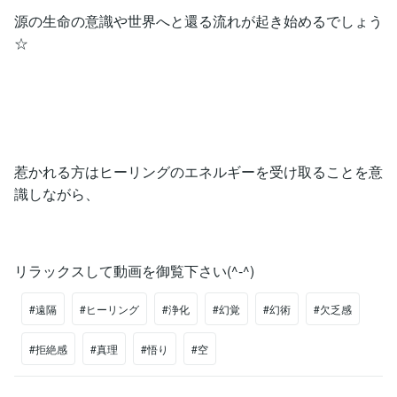
源の生命の意識や世界へと還る流れが起き始めるでしょう
☆
惹かれる方はヒーリングのエネルギーを受け取ることを意
識しながら、
リラックスして動画を御覧下さい(^-^)
#遠隔
#ヒーリング
#浄化
#幻覚
#幻術
#欠乏感
#拒絶感
#真理
#悟り
#空