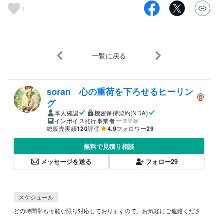
1
一覧に戻る
soran 心の重荷を下ろせるヒーリン
グ
本人確認
機密保持契約(NDA)
インボイス発行事業者
未登録
総販売実績
120
評価
4.9
フォロワー
29
無料で見積り相談
メッセージを送る
フォロー
29
スケジュール
どの時間帯も可能な限り対応しておりますので、お気軽にご連絡くださ