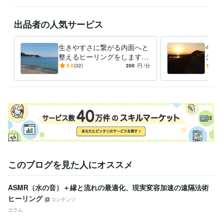
さ、人間不信、友人無し、恋人無し、パートナシップへの苦手意識、自
己否定、自己肯定感の低さ、家族の自殺体験、浄化、真理、悟り、スピ
出品者の人気サービス
リチュアル、エンカウンターグループなどの経験、話題は馴染み深いと
思います☆
生きやすさに繋がる内面へと
今の
経験職種
整えるヒーリングをします
ジ、
営業 / インサイドセールス・内勤営業
経験年数 : 2年
生き辛さの原因となる内側の
今、
5.0
(32)
200
円
/分
5.0
営業 / 営業支援・プリセールス
経験年数 : 2年
重さを自然にほどいていきま
要な
物流・購買 / ロジスティクス（物流）
経験年数 : 6年
す
方へ
ライフスタイル・その他 / カウンセラー・コーチ
経験年数 : 4年
受賞歴
ほらふきスピーチコンテスト 準優勝
講演会
レギュラーランク昇格
シルバーランク昇格
ゴールドランク昇格
資格・検定
心理カウンセラー ベーシック
取得年 : 2010年
普通自動車第一種運転免許
取得年 : 2008年
このブログを見た人にオススメ
ビジネス・クリエイティブツール
ASMR（水の音）＋縁と流れの最適化、現実変容加速の遠隔法術
Excel:4年
Google サイト:3年
Google ドキュメント:3年
Word:4年
ヒーリング
PowerDirector:2年
Cubase:5年
OBS Studio:1年
コンテンツ
コラム
得意分野