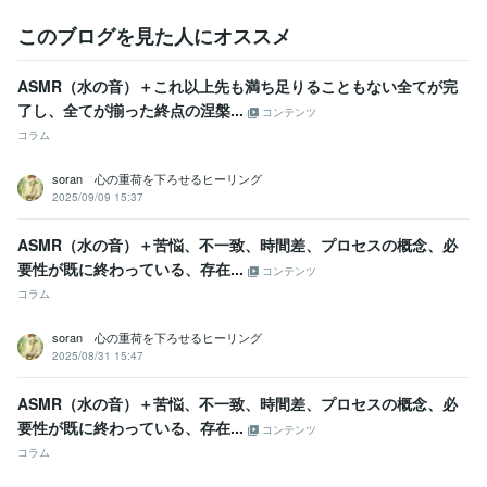
心理カウンセラー ベーシック
取得年 : 2010年
普通自動車第一種運転免許
取得年 : 2008年
このブログを見た人にオススメ
ビジネス・クリエイティブツール
ASMR（水の音）＋これ以上先も満ち足りることもない全てが完
Excel:4年
Google サイト:3年
Google ドキュメント:3年
Word:4年
了し、全てが揃った終点の涅槃...
PowerDirector:2年
Cubase:5年
OBS Studio:1年
コンテンツ
コラム
得意分野
ライティング・翻訳
シナリオ、作詞、スピーチ文、ブログなど
soran 心の重荷を下ろせるヒーリング
作詞
スピーチ
シナリオ
ブログ
ノベルゲーム
文章
真理
悟り
2025/09/09 15:37
カウンセリング
心
音楽制作・ナレーション
作詞、作曲、DTM
ASMR（水の音）＋苦悩、不一致、時間差、プロセスの概念、必
作詞
作曲
音楽
DTM
ピアノ
楽器
直感
霊感
セラピー
要性が既に終わっている、存在...
洞察力
コンテンツ
コラム
学歴
明星大学
2007年3月 ~ 2011年2月
soran 心の重荷を下ろせるヒーリング
2025/08/31 15:47
ASMR（水の音）＋苦悩、不一致、時間差、プロセスの概念、必
要性が既に終わっている、存在...
コンテンツ
コラム