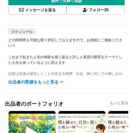
無料で見積り相談
メッセージを送る
フォロー
29
スケジュール
どの時間帯も可能な限り対応しておりますので、お気軽にご連絡くださ
い☆

これまで起きた人生の体験を振り返ると許しと真意の探究をテーマとし
た人生を送っているように思えます。

以前は自身が誕生したことや生きる時間、社会、神に対しての憎しみや
蟠りからの解放を求め続けて、現実を一新するために努力して行動して
出品者の実績をもっと見る
いました。

生まれてきたことや生きていることそのもの、体験してきた人生の軌跡
をどうしても許すことができなくて、自殺を望んだり、自殺を試みた
出品者のポートフォリオ
もっと見る
り、殺されることを願ったり、死に至るような事件、災害に巻き込まれ
た命に対して羨ましいと思ったり、せめて別の存在に生まれ変わりたい
と思ったり。

そんな心境の中で長い間過ごしていた期間もありました。こんな苦しみ