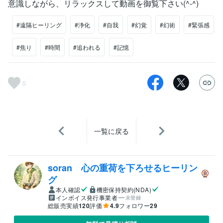
意識しながら、リラックスして動画を御覧下さい(^-^)
#遠隔ヒーリング
#浄化
#自我
#幻覚
#幻術
#緊張感
#焦り
#時間
#追われる
#記憶
0
一覧に戻る
soran 心の重荷を下ろせるヒーリン
グ
本人確認
機密保持契約(NDA)
インボイス発行事業者
未登録
総販売実績
120
評価
4.9
フォロワー
29