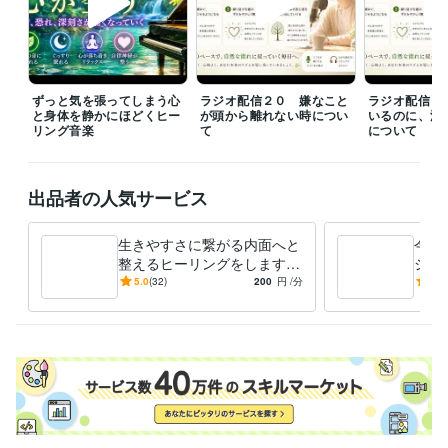
の時間を過ごすために生まれてきたなんて絶対に許せないと感じていま
した。

ある時に気持ちが晴れる大きな癒しと許しを体感することになりました
が、そこから人生の体験、社会に対する憎しみや蟠りが解けていくよう
ずっと気を張ってしまう心
ラジオ配信２０ 嫌なこと
ラジオ配信１
な許しと癒しに自然と関心が向かうようになりました。

と身体を静かにほどくヒー
が頭から離れない時につい
いるのに、満
リング音楽
て
について
対人恐怖症、鬱病、心の病、引きこもり、アダルトチルドレン、生き辛
さ、人間不信、友人無し、恋人無し、パートナシップへの苦手意識、自
己否定、自己肯定感の低さ、家族の自殺体験、浄化、真理、悟り、スピ
出品者の人気サービス
リチュアル、エンカウンターグループなどの経験、話題は馴染み深いと
思います☆
生きやすさに繋がる内面へと
今の
経験職種
整えるヒーリングをします
ジ、
営業 / インサイドセールス・内勤営業
経験年数 : 2年
生き辛さの原因となる内側の
今、
5.0
(32)
200
円
/分
5.0
営業 / 営業支援・プリセールス
経験年数 : 2年
重さを自然にほどいていきま
要な
物流・購買 / ロジスティクス（物流）
経験年数 : 6年
す
方へ
ライフスタイル・その他 / カウンセラー・コーチ
経験年数 : 4年
受賞歴
ほらふきスピーチコンテスト 準優勝
講演会
レギュラーランク昇格
シルバーランク昇格
ゴールドランク昇格
資格・検定