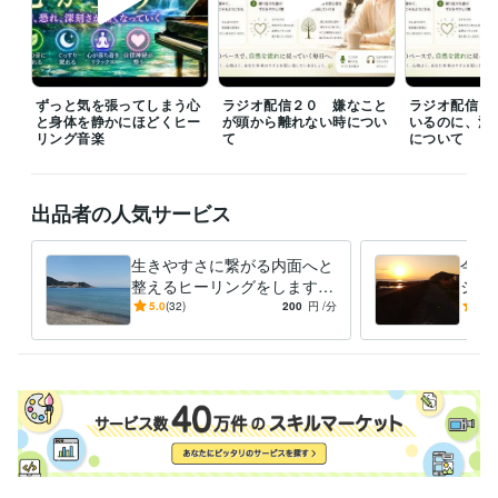
の時間を過ごすために生まれてきたなんて絶対に許せないと感じていま
した。

ある時に気持ちが晴れる大きな癒しと許しを体感することになりました
が、そこから人生の体験、社会に対する憎しみや蟠りが解けていくよう
ずっと気を張ってしまう心
ラジオ配信２０ 嫌なこと
ラジオ配信１
な許しと癒しに自然と関心が向かうようになりました。

と身体を静かにほどくヒー
が頭から離れない時につい
いるのに、満
リング音楽
て
について
対人恐怖症、鬱病、心の病、引きこもり、アダルトチルドレン、生き辛
さ、人間不信、友人無し、恋人無し、パートナシップへの苦手意識、自
己否定、自己肯定感の低さ、家族の自殺体験、浄化、真理、悟り、スピ
出品者の人気サービス
リチュアル、エンカウンターグループなどの経験、話題は馴染み深いと
思います☆
生きやすさに繋がる内面へと
今の
経験職種
整えるヒーリングをします
ジ、
営業 / インサイドセールス・内勤営業
経験年数 : 2年
生き辛さの原因となる内側の
今、
5.0
(32)
200
円
/分
5.0
営業 / 営業支援・プリセールス
経験年数 : 2年
重さを自然にほどいていきま
要な
物流・購買 / ロジスティクス（物流）
経験年数 : 6年
す
方へ
ライフスタイル・その他 / カウンセラー・コーチ
経験年数 : 4年
受賞歴
ほらふきスピーチコンテスト 準優勝
講演会
レギュラーランク昇格
シルバーランク昇格
ゴールドランク昇格
資格・検定