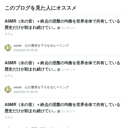
心理カウンセラー ベーシック
取得年 : 2010年
普通自動車第一種運転免許
取得年 : 2008年
このブログを見た人にオススメ
ビジネス・クリエイティブツール
ASMR（水の音）＋終点の涅槃の均衡を世界全体で共有している​​
Excel:4年
Google サイト:3年
Google ドキュメント:3年
Word:4年
歴史だけが刻まれ続けてい...
PowerDirector:2年
Cubase:5年
OBS Studio:1年
コンテンツ
コラム
得意分野
ライティング・翻訳
シナリオ、作詞、スピーチ文、ブログなど
soran 心の重荷を下ろせるヒーリング
作詞
スピーチ
シナリオ
ブログ
ノベルゲーム
文章
真理
悟り
2026/02/16 06:04
カウンセリング
心
音楽制作・ナレーション
作詞、作曲、DTM
ASMR（水の音）＋終点の涅槃の均衡を世界全体で共有している​​
作詞
作曲
音楽
DTM
ピアノ
楽器
直感
霊感
セラピー
歴史だけが刻まれ続けてい...
洞察力
コンテンツ
コラム
学歴
明星大学
2007年3月 ~ 2011年2月
soran 心の重荷を下ろせるヒーリング
2026/02/15 06:33
ASMR（水の音）＋終点の涅槃の均衡を世界全体で共有している​​
歴史だけが刻まれ続けてい...
コンテンツ
コラム