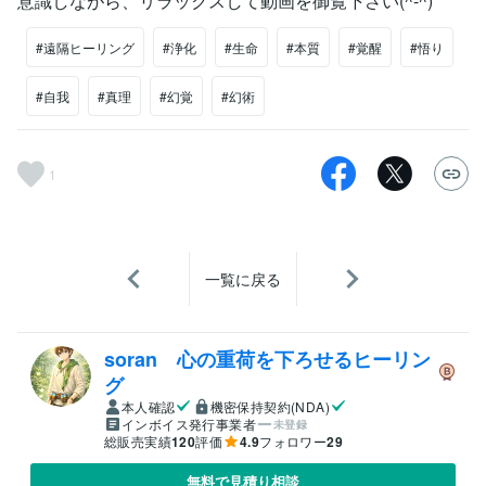
意識しながら、リラックスして動画を御覧下さい(^-^)
#遠隔ヒーリング
#浄化
#生命
#本質
#覚醒
#悟り
#自我
#真理
#幻覚
#幻術
1
一覧に戻る
soran 心の重荷を下ろせるヒーリン
グ
本人確認
機密保持契約(NDA)
インボイス発行事業者
未登録
総販売実績
120
評価
4.9
フォロワー
29
無料で見積り相談