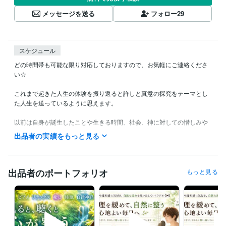
メッセージを送る
フォロー
29
スケジュール
どの時間帯も可能な限り対応しておりますので、お気軽にご連絡くださ
い☆

これまで起きた人生の体験を振り返ると許しと真意の探究をテーマとし
た人生を送っているように思えます。

以前は自身が誕生したことや生きる時間、社会、神に対しての憎しみや
蟠りからの解放を求め続けて、現実を一新するために努力して行動して
出品者の実績をもっと見る
いました。

生まれてきたことや生きていることそのもの、体験してきた人生の軌跡
をどうしても許すことができなくて、自殺を望んだり、自殺を試みた
出品者のポートフォリオ
もっと見る
り、殺されることを願ったり、死に至るような事件、災害に巻き込まれ
た命に対して羨ましいと思ったり、せめて別の存在に生まれ変わりたい
と思ったり。

そんな心境の中で長い間過ごしていた期間もありました。こんな苦しみ