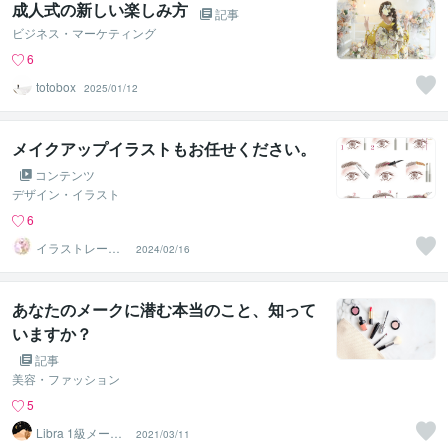
成人式の新しい楽しみ方
記事
ビジネス・マーケティング
6
totobox
2025/01/12
メイクアップイラストもお任せください。
コンテンツ
デザイン・イラスト
6
イラストレータ
2024/02/16
ー スイ
あなたのメークに潜む本当のこと、知って
いますか？
記事
美容・ファッション
5
Libra 1級メーク
2021/03/11
アーティスト