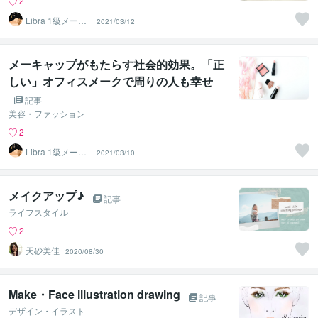
2
Libra 1級メーク
2021/03/12
アーティスト
メーキャップがもたらす社会的効果。「正
しい」オフィスメークで周りの人も幸せ
に。
記事
美容・ファッション
2
Libra 1級メーク
2021/03/10
アーティスト
メイクアップ♪
記事
ライフスタイル
2
天砂美佳
2020/08/30
Make・Face illustration drawing
記事
デザイン・イラスト