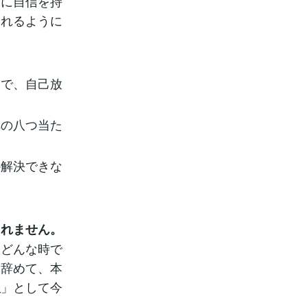
分に自信を持
られるように
とで、自己放
への八つ当た
か解決できな
しれません。
。どんな時で
を辞めて、本
」として今
人