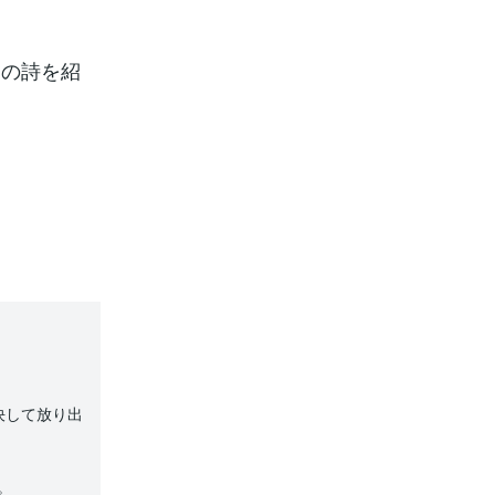
りの詩を紹
決して放り出
。