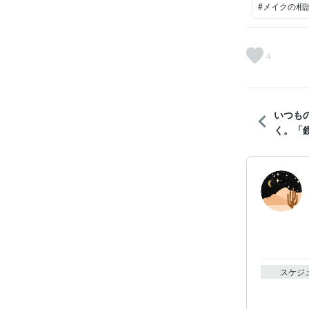
#メイクの相
4
いつも
く。「鏡
スケジ