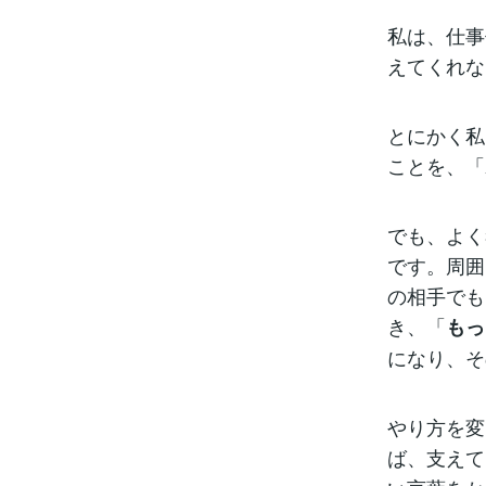
私は、仕事
えてくれな
とにかく私
ことを、「
でも、よく
です。周囲
の相手でも
き、「
もっ
になり、そ
やり方を変
ば、支えて