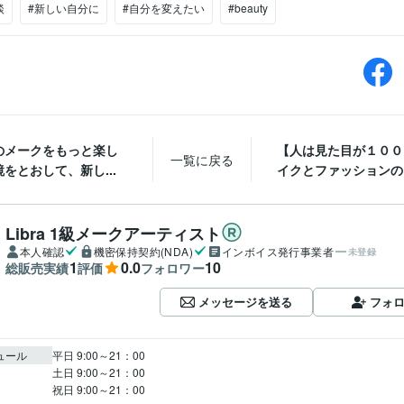
談
#新しい自分に
#自分を変えたい
#beauty
のメークをもっと楽し
【人は見た目が１００
一覧に戻る
をとおして、新し...
イクとファッションのＴ
Libra 1級メークアーティスト
本人確認
機密保持契約(NDA)
インボイス発行事業者
未登録
1
0.0
10
総販売実績
評価
フォロワー
メッセージを送る
フォ
ュール
平日 9:00～21：00

土日 9:00～21：00

祝日 9:00～21：00　