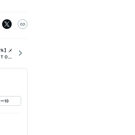
％】メ
Ｏ...
ロー
10