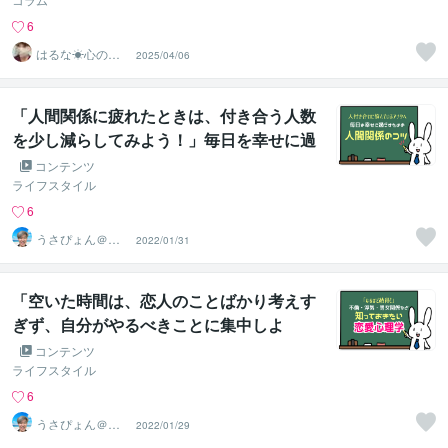
6
はるな☀︎心のチ
2025/04/06
ャージサポータ
ー
「人間関係に疲れたときは、付き合う人数
を少し減らしてみよう！」毎日を幸せに過
ごすための【人間関係のコツ】
コンテンツ
ライフスタイル
6
うさぴょん＠癒
2022/01/31
し系アラフィフ
心寄り添い人
「空いた時間は、恋人のことばかり考えす
ぎず、自分がやるべきことに集中しよ
う！」 なるほど納得！不倫・浮気・男女関
コンテンツ
係など知っておきたい【恋愛心理学】
ライフスタイル
6
うさぴょん＠癒
2022/01/29
し系アラフィフ
心寄り添い人