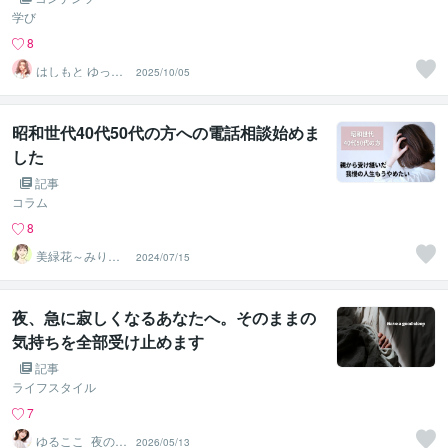
学び
8
はしもと ゆっこ
2025/10/05
♡救急こころの
相談室
昭和世代40代50代の方への電話相談始めま
した
記事
コラム
8
美緑花～みりか
2024/07/15
～☘️癒しと安心
の拠り所
夜、急に寂しくなるあなたへ。そのままの
気持ちを全部受け止めます
記事
ライフスタイル
7
ゆるここ_夜の温
2026/05/13