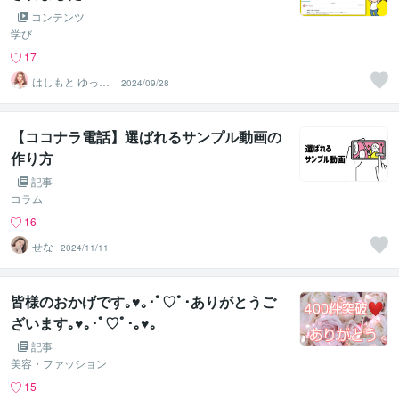
コンテンツ
学び
17
はしもと ゆっこ
2024/09/28
♡救急こころの
相談室
【ココナラ電話】選ばれるサンプル動画の
作り方
記事
コラム
16
せな︎
2024/11/11
皆様のおかげです｡♥｡･ﾟ♡ﾟ･ありがとうご
ざいます｡♥｡･ﾟ♡ﾟ･｡♥｡
記事
美容・ファッション
15