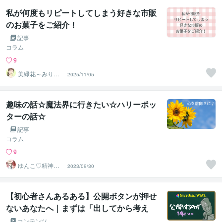
私が何度もリピートしてしまう好きな市販
のお菓子をご紹介！
記事
コラム
9
美緑花～みりか
2025/11/05
～☘️癒しと安心
の拠り所
趣味の話☆魔法界に行きたい☆ハリーポッ
ターの話☆
記事
コラム
9
ゆんこ♡精神福
2023/09/30
祉士の癒し系電
話相談♡
【初心者さんあるある】公開ボタンが押せ
ないあなたへ｜まずは「出してから考え
る！」
コンテンツ