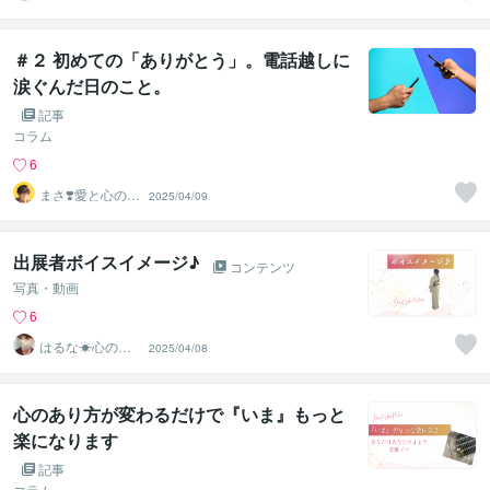
かな心のサポー
ト♡
＃２ 初めての「ありがとう」。電話越しに
涙ぐんだ日のこと。
記事
コラム
6
まさ❣️愛と心のモ
2025/04/09
チベーションメ
ーカー
出展者ボイスイメージ♪
コンテンツ
写真・動画
6
はるな☀︎心のチ
2025/04/08
ャージサポータ
ー
心のあり方が変わるだけで『いま』もっと
楽になります
記事
コラム