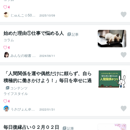
4
じゅんこ☆50代
2025/10/09
の心を整える案
内人
始めた理由①仕事で悩める人
記事
コラム
4
みんなの秘書 ✿ ‬
2024/06/11
恋愛と心のサポ
ート係
「人間関係を運や偶然だけに頼らず、自ら
積極的に働きかけよう！」毎日を幸せに過
ごすための【人間関係のコツ】
コンテンツ
ライフスタイル
4
うさぴょん＠癒
2022/01/31
し系アラフィフ
心寄り添い人
毎日復縁占い０２月０２日
記事