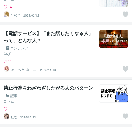
14
niko＊
2024/02/12
【電話サービス】「また話したくなる人」
って、どんな人？
コンテンツ
学び
11
はしもと ゆっこ
2025/11/13
♡救急こころの
相談室
禁止行為をわざわざしたがる人のパターン
記事
コラム
11
せな︎
2025/05/23