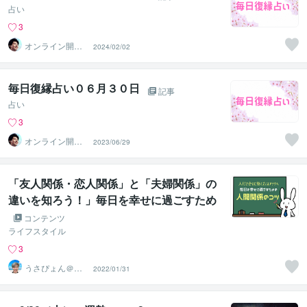
占い
3
オンライン開運
2024/02/02
ビジネスアドバ
イザー＠志念
毎日復縁占い０６月３０日
記事
占い
3
オンライン開運
2023/06/29
ビジネスアドバ
イザー＠志念
「友人関係・恋人関係」と「夫婦関係」の
違いを知ろう！」毎日を幸せに過ごすため
の【人間関係のコツ】
コンテンツ
ライフスタイル
3
うさぴょん＠癒
2022/01/31
し系アラフィフ
心寄り添い人