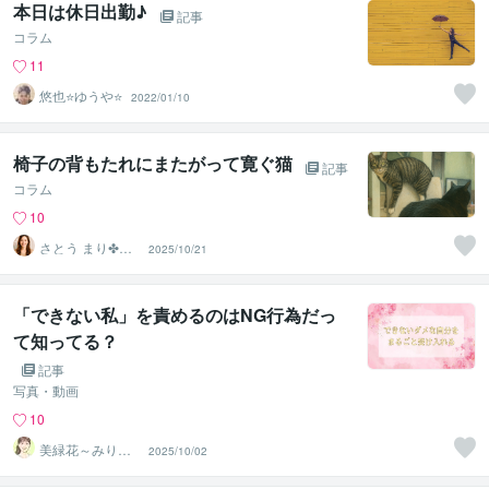
本日は休日出勤♪
記事
コラム
11
悠也⭐ゆうや⭐
2022/01/10
椅子の背もたれにまたがって寛ぐ猫
記事
コラム
10
さとう まり✤悩
2025/10/21
めるあなたのそ
ばにいます
「できない私」を責めるのはNG行為だっ
て知ってる？
記事
写真・動画
10
美緑花～みりか
2025/10/02
～☘️癒しと安心
の拠り所