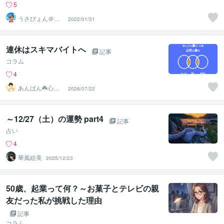
5
うさぴょん＠癒
2022/01/31
し系アラフィフ
心寄り添い人
連休はスキマバイトへ
記事
コラム
4
あんぱん☘️心に
2026/07/22
寄り添うパパ
～12/27（土）の運勢 part4
記事
占い
4
華風絵美
2025/12/23
50歳、起業って何？～お菓子とテレビの親
友だった私が挑戦した理由
記事
コラム