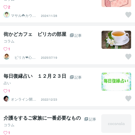
2
マサル☘️カウン
2024/11/28
セラー★色々経
験者☆彡
街かどカフェ ピリカの部屋
記事
コラム
1
ピリカ❤心の
2025/07/19
保健室
毎日復縁占い １２月２３日
記事
占い
1
オンライン開運
2022/12/23
ビジネスアドバ
イザー＠志念
介護をするご家族に一番必要なもの
記事
コラム
1