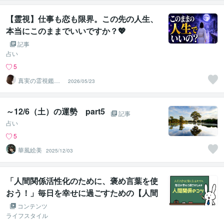
【霊視】仕事も恋も限界。この先の人生、
本当にこのままでいいですか？💖
記事
占い
5
真実の霊視鑑定
2026/05/23
✨アダ369✨
～12/6（土）の運勢 part5
記事
占い
5
華風絵美
2025/12/03
「人間関係活性化のために、褒め言葉を使
おう！」毎日を幸せに過ごすための【人間
関係のコツ】
コンテンツ
ライフスタイル