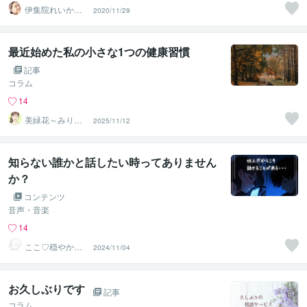
伊集院れいか❤️
2020/11/29
癒し声
最近始めた私の小さな1つの健康習慣
記事
コラム
14
美緑花～みりか
2025/11/12
～☘️癒しと安心
の拠り所
知らない誰かと話したい時ってありません
か？
コンテンツ
音声・音楽
14
ここ♡穏やかボ
2024/11/04
イス
お久しぶりです
記事
コラム