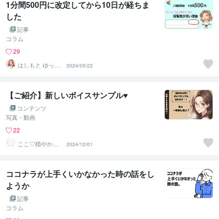
1分間500円に改定してから10日が経ちま
した
記事
コラム
29
はしもと ゆっこ
2024/05/22
♡救急こころの
相談室
【ご紹介】新しいボイスサンプル♥
コンテンツ
写真・動画
22
ここ♡穏やかボ
2024/12/01
イス
ココナラが上手くいかなかった時の話をし
ようか
記事
コラム