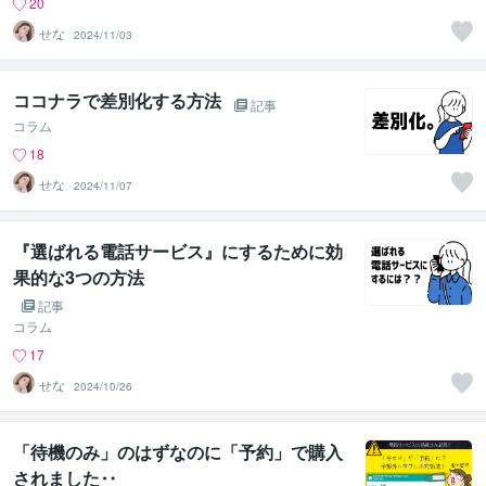
20
せな︎
2024/11/03
ココナラで差別化する方法
記事
コラム
18
せな︎
2024/11/07
『選ばれる電話サービス』にするために効
果的な3つの方法
記事
コラム
17
せな︎
2024/10/26
「待機のみ」のはずなのに「予約」で購入
されました‥