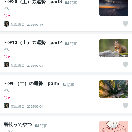
～9/20（土）の運勢 part3
記事
占い
2
華風絵美
2025/09/15
～9/13（土）の運勢 part2
記事
占い
2
華風絵美
2025/09/08
～9/6（土）の運勢 part6
記事
占い
2
華風絵美
2025/09/04
裏技ってやつ
記事
コラム