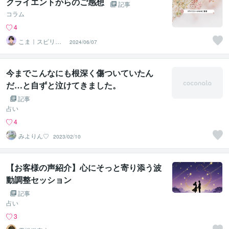
クライエントからのご感想
記事
コラム
4
こま｜スピリチ
2024/06/07
ュアルライフ・
クリエイター
今までこんなにも根深く傷ついていたん
だ…と自ずと泣けてきました。
記事
占い
4
みよりん♡
2023/02/10
【お客様の声紹介】心にそっと寄り添う波
動調整セッション
記事
占い
3