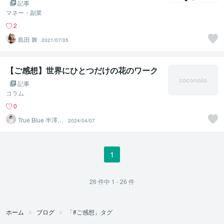
記事
マネー・副業
2
島田 舞
2021/07/05
【ご感想】世界にひとつだけの花のワーク
記事
コラム
0
True Blue 半澤登
2024/04/07
志子
1
26
件中
1 - 26
件
ホーム
ブログ
「#ご感想」タグ