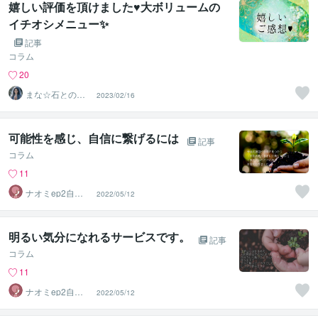
嬉しい評価を頂けました♥大ボリュームの
イチオシメニュー✨
記事
コラム
20
まな☆石との絆
2023/02/16
を整える占い師
＆セラピスト
可能性を感じ、自信に繋げるには
記事
コラム
11
ナオミep2自分
2022/05/12
を知って楽に生
きる
明るい気分になれるサービスです。
記事
コラム
11
ナオミep2自分
2022/05/12
を知って楽に生
きる