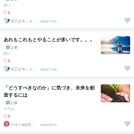
占い
8
早乙女充｜スピ
2024/11/24
を現実的に活か
す気功師
あれもこれもとやることが多いです。。。
記事
占い
8
早乙女充｜スピ
2024/11/22
を現実的に活か
す気功師
「どうすべきなのか」に気づき、未来を創
造するには
記事
コラム
8
ナオミep2自分
2022/05/15
を知って楽に生
きる