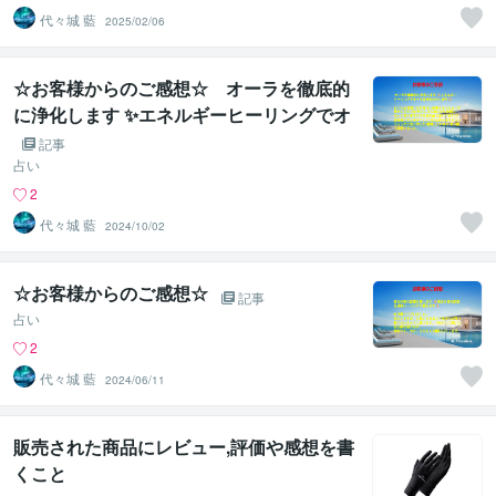
代々城 藍
2025/02/06
☆お客様からのご感想☆ オーラを徹底的
に浄化します ✨エネルギーヒーリングでオ
ーラを浄化いたします✨
記事
占い
2
代々城 藍
2024/10/02
☆お客様からのご感想☆
記事
占い
2
代々城 藍
2024/06/11
販売された商品にレビュー,評価や感想を書
くこと