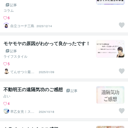
記事
コラム
6
自立コーチ三島
2023/12/14
モヤモヤの原因がわかって良かったです！
記事
ライフスタイル
5
てんせつ☆最適
2025/01/09
ライフをサポー
トする
不動明王の遠隔気功のご感想
記事
占い
4
早乙女充｜スピ
2024/10/18
を現実的に活か
す気功師