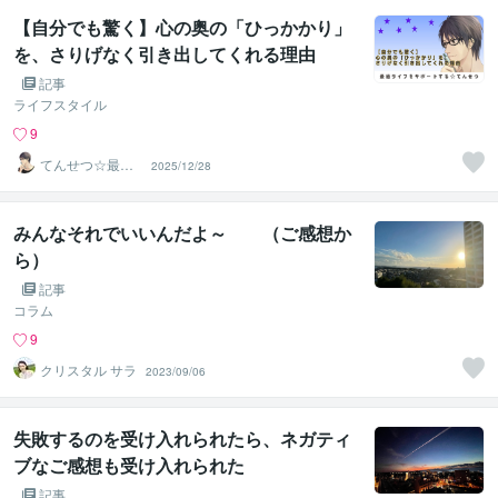
【自分でも驚く】心の奥の「ひっかかり」
を、さりげなく引き出してくれる理由
記事
ライフスタイル
9
てんせつ☆最適
2025/12/28
ライフをサポー
トする
みんなそれでいいんだよ～ （ご感想か
ら）
記事
コラム
9
クリスタル サラ
2023/09/06
失敗するのを受け入れられたら、ネガティ
ブなご感想も受け入れられた
記事