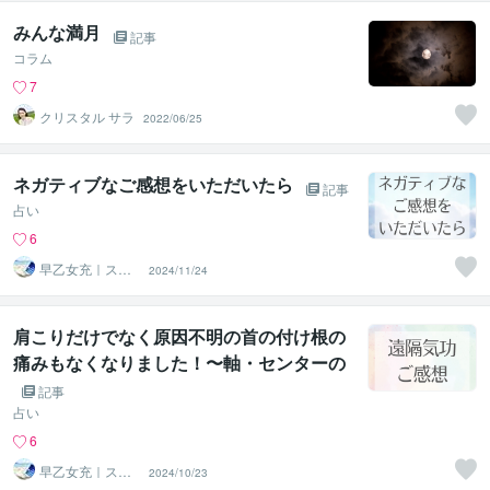
みんな満月
記事
コラム
7
クリスタル サラ
2022/06/25
ネガティブなご感想をいただいたら
記事
占い
6
早乙女充｜スピ
2024/11/24
を現実的に活か
す気功師
肩こりだけでなく原因不明の首の付け根の
痛みもなくなりました！〜軸・センターの
遠隔気功のご感想〜
記事
占い
6
早乙女充｜スピ
2024/10/23
を現実的に活か