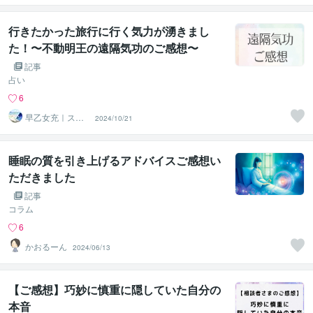
す気功師
行きたかった旅行に行く気力が湧きまし
た！〜不動明王の遠隔気功のご感想〜
記事
占い
6
早乙女充｜スピ
2024/10/21
を現実的に活か
す気功師
睡眠の質を引き上げるアドバイスご感想い
ただきました
記事
コラム
6
かおるーん
2024/06/13
【ご感想】巧妙に慎重に隠していた自分の
本音