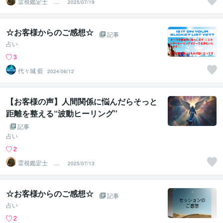
霊視鑑定士 月
2025/07/19
詠
☆お客様からのご感想☆
記事
占い
3
代々城 藍
2024/06/12
【お客様の声】人間関係に悩んだらそっと
距離を整える“波動ヒーリング”
記事
占い
2
霊視鑑定士 月
2025/07/13
詠
☆お客様からのご感想☆
記事
占い
2