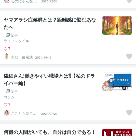
心のにゃん友 ゆ
2025/12/31
かこ【うつ・復
縁相談】
ヤマアラシ症候群とは？距離感に悩むあな
たへ
記事
ライフスタイル
7
恋歌 白魔法
2024/10/16
繊細さん!働きやすい職場とは⁈【私のドラ
イバー編】
記事
コラム
7
こことも＠ここ
2024/07/27
ろの安心サポー
ト
何億の人間がいても、自分は自分である！