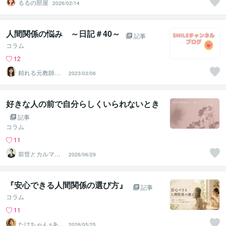
るるの部屋
2026/02/14
人間関係の悩み ～日記＃40～
記事
コラム
12
頼れる元教師✨
2023/03/06
そら✨寄り添い
人
好きな人の前で自分らしくいられないとき
記事
コラム
11
前世とカルマの
2026/06/29
翻訳者 Haku
『安心できる人間関係の選び方』
記事
コラム
11
たけちゃん⭐あな
2026/05/25