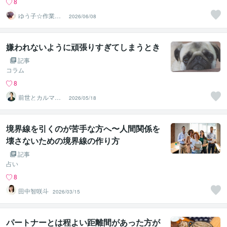
8
ゆう子☆作業療
2026/06/08
法士＆ライフコ
ーチ
嫌われないように頑張りすぎてしまうとき
記事
コラム
8
前世とカルマの
2026/05/18
翻訳者 Haku
境界線を引くのが苦手な方へ〜人間関係を
壊さないための境界線の作り方
記事
占い
8
田中智咲斗
2026/03/15
パートナーとは程よい距離間があった方が