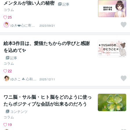
メンタルが強い人の秘密
記事
コラム
25
ゆき❤️心に寄り
2023/09/21
添う癒しのナー
ス
絵本3作目は、愛猫たちからの学びと感謝
を込めて✨
記事
コラム
22
ゆさこ ☘ 心和ら
2025/12/11
ぐ拠り所
ワニ脳・サル脳・ヒト脳をどのように使っ
たらポジティブな会話が出来るのだろう
か？
コンテンツ
コラム
19