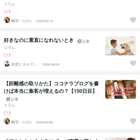
コラム
7
離羽（りわ）
2026/06/13
好きなのに素直になれないとき
記事
コラム
7
前世とカルマの
2026/06/09
翻訳者 Haku
【距離感の取りかた】ココナラブログを書
けば本当に集客が増えるの？【150日目】
記事
コラム
7
離羽（りわ）
2026/06/06