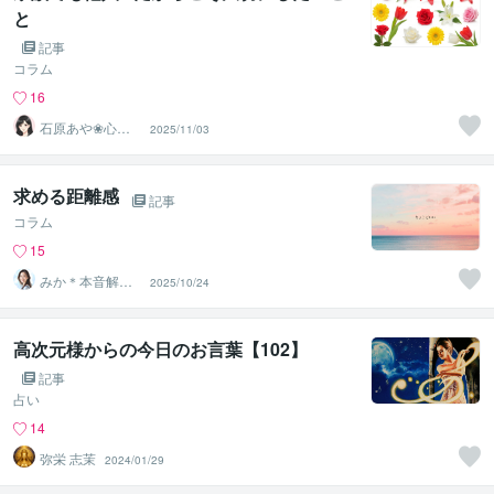
と
記事
コラム
16
石原あや❀心に
2025/11/03
寄り添う時間
求める距離感
記事
コラム
15
みか＊本音解放
2025/10/24
サポーター
高次元様からの今日のお言葉【102】
記事
占い
14
弥栄 志茉
2024/01/29