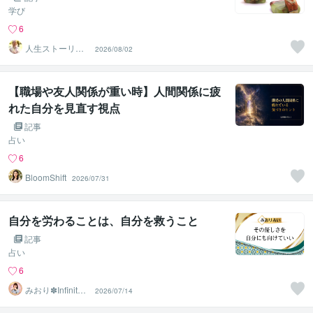
学び
6
人生ストーリー
2026/08/02
作家ひろ
【職場や友人関係が重い時】人間関係に疲
れた自分を見直す視点
記事
占い
6
BloomShift
2026/07/31
自分を労わることは、自分を救うこと
記事
占い
6
みおり✽Infinity8
2026/07/14
✽