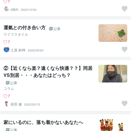
7
ottoh
2023/10/03
運氣との付き合い方
記事
ライフスタイル
7
土屋 創禅
2022/05/24
②【近くなら楽？遠くなら快適？？】同居
VS別居・・・あなたはどっち？
記事
コラム
7
依田 健
2022/03/15
家にいるのに、落ち着かないあなたへ
記事