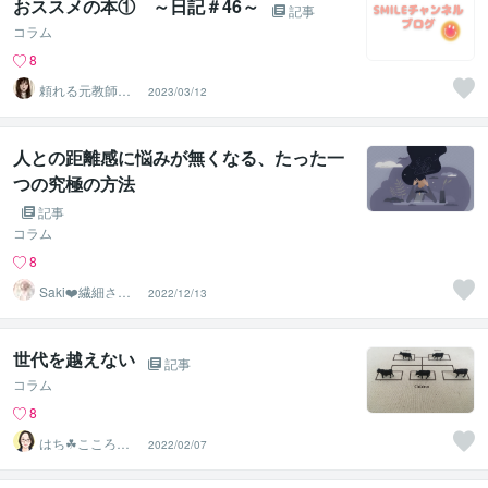
おススメの本① ～日記＃46～
記事
コラム
8
頼れる元教師✨
2023/03/12
そら✨寄り添い
人
人との距離感に悩みが無くなる、たった一
つの究極の方法
記事
コラム
8
Saki❤️繊細さん
2022/12/13
のハッピーサポ
ーター
世代を越えない
記事
コラム
8
はち☘こころの
2022/02/07
サポーター❤