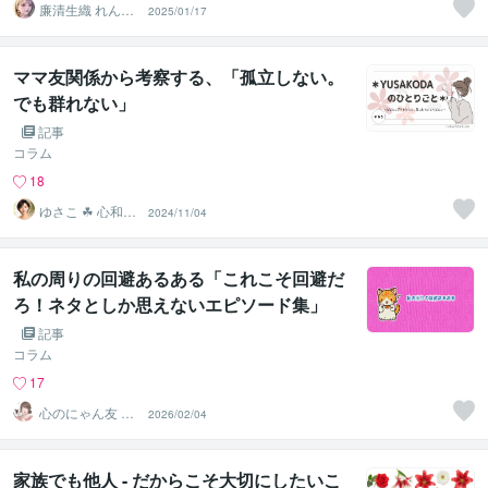
廉清生織 れんせ
2025/01/17
い さき
ママ友関係から考察する、「孤立しない。
でも群れない」
記事
コラム
18
ゆさこ ☘ 心和ら
2024/11/04
ぐ拠り所
私の周りの回避あるある「これこそ回避だ
ろ！ネタとしか思えないエピソード集」
記事
コラム
17
心のにゃん友 ゆ
2026/02/04
かこ【うつ・復
縁相談】
家族でも他人 - だからこそ大切にしたいこ