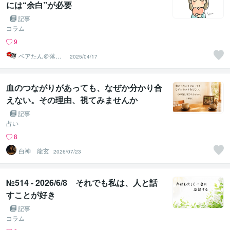
には“余白”が必要
記事
コラム
9
ベアたん＠落書
2025/04/17
きイラストレー
ター
血のつながりがあっても、なぜか分かり合
えない。その理由、視てみませんか
記事
占い
8
白神 龍玄
2026/07/23
№514 - 2026/6/8 それでも私は、人と話
すことが好き
記事
コラム