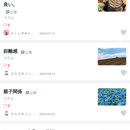
良い。
記事
コラム
8
さくらぎ☕りょ
2024/07/10
う⛎癒やし電話
相談サロン
距離感
記事
コラム
8
タカ３＠メンタ
2024/06/14
ルコーチ
親子関係
記事
コラム
8
タカ３＠メンタ
2024/05/24
ルコーチ