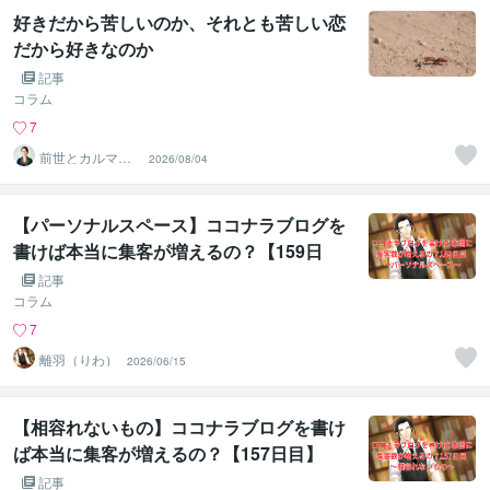
好きだから苦しいのか、それとも苦しい恋
だから好きなのか
記事
コラム
7
前世とカルマの
2026/08/04
翻訳者 Haku
【パーソナルスペース】ココナラブログを
書けば本当に集客が増えるの？【159日
目】
記事
コラム
7
離羽（りわ）
2026/06/15
【相容れないもの】ココナラブログを書け
ば本当に集客が増えるの？【157日目】
記事