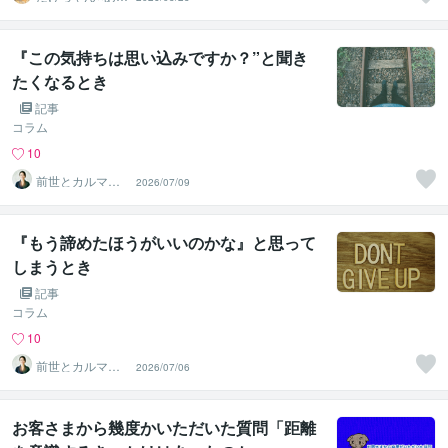
たの魅力を見つ
ける対話人
『この気持ちは思い込みですか？”と聞き
たくなるとき
記事
コラム
10
前世とカルマの
2026/07/09
翻訳者 Haku
『もう諦めたほうがいいのかな』と思って
しまうとき
記事
コラム
10
前世とカルマの
2026/07/06
翻訳者 Haku
お客さまから幾度かいただいた質問「距離