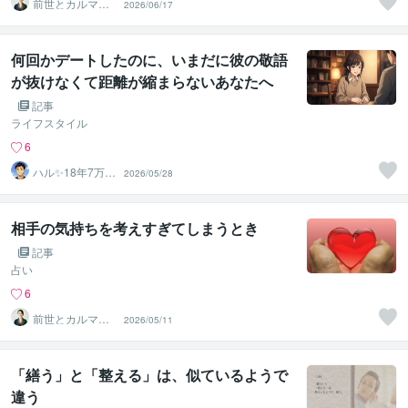
前世とカルマの
2026/06/17
翻訳者 Haku
何回かデートしたのに、いまだに彼の敬語
が抜けなくて距離が縮まらないあなたへ
記事
ライフスタイル
6
ハル✨18年7万人
2026/05/28
以上の実績×書籍
著者
相手の気持ちを考えすぎてしまうとき
記事
占い
6
前世とカルマの
2026/05/11
翻訳者 Haku
「繕う」と「整える」は、似ているようで
違う