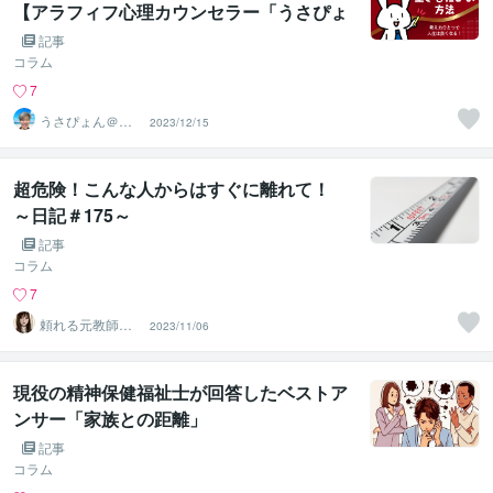
【アラフィフ心理カウンセラー「うさぴょ
ん」のココナラ電話相談】
記事
コラム
7
うさぴょん＠癒
2023/12/15
し系アラフィフ
心寄り添い人
超危険！こんな人からはすぐに離れて！
～日記＃175～
記事
コラム
7
頼れる元教師✨
2023/11/06
そら✨寄り添い
人
現役の精神保健福祉士が回答したベストア
ンサー「家族との距離」
記事
コラム