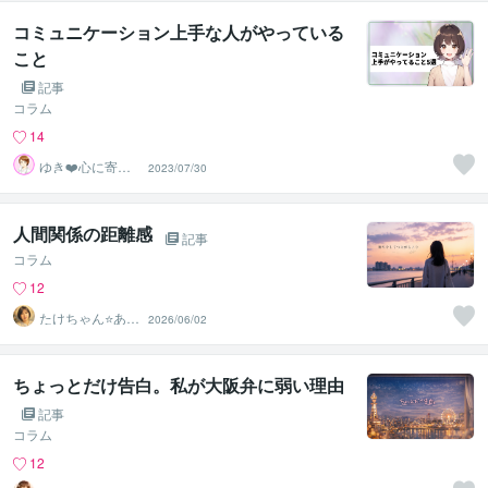
コミュニケーション上手な人がやっている
こと
記事
コラム
14
ゆき❤️心に寄り
2023/07/30
添う癒しのナー
ス
人間関係の距離感
記事
コラム
12
たけちゃん⭐あな
2026/06/02
たの魅力を見つ
ける対話人
ちょっとだけ告白。私が大阪弁に弱い理由
記事
コラム
12