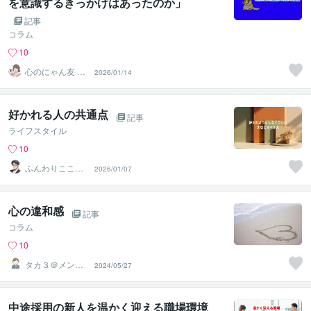
を意識するきっかけはあったのか」
記事
コラム
10
心のにゃん友 ゆ
2026/01/14
かこ【うつ・復
縁相談】
好かれる人の共通点
記事
ライフスタイル
10
ふんわりこころ
2026/01/07
サポート☘️みち
まさ
心の違和感
記事
コラム
10
タカ３＠メンタ
2024/05/27
ルコーチ
中途採用の新人を温かく迎える職場環境