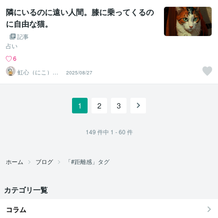
隣にいるのに遠い人間。膝に乗ってくるの
に自由な猫。
記事
占い
6
虹心（にこ）＠
2025/08/27
香りと愛の導き
鑑定師
1
2
3
149
件中
1 - 60
件
ホーム
ブログ
「#距離感」タグ
カテゴリ一覧
コラム