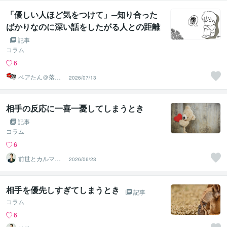
「優しい人ほど気をつけて」─知り合った
ばかりなのに深い話をしたがる人との距離
感
記事
コラム
6
ベアたん＠落書
2026/07/13
きイラストレー
ター
相手の反応に一喜一憂してしまうとき
記事
コラム
6
前世とカルマの
2026/06/23
翻訳者 Haku
相手を優先しすぎてしまうとき
記事
コラム
6