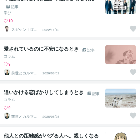
記事
学び
10
スガケン｜採用
2022/11/12
者の心をがっち
り掴む転職術
愛されているのに不安になるとき
記事
コラム
9
前世とカルマの
2026/06/02
翻訳者 Haku
追いかける恋ばかりしてしまうとき
記事
コラム
9
前世とカルマの
2026/05/25
翻訳者 Haku
他人との距離感がバグる人へ。親しくなる