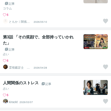
記事
コラム
6
ともか｜関係性
2026/05/10
を整える人（LL
ER）
第3話 「その笑顔で、全部持っていかれ
た」
記事
占い
6
霊視鑑定士 昴
2026/04/28
流PRO ※ブログ
更新中
人間関係のストレス
記事
占い
6
kirackt
2026/03/07