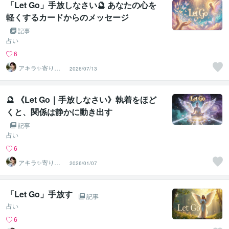
「Let Go」手放しなさい🔮 あなたの心を
軽くするカードからのメッセージ
記事
占い
6
アキラ✨寄り添
2026/07/13
う聴き手 迷い不
安の相談室
🔮 《Let Go｜手放しなさい》執着をほど
くと、関係は静かに動き出す
記事
占い
6
アキラ✨寄り添
2026/01/07
う聴き手 迷い不
安の相談室
「Let Go」手放す
記事
占い
6