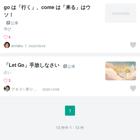
go は「行く」、come は「来る」はウ
ソ！
記事
学び
4
anraku_t
2022/09/25
「Let Go」手放しなさい
記事
占い
3
アキラ✨寄り添
2025/10/08
う聴き手 迷い不
安の相談室
1
13
件中
1 - 13
件