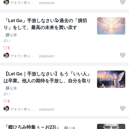
アキラ✨寄り添
2025/04/24
う聴き手 迷い不
安の相談室
「Let Go」手放しなさい🦭過去の「損切
り」をして、最高の未来を買い戻す
記事
占い
5
アキラ✨寄り添
2026/04/21
う聴き手 迷い不
安の相談室
【Let Go｜手放しなさい】もう「いい人」
は卒業。他人の期待を手放し、自分を取り
戻す時
記事
占い
5
アキラ✨寄り添
2026/02/07
う聴き手 迷い不
安の相談室
「郷ひろみ特集ぅ～♪(23)」
記事