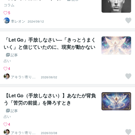
コラム
5
李レオン
2024/09/12
「Let Go」手放しなさい―「きっとうまく
いく」と信じていたのに、現実が動かない
理由―
記事
占い
4
アキラ✨寄り添
2026/06/02
う聴き手 迷い不
安の相談室
【Let Go（手放しなさい）】あなたが背負
う「苦労の前提」を降ろすとき
記事
占い
4
アキラ✨寄り添
2026/03/08