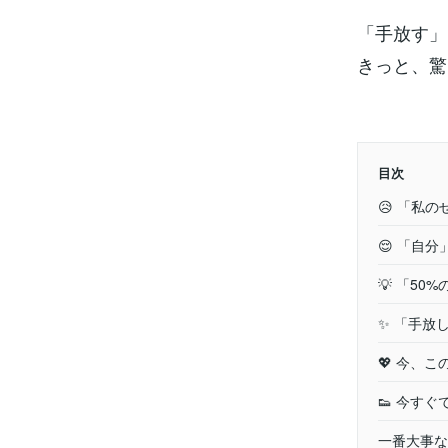
「手放す」
きっと、驚
目次
😥 「私
😌 「自
💡 「5
✨ 「手放
💖 今、
👟 今す
一番大事な