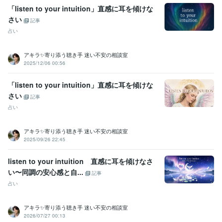
営
経験年数 : 3年
「listen to your intuition」直感に耳を傾けな
ライフスタイル・その他 / 占い師
さい
記事
ライフスタイル・その他 / 講師・インストラクター
占い
受賞歴
2025年3月✨ゴールドランクに昇格できました☘️ 
 2025年5月✨プラ
アキラ✨寄り添う聴き手 迷い不安の相談室
2025/12/06 00:56
チナランクに昇格できました❤️
資格・検定
「listen to your intuition」直感に耳を傾けな
金融渉外技能審査（FP3級）
取得年 : 2008年
さい
記事
宅地建物取引士（旧 宅地建物取引主任者）
取得年 : 2011年
占い
マイクロソフト オフィス スペシャリスト（MOS）
取得年 : 2009年
普通自動車第一種運転免許
取得年 : 1990年
アキラ✨寄り添う聴き手 迷い不安の相談室
中型自動車第二種運転免許
取得年 : 2018年
2025/09/26 22:45
乙種危険物取扱者
取得年 : 1990年
ビジネス・クリエイティブツール
listen to your intuition 直感に耳を傾けなさ
Excel:3年
PowerPoint:3年
Word:3年
Google スプレッドシート:3年
い〜同調の安心感と自...
記事
Google ドキュメント:3年
ChatGPT:2年
Bard:2年
Canva:0年
占い
得意分野
悩み相談・カウンセリング
傾聴カウンセラー
アキラ✨寄り添う聴き手 迷い不安の相談室
2026/07/27 00:13
コールセンター
派遣業
管理責任者
カウンセラー