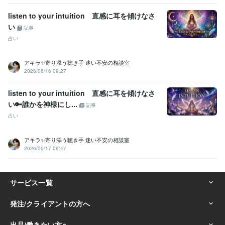
資産運用・副業の相談
投資・投機FXトレード
個人トレーダー
資産運用
listen to your intuition 直感に耳を傾けなさ
い
記事
占い
アキラ✨寄り添う聴き手 迷い不安の相談室
2026/06/16 09:27
listen to your intuition 直感に耳を傾けなさ
い🔑誰かを神様にし...
記事
占い
アキラ✨寄り添う聴き手 迷い不安の相談室
2026/05/17 09:47