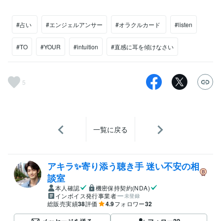
#占い
#エンジェルアンサー
#オラクルカード
#listen
#TO
#YOUR
#intuition
#直感に耳を傾けなさい
5
一覧に戻る
アキラ✨寄り添う聴き手 迷い不安の相
談室
本人確認
機密保持契約(NDA)
インボイス発行事業者
未登録
総販売実績
38
評価
4.9
フォロワー
32