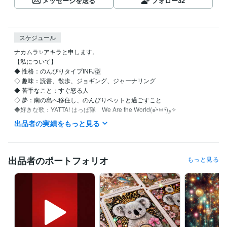
メッセージを送る
フォロー
32
スケジュール
ナカムラ✨アキラと申します。

【私について】 

◆ 性格：のんびりタイプINFJ型

◇ 趣味：読書、散歩、ジョギング、ジャーナリング

◆ 苦手なこと：すぐ怒る人

◇ 夢：南の島へ移住し、のんびりペットと過ごすこと

◆好きな歌：YATTA! はっぱ隊　We Are the World(๑•̀ㅂ•́)و✧

出品者の実績をもっと見る
【自分を愛し、自然体で生きるためのセルフラブ実践ガイド】

●私はこんな人間でした…

出品者のポートフォリオ
もっと見る
仕事も恋愛も、なんだかうまくいかない

他人と自分を比べては自虐して

ついには「私なんて、どうせ無理」と自責の毎日…

しかし、そんな生活を続けているうちに、気づいたんです

『本当の幸せは、自分を愛することから始まる』
