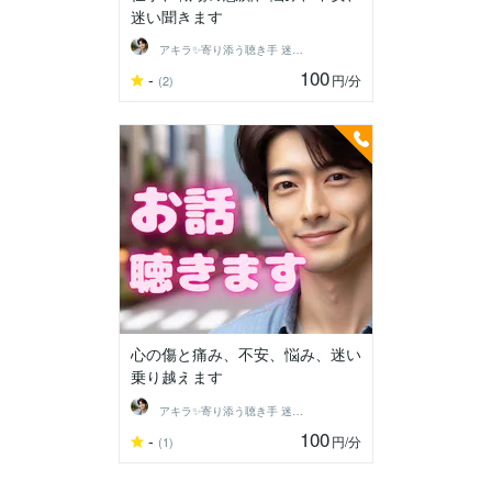
迷い聞きます
アキラ✨寄り添う聴き手 迷い不安の相談室
100
-
円
/分
(2)
心の傷と痛み、不安、悩み、迷い
乗り越えます
アキラ✨寄り添う聴き手 迷い不安の相談室
100
-
円
/分
(1)