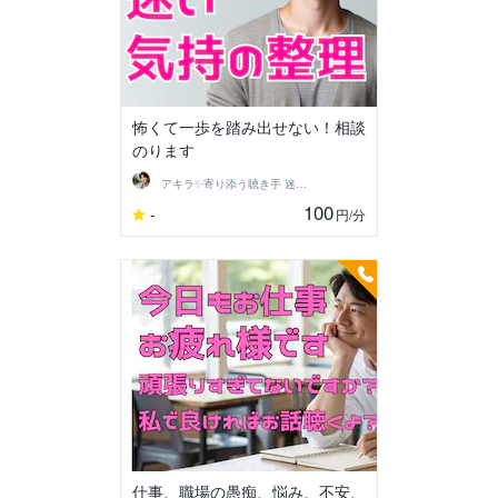
怖くて一歩を踏み出せない！相談
のります
アキラ✨寄り添う聴き手 迷い不安の相談室
100
-
円
/分
仕事、職場の愚痴、悩み、不安、