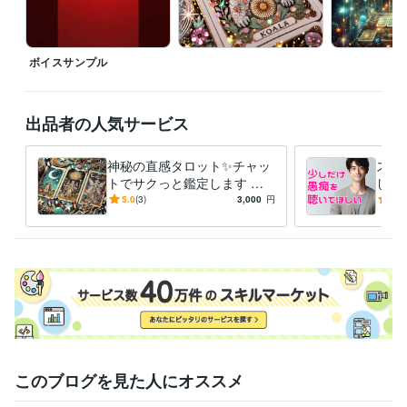
その日から私は

・自分を認める（良い所も悪い所も）

ボイスサンプル
・その全てが自分なんだと受け入れる

・自分を大切にする。ことを実践しています

●自分を愛することで生活が激変！

出品者の人気サービス
毎日のジャーナリング

神秘の直感タロット✨チャッ
スト
自分の感情に向き合う事を大切にして

トでサクっと鑑定します タ
した
少しずつ自分を好きになれるようになっていきました

ロットで✨チャット占い一度
族、
5.0
(3)
3,000
円
5.0
試してみませんか？
重荷
自分を愛せるようになると

世界が一気に輝きだすんです！

自信が生まれる、人間関係が良くなる

仕事も良い流れになる、愛を持って他者と関われる

そんな幸せの連鎖を起こせるのが「セルフラブ」です！
経験職種
このブログを見た人にオススメ
マーケティング / 広告・宣伝・プロモーション
カスタマーサポート・カスタマーサクセス / コールセンター管理・運