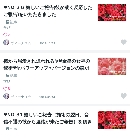
❤NO.２６ 嬉しいご報告(彼が凄く反応した
ご報告)をいただきました
記事
学び
7
ヴィーナス☆パ
2023/12/22
ワー
彼から溺愛され追われる✨❤金星の女神の
秘術❤✨パワーアップ✦バージョンの説明
記事
学び
6
ヴィーナス☆パ
2024/05/14
ワー
❤NO.３1 嬉しいご報告（施術の翌日、音
信不通の彼から連絡が来たご報告）を頂き
ました
記事