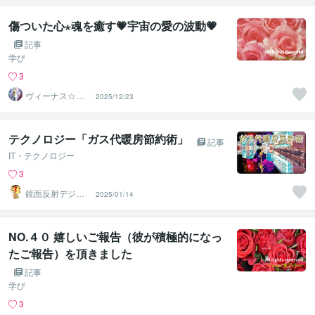
傷ついた心⋆魂を癒す💗宇宙の愛の波動💗
記事
学び
3
ヴィーナス☆パ
2025/12/23
ワー
テクノロジー「ガス代暖房節約術」
記事
IT・テクノロジー
3
鏡面反射デジタ
2025/01/14
ルアート製作所
（鈴木穣）
NO.４０ 嬉しいご報告（彼が積極的になっ
たご報告）を頂きました
記事
学び
3