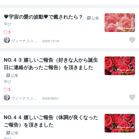
ワー
💗宇宙の愛の波動💗で癒されたら？
記事
学び
5
ヴィーナス☆パ
2025/12/18
ワー
NO.４３ 嬉しいご報告（好きな人から誕生
日に連絡があったご報告）を頂きました
記事
学び
5
ヴィーナス☆パ
2025/08/01
ワー
NO.４４ 嬉しいご報告（体調が良くなった
ご報告）を頂きました
記事
学び