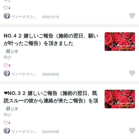
4
ヴィーナス☆パ
2025/10/15
ワー
NO.４２ 嬉しいご報告（施術の翌日、願い
が叶ったご報告）を頂きました
記事
学び
4
ヴィーナス☆パ
2025/06/25
ワー
❤NO.３２ 嬉しいご報告（施術の翌日、既
読スルーの彼から連絡が来たご報告）を頂
きました
記事
学び
4
ヴィーナス☆パ
2024/04/08
ワー