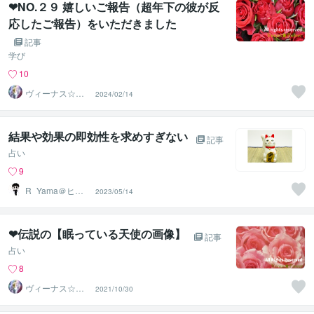
❤NO.２９ 嬉しいご報告（超年下の彼が反
応したご報告）をいただきました
記事
学び
10
ヴィーナス☆パ
2024/02/14
ワー
結果や効果の即効性を求めすぎない
記事
占い
9
R_Yama＠ヒー
2023/05/14
ラー
❤伝説の【眠っている天使の画像】
記事
占い
8
ヴィーナス☆パ
2021/10/30
ワー