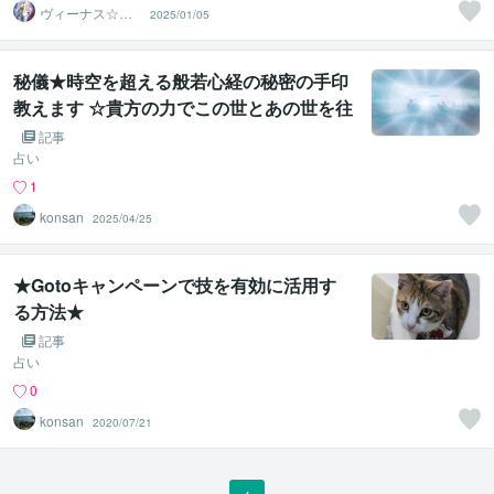
ヴィーナス☆パ
2025/01/05
ワー
秘儀★時空を超える般若心経の秘密の手印
教えます ☆貴方の力でこの世とあの世を往
来する般若心経の深淵な世界へ☆
記事
占い
1
konsan
2025/04/25
★Gotoキャンペーンで技を有効に活用す
る方法★
記事
占い
0
konsan
2020/07/21