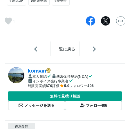
#運気UP
#開運効果
#即効性
1
一覧に戻る
konsan
本人確認
機密保持契約(NDA)
インボイス発行事業者
総販売実績
870
評価
5.0
フォロワー
406
無料で見積り相談
メッセージを送る
フォロー
406
得意分野