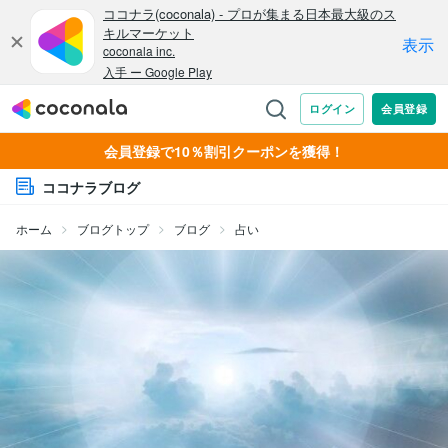
会員登録で10％割引クーポンを獲得！
ココナラブログ
ホーム
ブログトップ
ブログ
占い