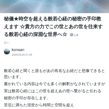
秘儀★時空を超える般若心経の秘密の手印教
えます ☆貴方の力でこの世とあの世を往来す
る般若心経の深淵な世界へ☆
記事
占い
konsan
2025/04/25 21:45
般若心経と聞くと誰もがあの有名なお経だと想像できると
思います。
書かれている内容は今でも多くの解釈がなされていますが
実は般若心経にはこの世を超えあの世へ繋がると伝わる
秘密の手印が存在します。
苦厄に満ちた現世から時間と空間を超え