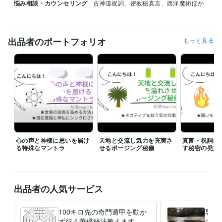
悩み相談・カウンセリング
古神道祝詞、密教秘真言、西洋魔術ほか
出品者のポートフォリオ
もっと見る
心の声と神様に思いを届け
天地と交流し気力を充実さ
真言・祝詞に
る特殊なマントラ
せるポージング秘儀
す秘密の発声
出品者の人気サービス
100キロ先の奇門遁甲を動か
専用
ず行う華僑秘法教えます 直
のご