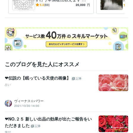
伝☆遠方へ旅行しなくても方
5.0
(69)
20,000
円
5.0
位のエネルギーを持ち帰る☆
このブログを見た人にオススメ
❤伝説の【眠っている天使の画像】
記事
占い
ヴィーナス☆パワー
2021/10/30 14:00
❤NO.２５ 新しい出品の効果が出たご報告をい
ただきました
記事
学び