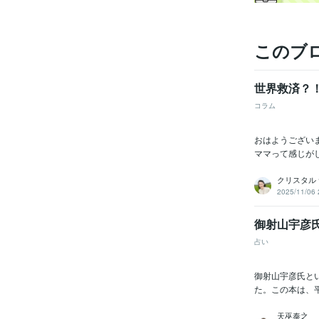
このブ
世界救済？
コラム
おはようござい
ママって感じがし
クリスタル
2025/11/06 
御射山宇彦
占い
御射山宇彦氏と
た。この本は、
天巫泰之