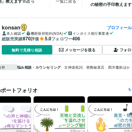
詞」教えます☆占っ
一覧に戻る
の秘密の手印教えます ☆
konsan
プロフィール
本人確認
機密保持契約(NDA)
インボイス発行事業者
870
5.0
406
総販売実績
評価
フォロワー
メッセージを送る
フォロ
無料で見積り相談
悩み相談・カウンセリング
古神道祝詞、密教秘真言、西洋魔術ほか
分野
のポートフォリオ
も