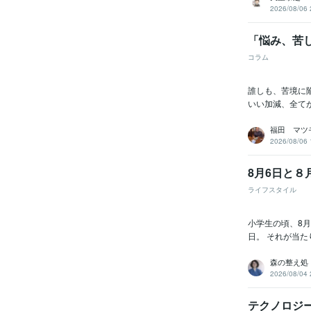
2026/08/06 
「悩み、苦
コラム
誰しも、苦境に
いい加減、全て
福田 マツ
2026/08/06 
8月6日と８
ライフスタイル
小学生の頃、8
日。 それが当た
森の整え処
2026/08/04 
テクノロジ