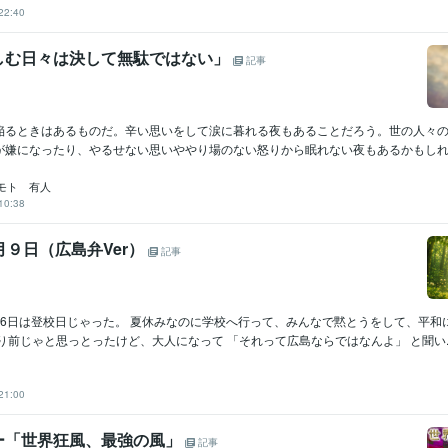
22:40
しむ日々は決して無駄ではない」
記事
陥るときはあるものだ。辛い思いをして涙に暮れる夜もあることだろう。世の人々
が嫌になったり、やるせない思いややり場のない怒りから眠れない夜もあるかもしれな
モト 有人
10:38
月９日（広島弁Ver）
記事
月6日は登校日じゃった。 夏休みなのに学校へ行って、みんなで黙とうをして、平和
り前じゃと思っとったけど、大人になって 「それって広島ならではなんよ」 と聞い..
21:00
ー「世界狂風、最強の風」
記事