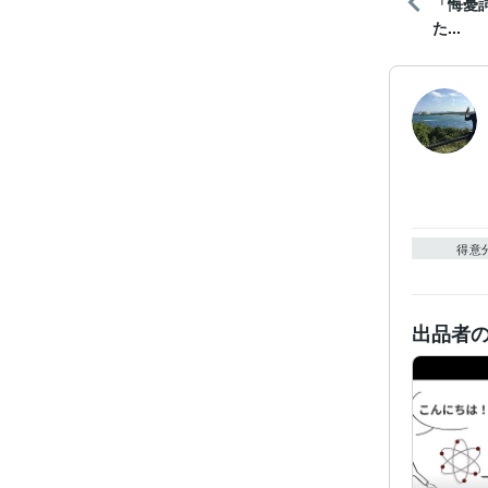
「悔憂
た...
得意
出品者