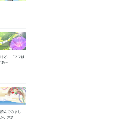
たけど、『ママは
～...
て読んでみまし
、大き...