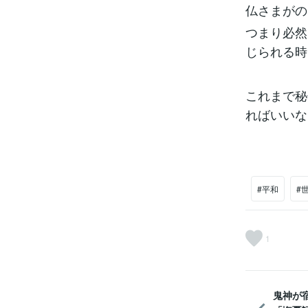
仏さまがの
つまり必然
じられる時
これまで秘
ればいいな
#平和
#
1
鬼神が