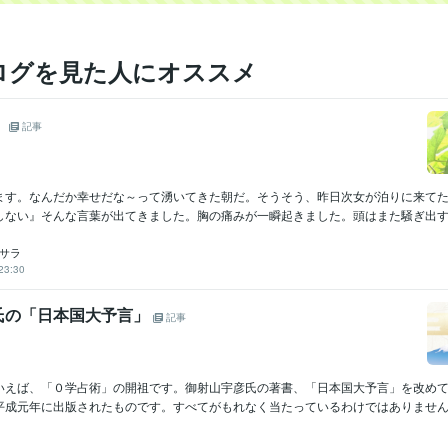
ログを見た人にオススメ
！
記事
ます。なんだか幸せだな～って湧いてきた朝だ。そうそう、昨日次女が泊りに来て
ない』そんな言葉が出てきました。胸の痛みが一瞬起きました。頭はまた騒ぎ出す”あ
 サラ
23:30
氏の「日本国大予言」
記事
いえば、「０学占術」の開祖です。御射山宇彦氏の著書、「日本国大予言」を改め
平成元年に出版されたものです。すべてがもれなく当たっているわけではありませんが