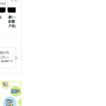
を
嫌いな人から想われる悪
青龍白虎朱雀玄武 四神
北斗七
影響を無力化する「天岩
が目覚める密教秘儀
を下ろ
戸祝詞」
事」
他の方
苦手な人物事を平気にするシ
ださい。
ャーマン秘儀教えます ☆心
の帰る場所・空の境地に至る
20,000
円
5.0
(31)
16,000
円
向かう所敵無しの技法☆