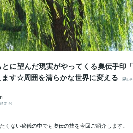
もとに望んだ現実がやってくる奧伝手印「
えます☆周囲を清らかな世界に変える
記事
an
24 21:46
たくない秘儀の中でも奧伝の技を今回ご紹介します。