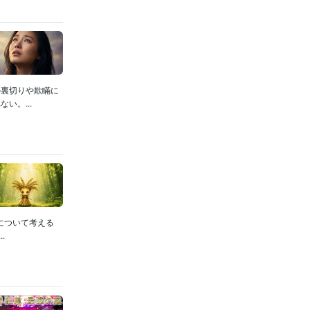
の裏切りや欺瞞に
い。...
について考える
.