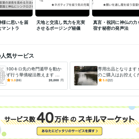
神様に思いを届
天地と交流し気力を充実
真言・祝詞に神仏の力
なマントラ
させるポージング秘儀
宿す秘密の発声法
の人気サービス
100キロ先の奇門遁甲を動か
専用出品となります 
ず行う華僑秘法教えます 直
のご購入はお控えく
伝☆遠方へ旅行しなくても方
5.0
(69)
20,000
円
5.0
(22)
位のエネルギーを持ち帰る☆