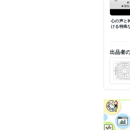
心の声と
ける特殊
出品者