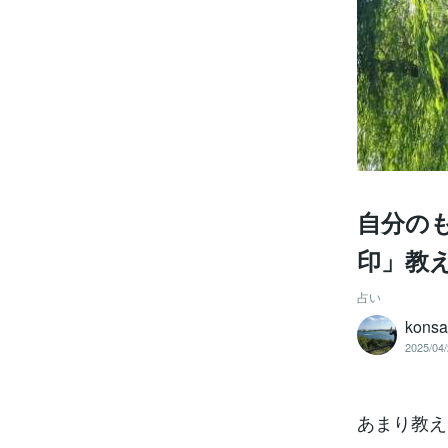
自分の
印」教
占い
kons
2025/04/
あまり教え