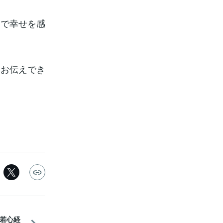
。
けで幸せを感
にお伝えでき
若心経