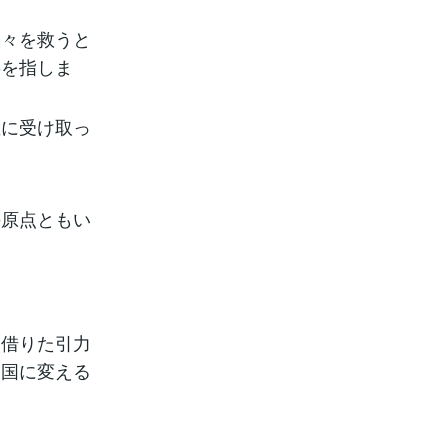
人々を救うと
事を指しま
直に受け取っ
の原点ともい
。
を借りた引力
天国に変える