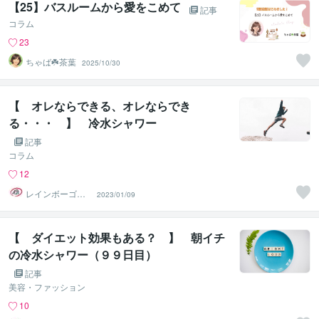
【25】バスルームから愛をこめて
記事
コラム
23
ちゃば☘️茶葉
2025/10/30
【 オレならできる、オレならでき
る・・・ 】 冷水シャワー
記事
コラム
12
レインボーゴリ
2023/01/09
ラ＠ヤッホーア
ドバイザー
【 ダイエット効果もある？ 】 朝イチ
の冷水シャワー（９９日目）
記事
美容・ファッション
10