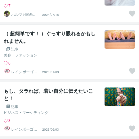
7
ハルマ✨関西の
2024/07/15
傾聴マスター
（ 超簡単です！ ）ぐっすり眼れるかもし
れません。
記事
美容・ファッション
6
レインボーゴリ
2023/01/03
ラ＠ヤッホーア
ドバイザー
もし、タラれば。若い自分に伝えたいこ
と！
記事
ビジネス・マーケティング
3
レインボーゴリ
2023/06/03
ラ＠ヤッホーア
ドバイザー