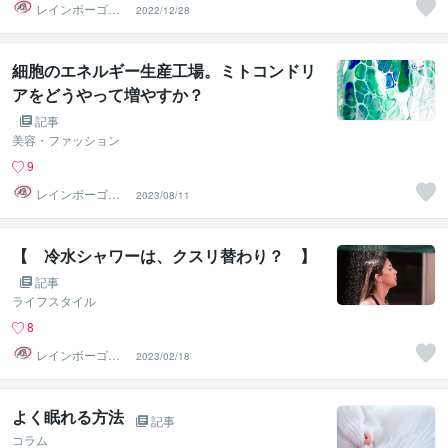
レインボーゴリ
2022/12/28
ラ＠ヤッホーア
ドバイザー
細胞のエネルギー生産工場。ミトコンドリ
アをどうやって増やすか？
記事
美容・ファッション
9
レインボーゴリ
2023/08/11
ラ＠ヤッホーア
ドバイザー
【 冷水シャワーは、クスリ替わり？ 】
記事
ライフスタイル
8
レインボーゴリ
2023/02/18
ラ＠ヤッホーア
ドバイザー
よく眠れる方法
記事
コラム