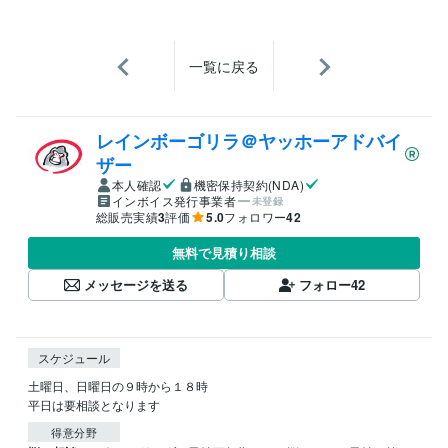
一覧に戻る
レインボーゴリラ＠ヤッホーアドバイ
ザー
本人確認
機密保持契約(NDA)
インボイス発行事業者
未登録
総販売実績
3
評価
5.0
フォロワー
42
無料で見積り相談
メッセージを送る
フォロー
42
スケジュール
土曜日、日曜日の９時から１８時

平日は要相談となります
得意分野