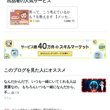
出品者の人気サービス
男って、こう考えているか
も？を教えます 【メッセー
ジ版】オジサンの取り扱い上
5.0
(2)
1,000
円
手になれますよ！
このブログを見た人にオススメ
なんだかんだで、いつも一緒にいてくれる人は
貴重なの。 もちろんいつも一緒になんだから、
不...
記事
コラム
さくらぎ☕りょう⛎癒やし電話相談サロン