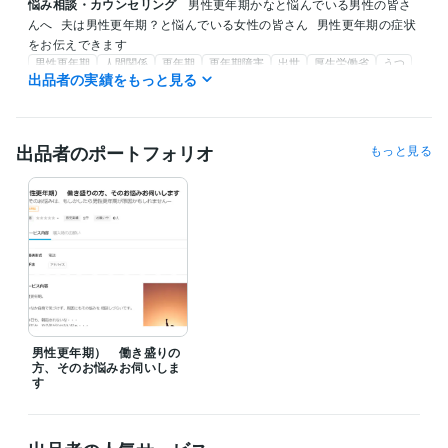
悩み相談・カウンセリング
男性更年期かなと悩んでいる男性の皆さ
んへ
夫は男性更年期？と悩んでいる女性の皆さん
男性更年期の症状
をお伝えできます
男性更年期
人間関係
更年期
更年期障害
出世
厚生労働省
うつ
出品者の実績をもっと見る
LOH
ビジネス
出品者のポートフォリオ
もっと見る
男性更年期） 働き盛りの
方、そのお悩みお伺いしま
す