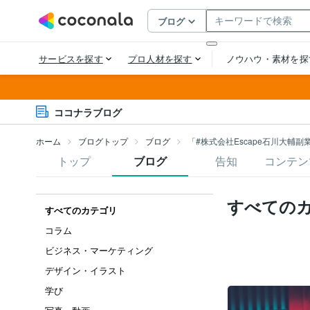
ココナラブログ
ホーム
ブログトップ
ブログ
「#株式会社Escape石川大輔副
トップ
ブログ
告知
コンテン
すべての
すべてのカテゴリ
コラム
ビジネス・マーケティング
デザイン・イラスト
学び