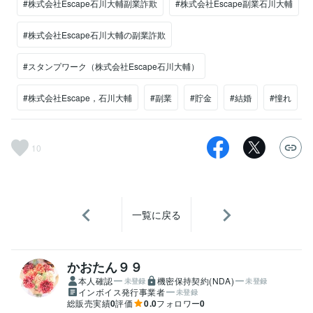
#株式会社Escape石川大輔副業詐欺
#株式会社Escape副業石川大輔
#株式会社Escape石川大輔の副業詐欺
#スタンプワーク（株式会社Escape石川大輔）
#株式会社Escape，石川大輔
#副業
#貯金
#結婚
#憧れ
10
一覧に戻る
かおたん９９
本人確認
機密保持契約(NDA)
未登録
未登録
インボイス発行事業者
未登録
総販売実績
0
評価
0.0
フォロワー
0