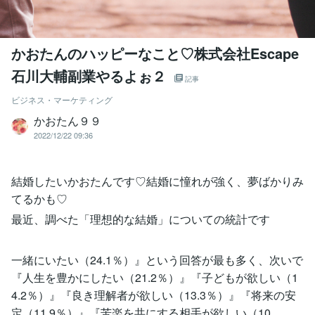
かおたんのハッピーなこと♡株式会社Escape
石川大輔副業やるよぉ２
記事
ビジネス・マーケティング
かおたん９９
2022/12/22 09:36
結婚したいかおたんです♡結婚に憧れが強く、夢ばかりみ
てるかも♡
最近、調べた「理想的な結婚」についての統計です
一緒にいたい（24.1％）』という回答が最も多く、次いで
『人生を豊かにしたい（21.2％）』『子どもが欲しい（1
4.2％）』『良き理解者が欲しい（13.3％）』『将来の安
定（11.9％）』『苦楽を共にする相手が欲しい（10.