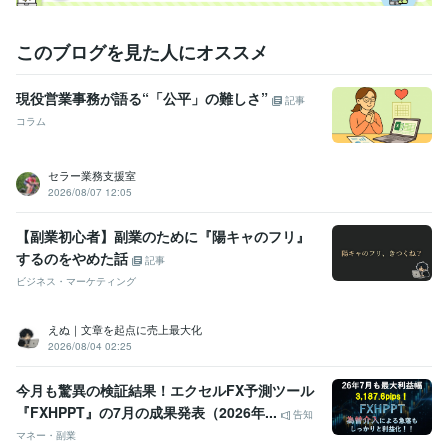
このブログを見た人にオススメ
現役営業事務が語る“「公平」の難しさ”
記事
コラム
セラー業務支援室
2026/08/07 12:05
【副業初心者】副業のために『陽キャのフリ』
するのをやめた話
記事
ビジネス・マーケティング
えぬ｜文章を起点に売上最大化
2026/08/04 02:25
今月も驚異の検証結果！エクセルFX予測ツール
『FXHPPT』の7月の成果発表（2026年...
告知
マネー・副業