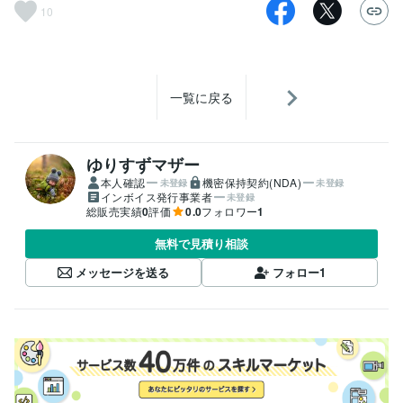
10
一覧に戻る
ゆりすずマザー
本人確認
機密保持契約(NDA)
未登録
未登録
インボイス発行事業者
未登録
総販売実績
0
評価
0.0
フォロワー
1
無料で見積り相談
メッセージを送る
フォロー
1