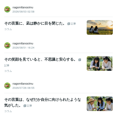
nagomitanosimu
2026/08/03 02:58
その言葉に、凪は静かに目を閉じた。
記事
コラム
nagomitanosimu
2026/08/01 16:24
その笑顔を見ていると、不思議と安心する。
記事
コラム
nagomitanosimu
2026/07/26 08:55
その言葉は、なぜだか自分に向けられたような
気がした。
記事
コラム