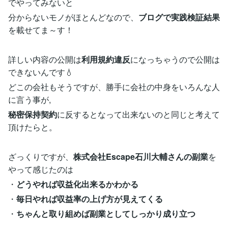
でやってみないと
分からないモノがほとんどなので、
ブログで実践検証結果
を載せてま～す！
詳しい内容の公開は
利用規約違反
になっちゃうので公開は
できないんです💧
どこの会社もそうですが、勝手に会社の中身をいろんな人
に言う事が,
秘密保持契約
に反するとなって出来ないのと同じと考えて
頂けたらと。
ざっくりですが、
株式会社Escape石川大輔さんの副業
を
やって感じたのは
・
どうやれば収益化出来るかわかる
・
毎日やれば収益率の上げ方が見えてくる
・
ちゃんと取り組めば副業としてしっかり成り立つ