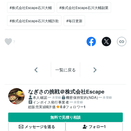
#株式会社Escape石川大輔
#株式会社Escape石川大輔副業
#株式会社Escape石川大輔詐欺
#毎日更新
7
一覧に戻る
なぎさの挑戦＠株式会社Escape
本人確認
機密保持契約(NDA)
未登録
未登録
インボイス発行事業者
未登録
総販売実績
0
評価
0.0
フォロワー
1
無料で見積り相談
メッセージを送る
フォロー
1