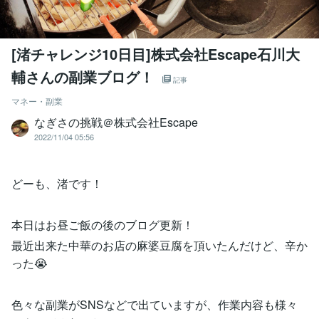
[渚チャレンジ10日目]株式会社Escape石川大
輔さんの副業ブログ！
記事
マネー・副業
なぎさの挑戦＠株式会社Escape
2022/11/04 05:56
どーも、渚です！
本日はお昼ご飯の後のブログ更新！
最近出来た中華のお店の麻婆豆腐を頂いたんだけど、辛か
った😭
色々な副業がSNSなどで出ていますが、作業内容も様々