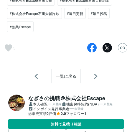
#株式会社Escape石川大輔
#株式会社Escape石川大輔副業
#株式会社Escape石川大輔詐欺
#毎日更新
#毎日投稿
#副業Escape
5
一覧に戻る
なぎさの挑戦＠株式会社Escape
本人確認
機密保持契約(NDA)
未登録
未登録
インボイス発行事業者
未登録
総販売実績
0
評価
0.0
フォロワー
1
無料で見積り相談