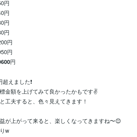
50円
40円
30円
80円
200円
950円
円
0600
超えました❗️
標金額を上げてみて良かったかもです✌️
と工夫すると、色々見えてきます！
益が上がって来ると、楽しくなってきますね〜😊
りw