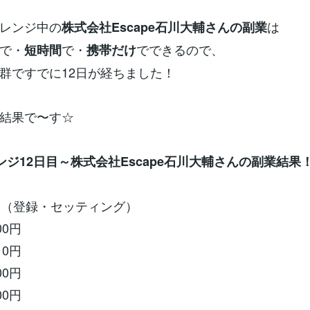
レンジ中の
は
株式会社Escape石川大輔さんの副業
で・
で・
でできるので、
短時間
携帯だけ
群ですでに12日が経ちました！
結果で〜す☆
ンジ12日目～株式会社Escape石川大輔さんの副業結果
円（登録・セッティング）
00円
10円
00円
00円