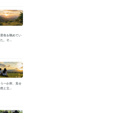
の景色を眺めてい
。そ...
もう一か所、見せ
と立...