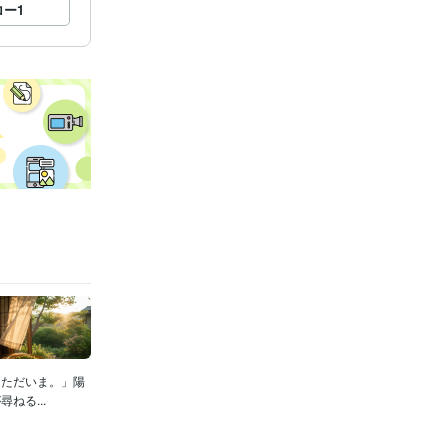
ロー
1
「ただいま。」陽
ねる...