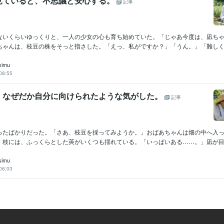
見ていると、不思議と安心する。
記事
ないくらいゆっくりと、一人の少女の心も育ち始めていた。「じゃあ今度は、凪ち
ちゃんは、枝豆の株をそっと指さした。「えっ、私がですか？」「うん。」「難しく考
simu
08:55
、なぜだか自分に向けられたような気がした。
記事
ったばかりだった。「さあ、枝豆を採ってみようか。」おばあちゃんは畑の中へ入
。枝には、ふっくらとした莢がいくつも揺れている。「いっぱいある……。」凪が目を
simu
06:03