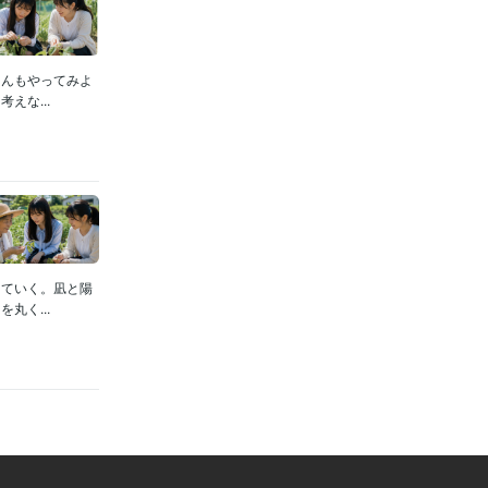
ゃんもやってみよ
えな...
っていく。凪と陽
丸く...