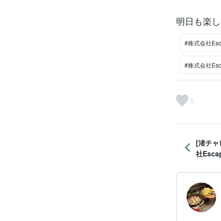
明日も楽し
#株式会社Esc
#株式会社Es
5
[渚チャ
社Esca