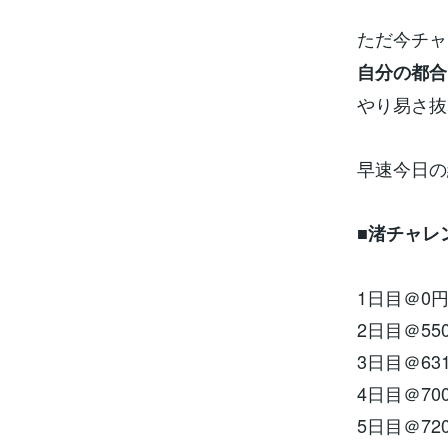
ただ今チャ
自分の都合
やり易さ抜
早速今日の
■
渚チャレ
1日目＠0
2日目＠55
3日目＠63
4日目＠70
5日目＠72