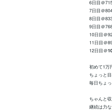
6日目＠71
7日目＠80
8日目＠83
9日目＠76
10日目＠9
11日目＠8
12日目＠
1
初めて1万円
ちょっと目
毎日ちょっ
ちゃんと収
継続は力な