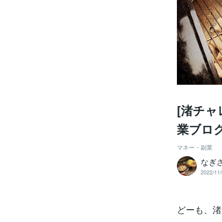
[渚チャ
業ブロ
マネー・副業
なぎさ
2022/11/
どーも、渚