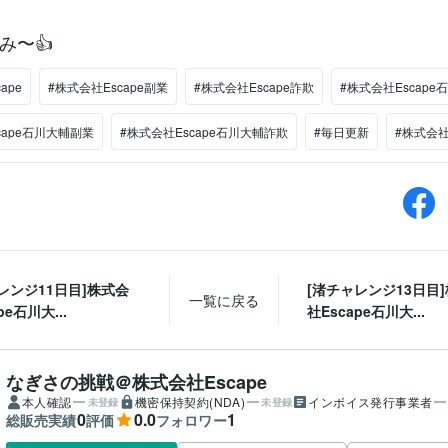
み〜👍
ape
#株式会社Escape副業
#株式会社Escape詐欺
#株式会社Escape
cape石川大輔副業
#株式会社Escape石川大輔詐欺
#毎日更新
#株式会社
レンジ11日目]株式会
[渚チャレンジ13日目
一覧に戻る
pe石川大...
社Escape石川大...
なぎさの挑戦＠株式会社Escape
本人確認
機密保持契約(NDA)
インボイス発行事業者
未登録
未登録
0
0.0
1
総販売実績
評価
フォロワー