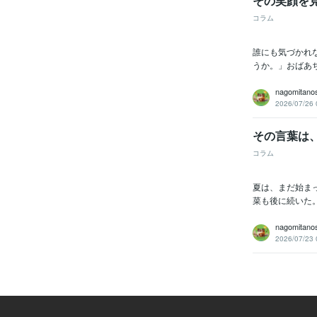
その笑顔を
コラム
誰にも気づかれ
うか。」おばあ
nagomitano
2026/07/26 
その言葉は
コラム
夏は、まだ始ま
菜も後に続いた
nagomitano
2026/07/23 