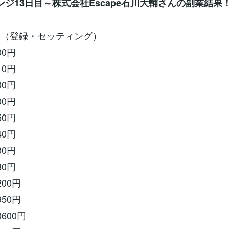
ンジ13日目～株式会社Escape石川大輔さんの副業結果
円（登録・セッティング）
00円
10円
00円
00円
50円
40円
30円
80円
200円
950円
600円