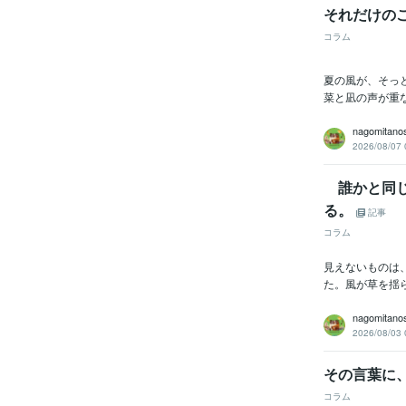
それだけの
コラム
夏の風が、そっ
菜と凪の声が重
nagomitano
2026/08/07 
誰かと同じ
る。
記事
コラム
見えないものは
た。風が草を揺
nagomitano
2026/08/03 
その言葉に
コラム