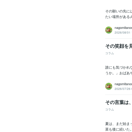
その願いの先に
たい場所がある
nagomitano
2026/08/01 
その笑顔を
コラム
誰にも気づかれ
うか。」おばあ
nagomitano
2026/07/26 
その言葉は
コラム
夏は、まだ始ま
菜も後に続いた