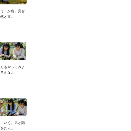
もう一か所、見せ
と立...
ゃんもやってみよ
えな...
っていく。凪と陽
丸く...