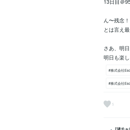
13日目＠9
ん〜残念！
とは言え最
さあ、明日
明日も楽し
#株式会社Esc
#株式会社Es
5
[渚チャ