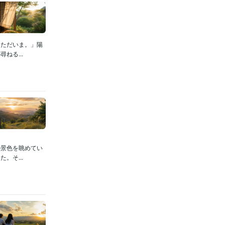
「ただいま。」陽
ねる...
の景色を眺めてい
。そ...