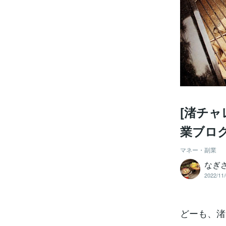
[渚チャ
業ブロ
マネー・副業
なぎさ
2022/11/
どーも、渚