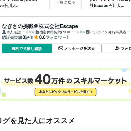
一覧に戻る
pe石川大...
社Escape石川大...
なぎさの挑戦＠株式会社Escape
本人確認
機密保持契約(NDA)
インボイス発行事業者
未登録
未登録
0
0.0
1
総販売実績
評価
フォロワー
メッセージを送る
フォ
無料で見積り相談
ログを見た人にオススメ