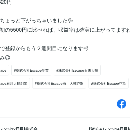
520円
ちょっと下がっちゃいました💦
初の5500円に比べれば、収益率は確実に上がってますね
で登録からもう２週間目になります💨
み💞
ape
#株式会社Escape副業
#株式会社Escape石川大輔
cape石川大輔副業
#株式会社Escape石川大輔詐欺
#株式会社Escape詐欺
レンジ12日目]株式会
[渚チャレンジ14日目