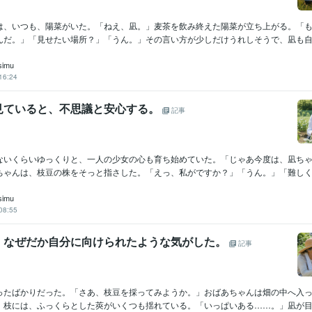
は、いつも、陽菜がいた。「ねえ、凪。」麦茶を飲み終えた陽菜が立ち上がる。「
んだ。」「見せたい場所？」「うん。」その言い方が少しだけうれしそうで、凪も自然
simu
16:24
見ていると、不思議と安心する。
記事
ないくらいゆっくりと、一人の少女の心も育ち始めていた。「じゃあ今度は、凪ち
ちゃんは、枝豆の株をそっと指さした。「えっ、私がですか？」「うん。」「難しく考
simu
08:55
、なぜだか自分に向けられたような気がした。
記事
ったばかりだった。「さあ、枝豆を採ってみようか。」おばあちゃんは畑の中へ入
。枝には、ふっくらとした莢がいくつも揺れている。「いっぱいある……。」凪が目を