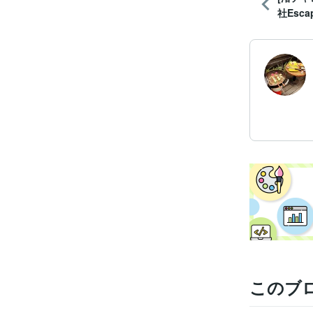
社Esca
このブ