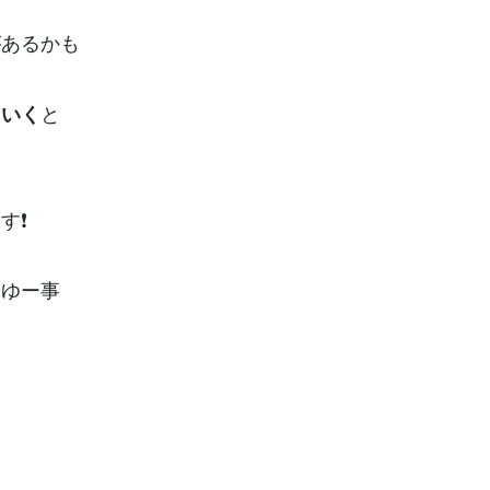
があるかも
と
ていく
❗️
ーゆー事
。