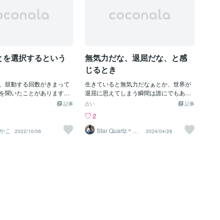
とを選択するという
無気力だな、退屈だな、と感
じるとき
、鼓動する回数がきまって
生きていると無気力だなぁとか、世界が
を聞いたことがあります。
退屈に思えてしまう瞬間は誰にでもある
億回だそうです。物理的に考
のではないかと思います。今日は、私が
記事
占い
記事
くりと動けば、１分間の鼓
「無気力だな、退屈だなと感じるとき」
2
なるから、長生きし、早く
にすることを書いてみたいと思います。
くなるから、短命になると
私がすること、それはズバリ、世界から
かこ
Star Quartz＊ス
2022/10/06
2024/04/28
タークォーツ
ります。もしこの説が本当
愛を受け取るということを意識してみ
が人間の限界で老衰でなく
る、です。世界が退屈…なんて、目の前
ば、私はさほど長生きもし
の人、自然が持つ光に対して失礼だよ
思っていました。別な説
な、と思うから、そうした目の前の世界
ア」という染色体の末端部
に対して、もっと新鮮な眼差しで純粋な
さに関わっているという説
心を取り戻してみて味わってみよう、と
このテロメアが元気であれ
意識してみます。今、どんなものから愛
も若々しくいられるという
を受け取りたいだろう？何が私のパワー
命は肉体と共にあるので、
になるだろう？と感じてみて、例えば芸
界が来ます。その時は、肉
術家の作品や好きなアーティストの音楽