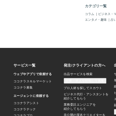
立ち止まってしまうの
カテゴリ一覧
から歩けるのかな、そ
がら、大切なことを思
コラム
｜
ビジネス・
合がいいと心を閉じた
エンタメ・趣味
｜
占
ことってあるよね、と
ら感じていました。で
ント前に聴いていた時
の美しさを、愛を受け
ったのだな、そこに身
けだったと感じたので
し愛されていた日々の
届くことを許して、こ
をすればよかったのだ
す。世界に溢れている
つめることを助けてく
りながら、もっとあの
り泣いてもよかったよ
日々を