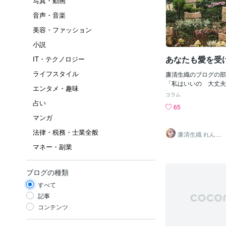
写真・動画
音声・音楽
美容・ファッション
小説
あなたも愛を受
IT・テクノロジー
ライフスタイル
廉清生織のブログの部
「私はいいの 大丈夫
エンタメ・趣味
のことを後回しにして
コラム
ていませんか？嫌われ
占い
65
ないようにずっと頑張
マンガ
でもね愛って完璧な人
くてね泣きながらでも
法律・税務・士業全般
廉清生織 れんせ
と生きようとしている
い さき
マネー・副業
っていいものなんだよ
上自分を責めなくてい
け取れる存在だからあ
ブログの種類
かな光が届きますよう
に届いていますか・・
すべて
じゃないよ苦しくなっ
記事
こへ来てね
コンテンツ