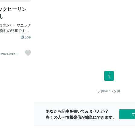
葉”より“波動”を受け取ります。あなたが
体と魂が離れ
ックヒーリン
感じる「幸せな気分」が出会いの磁石に
う。意識のあ
なります。💫② 自分の時間を満たす運命
ので本当の事は
礼
の人を引き寄せる人は、「出会いがな
ちらにしても
無償シャーマニック
い」と嘆くよりも、“今を楽しむエネルギ
切り上げて肉
御礼の記事です。
ー”で生きています。趣味・仕事・癒しの
たことが多か
７の日の無償シャ
時間——自分を満たしている人ほど、自
はマシになっ
記事
イベントにご参加
然な笑顔が増え、その光に惹かれてご縁
な人たちに出
もありがとうござ
が動き出します。💫③ 行動範囲を少しだ
して、夢を叶
しくも、彼岸の入
け広げる新しい場所・初めてのイベン
たからでしょ
2024/03/18
天国にいる家族に
ト・久しぶりの友人との再会。小さな一
可能性もなか
stalghia 〜Kiy
歩でも“波動の風”を変えるきっかけにな
離れたいと思
ミネイベントの前に川上
ります。運命の出会いは、ドラマのよう
出逢った人た
ージックを聴いて
に突然ではなく、“日常の延長線上”にふ
自分の夢を叶
1
都大原で暮らし、
と訪れるもの。勇気を出して扉を開けた
したい。そう
ス出身のベニシア
瞬間、未来の流れが静かに変わり始めま
そうなったか
使われていたので、
す。💫④ 「信じること」を手放さない途
しようとする
5
件中
1 - 5
件
いらっしゃるかも
中でうまくいかなくても、「出会いの流
っと「愛」と
シアさんの番組で
れが止まったわけじゃない」と信じてく
になれたので
もに美しい大原の
ださい。焦りは波動を下げ、信頼は波動
るということ
あなたも記事を書いてみませんか？
しく、でも少し切
を整えます。宇宙は、“諦めない心”を持
ょう。自分の
ブ
多くの人へ情報発信が簡単にできます。
大切なことを思い
つ人のタイミングを見て、ベストな瞬間
ていこうと頑
覚に少しだけ抵抗
にご
き抜こうとす
切なことを思い出
そう。泣いたら、