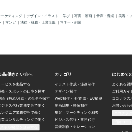
かな、私また明日
んなことを感じな
い出さない方が都
マーケティング
｜
デザイン・イラスト
｜
学び
｜
写真・動画
｜
音声・音楽
｜
美容・
ままにしてしまう
い
｜
マンガ
｜
法律・税務・士業全般
｜
マネー・副業
この曲を聴きなが
も、この曲をイベ
に、もっとこの曲
取ればいいだけだ
を委ねればいいだ
した。私の中の愛
記憶にこの音色が
の音楽とともに旅
、と思ったので
美しい光、心を見
れる音楽の力を借
時だって思いっき
ね、と。忙しく