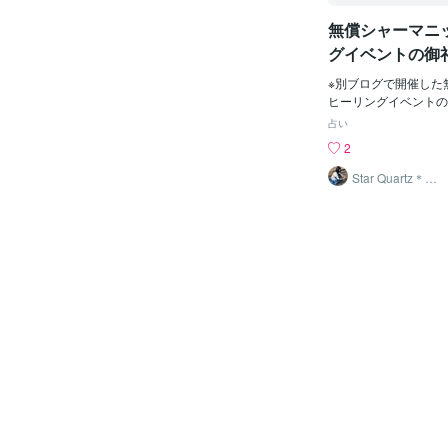
無償シャーマニ
グイベントの御
※別ブログで開催した
ヒーリングイベントの
☆３月１７日開催☆１
占い
ーマニックヒーリング
2
くださった皆様、どう
いました。１７日は奇
Star Quartz＊ス
タークォーツ
りの日でしたね。私も
想いを馳せていました。No
omizu〜 by 川上
ミネさんのピアノミュ
いました。この曲は京
活動されていたイギリ
さんのNHK番組でも
聴いたことがある方も
しれません。私はベニ
川上ミネさんの曲とと
風景を見るたびに、優
なくもあるこの音色、
出してしまいそうな感
も感じていました。大
したら、泣いてしまい