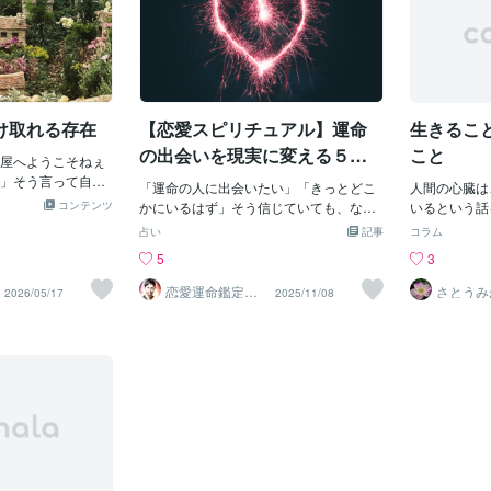
け取れる存在
【恋愛スピリチュアル】運命
生きるこ
の出会いを現実に変える５つ
こと
屋へようこそねぇ
のアクション
」そう言って自分
「運命の人に出会いたい」「きっとどこ
人間の心臓は
心を置き去りにし
コンテンツ
かにいるはず」そう信じていても、なか
いるという話
ないように傷つか
なか現実が動かない——そんな時は、*
人間は約15
占い
記事
コラム
ってきたんだよね
*“心と行動のバランス”**を見直すタイミ
えれば、ゆっ
5
3
に届くものじゃな
ングです。スピリチュアルな世界では、
動数が少なく
不器用でもちゃん
「行動＝宇宙へのサイン」と言われてい
動けば逆に多
恋愛運命鑑定士
さとうみ
2026/05/17
2025/11/08
人みんなが受け取
光輝｜洞察タロ
ます。動き出すことで、見えないご縁の
いうことにな
ット✨️
だからもうこれ以
糸が少しずつ近づいてくるのです。今日
で、この回数
いあなたも愛を受
は、運命の出会いを“現実の恋”に変える
なるのであれ
なたの心にやわら
５つのアクションを紹介します。💫①
ないだろうと
にこの声はあなた
「理想」を“感情”で描く「優しい人」
で、「テロメ
・あなたはひとり
「安定した人」など条件ではなく、“その
分が寿命の長
た時はいつでもこ
人といる時の気持ち”をイメージしてみま
もあります。
しょう。安心・笑顔・自然体でいられる
ば、いつまで
感覚。その“感情”に波動が合う人が、運
ことです。生
命の相手として現れます。宇宙は“言
いつの日か限